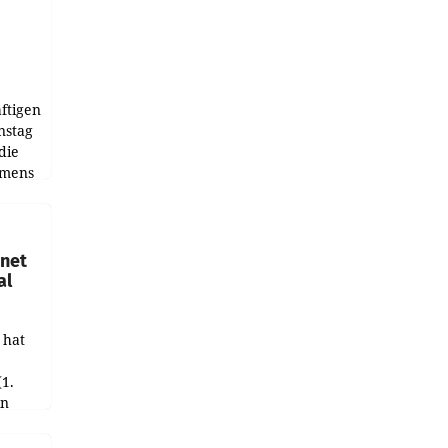
ftigen
nstag
die
emens
hnet
al
 hat
(1.
in
haftet.
leich