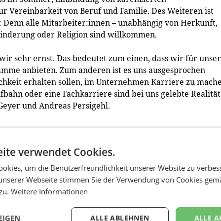
 Vereinbarkeit von Beruf und Familie. Des Weiteren ist
ag: Denn alle Mitarbeiter:innen – unabhängig von Herkunft,
ehinderung oder Religion sind willkommen.
ir sehr ernst. Das bedeutet zum einen, dass wir für unse
amme anbieten. Zum anderen ist es uns ausgesprochen
lichkeit erhalten sollen, im Unternehmen Karriere zu mach
ufbahn oder eine Fachkarriere sind bei uns gelebte Realität
Geyer und Andreas Persigehl.
effizienz und die konsequente Förderung von erneuerbare
ite verwendet Cookies.
t ausschließlich Grünstrom aus österreichischer Wasserkra
rden – wie in allen Neu- und Umbauten – zudem weitere
okies, um die Benutzerfreundlichkeit unserer Website zu verbes
nz eingesetzt. Dazu gehören unter anderem LED Beleucht
unserer Webseite stimmen Sie der Verwendung von Cookies gem
zen. Dadurch entfällt der Einsatz fossiler Brennstoffe, 
 zu.
Weitere Informationen
 Strom und sorgt so für eine deutliche Reduktion an CO2
EIGEN
ALLE ABLEHNEN
ALLE A