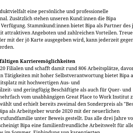
ktvielfalt eine persönliche und professionelle
al. Zusätzlich stehen unseren Kund:innen die Bipa
 Verfügung. Stammkund:innen bietet Bipa als Partner des 
 attraktiven Angeboten und zahlreichen Vorteilen. Treue
 der mit der jö Karte ausgegeben wird, kann jederzeit gege
werden.
elfältigen Karrieremöglichkeiten
20 Filialen und schafft damit rund 806 Arbeitsplätze, davo
 Tätigkeiten mit hoher Selbstverantwortung bietet Bipa a
itsplatz mit hochwertigen Aus- und
zeit- und geringfügig Beschäftigte als auch für Quer- und
mehrfach vom unabhängigen Great Place to Work Institut 
ählt und erhielt bereits zweimal den Sonderpreis als "Be
 Bipa als Arbeitgeber wurde 2020 mit der neuerlichen
erufundfamilie unter Beweis gestellt. Das alle drei Jahre v
heinigt Bipa eine familienfreundliche Arbeitswelt für all
mps im Sommer, Einbindung von karenzierten