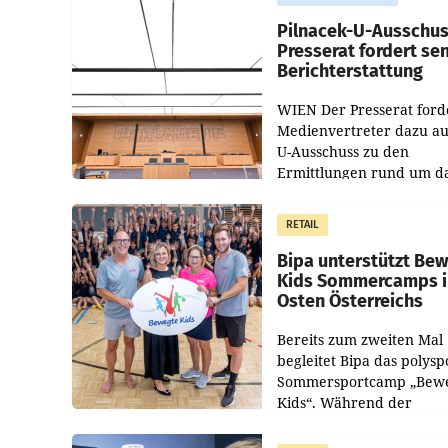
Pilnacek-U-Ausschus
Presserat fordert se
Berichterstattung
WIEN Der Presserat ford
Medienvertreter dazu au
U-Ausschuss zu den
Ermittlungen rund um d
Ableben des Ex-Sektions
im Justizministerium, Chr
RETAIL
Pilnacek, auf sensible
Bipa unterstützt Be
Kids Sommercamps 
Osten Österreichs
Bereits zum zweiten Mal
begleitet Bipa das polysp
Sommersportcamp „Bew
Kids“. Während der
Campwochen in den Mon
Juli und August versorgt