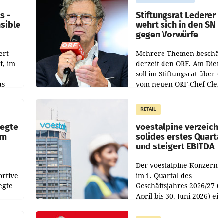
s -
Stiftungsrat Lederer
nsible
wehrt sich in den SN
gegen Vorwürfe
ert
Mehrere Themen beschä
f, im
derzeit den ORF. Am Die
soll im Stiftungsrat über 
as
vom neuen ORF-Chef Cl
chefs
Pig vorgeschlagenen
istian
Besetzungen für die
RETAIL
Direktionen abgestimmt
werden.
wegte
voestalpine verzeic
im
solides erstes Quart
und steigert EBITDA
Der voestalpine-Konzern
ortive
im 1. Quartal des
egte
Geschäftsjahres 2026/27 
April bis 30. Juni 2026) e
aten
solides Ergebnis erwirtsc
 das
Der Umsatz stieg im Verg