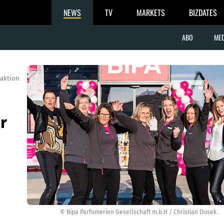
NEWS
TV
MARKETS
BIZDATES
ABO
MED
aktion
r
© Bipa Parfumerien Gesellschaft m.b.H / Christian Dusek