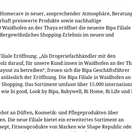
 Homecare in neuer, ansprechender Atmosphäre, Beratun
erhaft preiswerte Produkte sowie nachhaltige
 Waidhofen an der Thaya eröffnet die neueste Bipa Filiale
ußergewöhnliches Shopping-Erlebnis im neuen und
Filiale Eröffnung. „Als Drogeriefachhändler mit den
tolz darauf, für unsere Kund:innen in Waidhofen an der T
Layout zu betreiben“, freuen sich die Bipa Geschäftsführer
nlässlich der Eröffnung. Die Bipa Filiale in Waidhofen an
es Shopping. Das Sortiment umfasst über 15.000 internation
ie bi good, Look by Bipa, Babywell, Bi Home, Bi Life und 
ebot an Düften, Kosmetik- und Pflegeprodukten über
. Die neue Filiale bietet ein erweitertes Sortiment an
sept, Fitnessprodukte von Marken wie Shape Republic ode