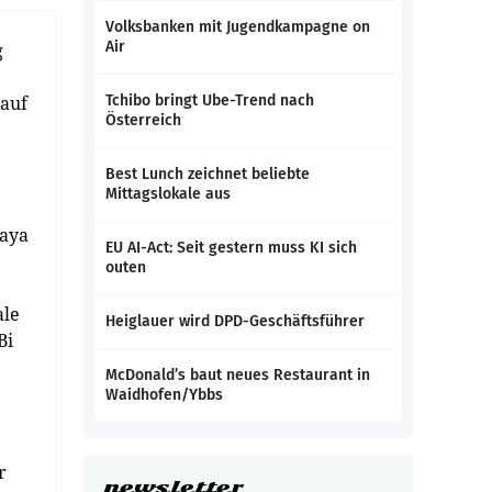
Volksbanken mit Jugendkampagne on
Air
g
 auf
Tchibo bringt Ube-Trend nach
Österreich
Best Lunch zeichnet beliebte
Mittagslokale aus
haya
EU AI-Act: Seit gestern muss KI sich
outen
ale
Heiglauer wird DPD-Geschäftsführer
Bi
McDonald’s baut neues Restaurant in
Waidhofen/Ybbs
r
newsletter