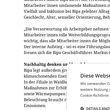
Mitarbeiter:innen umfassende Maßnahmen zur
Vielfalt und Inklusion bei Bipa gelebter Allt
Geschlecht, Alter, sexueller Orientierung, B
„Die Verantwortung als Arbeitgeber nehmen w
Mitarbeiter:innen tolle Weiterbildungsprogr
wichtig, dass alle Mitarbeiter:innen die Mög
Der interne Aufstieg – sei es eine Führungsla
freuen sich die Bipa Geschäftsführer Markus 
Nachhaltig denken und handeln
Bipa legt außerdem großen Wert auf Energie
Diese Webse
klimaschonenden Energiequellen. Bipa bezieh
In der Filiale in Waidhofen an der Thaya we
Wir verwenden Co
Maßnahmen zur Erhöhung der Energieeffizie
weitere Nutzung 
sowie Wärmepumpen zum Klimatisieren und Hei
Cookie-Richtlinie
Beleuchtung braucht rund 50 Prozent weniger
Emissionen.
DETAILS ANZ