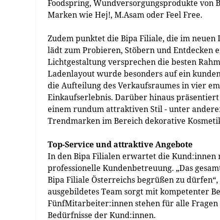
Foodspring, Wundversorgungsprodukte von B.
Marken wie Hej!, M.Asam oder Feel Free.
Zudem punktet die Bipa Filiale, die im neue
lädt zum Probieren, Stöbern und Entdecken e
Lichtgestaltung versprechen die besten Rah
Ladenlayout wurde besonders auf ein kunden
die Aufteilung des Verkaufsraumes in vier e
Einkaufserlebnis. Darüber hinaus präsentiert
einem rundum attraktiven Stil - unter ander
Trendmarken im Bereich dekorative Kosmetik, f
Top-Service und attraktive Angebote
In den Bipa Filialen erwartet die Kund:innen
professionelle Kundenbetreuung. „Das gesamt
Bipa Filiale Österreichs begrüßen zu dürfen“,
ausgebildetes Team sorgt mit kompetenter Be
FünfMitarbeiter:innen stehen für alle Frage
Bedürfnisse der Kund:innen.