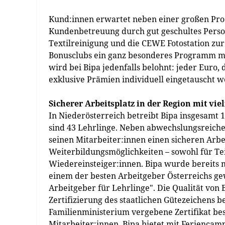
Kund:innen erwartet neben einer großen Produ
Kundenbetreuung durch gut geschultes Person
Textilreinigung und die CEWE Fotostation zur
Bonusclubs ein ganz besonderes Programm mit
wird bei Bipa jedenfalls belohnt: jeder Euro,
exklusive Prämien individuell eingetauscht 
Sicherer Arbeitsplatz in der Region mit vi
In Niederösterreich betreibt Bipa insgesamt 1
sind 43 Lehrlinge. Neben abwechslungsreichen
seinen Mitarbeiter:innen einen sicheren Arbe
Weiterbildungsmöglichkeiten – sowohl für Teil
Wiedereinsteiger:innen. Bipa wurde bereits 
einem der besten Arbeitgeber Österreichs gew
Arbeitgeber für Lehrlinge". Die Qualität von
Zertifizierung des staatlichen Gütezeichens b
Familienministerium vergebene Zertifikat besc
Mitarbeiter:innen. Bipa bietet mit Ferienca