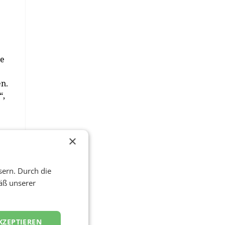
re
en.
“,
×
n,
ft.
sern. Durch die
ung
äß unserer
die
KZEPTIEREN