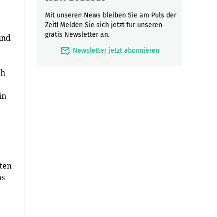
Mit unseren News bleiben Sie am Puls der
Zeit! Melden Sie sich jetzt für unseren
gratis Newsletter an.
und
mark_email_read
Newsletter jetzt abonnieren
ch
in
ten
ns