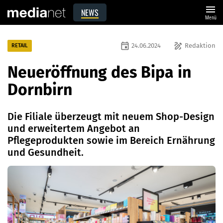
menu
NEWS
Menü
event
draw
24.06.2024
Redaktion
RETAIL
Neueröffnung des Bipa in
Dornbirn
Die Filiale überzeugt mit neuem Shop-Design
und erweitertem Angebot an
Pflegeprodukten sowie im Bereich Ernährung
und Gesundheit.