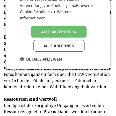
Verwendung von Cookies gemäß unserer
und Heizen. Dadurch entfällt der Einsatz fossiler
Cookie-Richtlinie zu.
Weitere
Brennstoffe, die Beleuchtung braucht rund 50 Prozent
Informationen
weniger Strom und sorgt so für eine deutliche
Reduktion an CO2 Emissionen.
ALLE AKZEPTIEREN
Einkaufserlebnis mit zusätzlichen
Serviceleistungen
ALLE ABLEHNEN
Die neue Bipa Filiale ist mit einer CEWE Fotostation
ausgestattet. Durch die große Anzahl an individuellen
DETAILS ANZEIGEN
Gestaltungsmöglichkeiten, Formaten und Einbänden
wird jedes einzelne Bild zum persönlichen Unikat. Die
Fotos können ganz einfach über die CEWE Fotostation
vor Ort in der Filiale ausgedruckt – Fotobücher
können direkt in einer Wahlfiliale abgeholt werden.
Ressourcen sind wertvoll
Bei Bipa ist der sorgfältige Umgang mit wertvollen
Ressourcen gelebte Praxis. Daher werden Produkte,