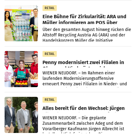
Markterwartung deutlich übertroffen.
RETAIL
Eine Bühne für Zirkularität: ARA und
Müller informieren am POS über
Kreislauffähigkeit
Über den gesamten August hinweg rücken die
Altstoff Recycling Austria AG (ARA) und der
Handelskonzern Müller die Initiative
„Kreislauf-Helden“ in allen österreichischen
Müller-Filialen
RETAIL
Penny modernisiert zwei Filialen in
Ober- und Niederösterreich
WIENER NEUDORF. – Im Rahmen einer
laufenden Modernisierungsoffensive
erneuert Penny zwei Filialen in Nieder- und
Oberösterreich. Die beiden Standorte liegen
in Haag sowie im rund
RETAIL
Alles bereit für den Wechsel: Jürgen
Albrecht setzt ab 1.1.2027 auf Adeg
WIENER NEUDORF. – Die geplante
Zusammenarbeit zwischen Adeg und dem
Vorarlberger Kaufmann Jürgen Albrecht ist
kartellrechtlich freigegeben: Die