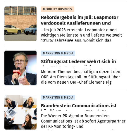
Bundeswettbewerbsbehörde und der
Bundeskartellanwalt
MOBILITY BUSINESS
Rekordergebnis im Juli: Leapmotor
verdoppelt Auslieferungen und
überschreitet die 100.000er-Marke
– Im Juli 2026 erreichte Leapmotor einen
wichtigen Meilenstein und lieferte weltweit
101.267 Fahrzeuge aus, womit sich das
Ergebnis gegenüber Juli 2025 mehr als
verdoppelte (+102
MARKETING & MEDIA
Stiftungsrat Lederer wehrt sich in
den SN gegen Vorwürfe
Mehrere Themen beschäftigen derzeit den
ORF. Am Dienstag soll im Stiftungsrat über
die vom neuen ORF-Chef Clemens Pig
vorgeschlagenen Besetzungen für die
Direktionen abgestimmt werden.
MARKETING & MEDIA
Brandenstein Communications ist
künftig Partner von OtterlyAI
Die Wiener PR-Agentur Brandenstein
Communications ist ab sofort Agenturpartner
der KI-Monitoring- und