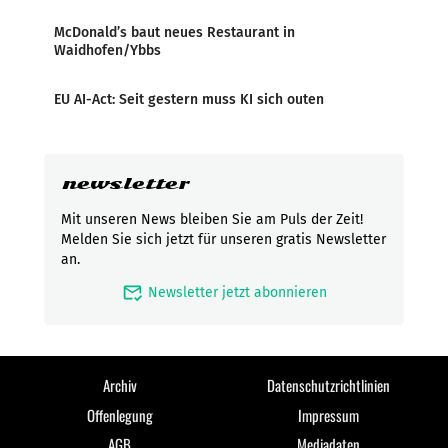
McDonald’s baut neues Restaurant in
Waidhofen/Ybbs
EU AI-Act: Seit gestern muss KI sich outen
newsletter
Mit unseren News bleiben Sie am Puls der Zeit!
Melden Sie sich jetzt für unseren gratis Newsletter
an.
mark_email_read
Newsletter jetzt abonnieren
Archiv
Datenschutzrichtlinien
Offenlegung
Impressum
AGB
Mediadaten