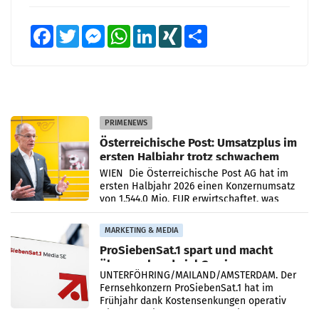
Facebook
Twitter
Messenger
WhatsApp
LinkedIn
XING
Teilen
PRIMENEWS
Österreichische Post: Umsatzplus im
ersten Halbjahr trotz schwachem
Briefgeschäft
WIEN Die Österreichische Post AG hat im
ersten Halbjahr 2026 einen Konzernumsatz
von 1.544,0 Mio. EUR erwirtschaftet, was
einem Plus von 3,8 Prozent gegenüber dem
Vergleichszeitraum
MARKETING & MEDIA
ProSiebenSat.1 spart und macht
überraschend viel Gewinn
UNTERFÖHRING/MAILAND/AMSTERDAM. Der
Fernsehkonzern ProSiebenSat.1 hat im
Frühjahr dank Kostensenkungen operativ
wieder Gewinn gemacht und die