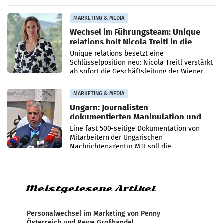
Optimierungsplattform OtterlyAI. Damit baut
die Agentur ihr Leistungsportfolio
MARKETING & MEDIA
Wechsel im Führungsteam: Unique
relations holt Nicola Treitl in die
Geschäftsleitung
Unique relations besetzt eine
Schlüsselposition neu: Nicola Treitl verstärkt
ab sofort die Geschäftsleitung der Wiener
PR-Agentur an der Seite von Josef Kalina und
Anna Kalina-Mahr.
MARKETING & MEDIA
Ungarn: Journalisten
dokumentierten Manipulation und
Zensur
Eine fast 500-seitige Dokumentation von
Mitarbeitern der Ungarischen
Nachrichtenagentur MTI soll die
systematische Nachrichten-Manipulation und
Zensur bei der Agentur während der Zeit
Meistgelesene Artikel
Personalwechsel im Marketing von Penny
Österreich und Rewe Großhandel