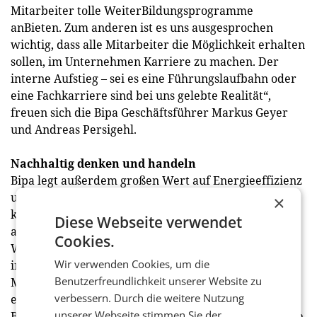
Mitarbeiter tolle WeiterBildungsprogramme
anBieten. Zum anderen ist es uns ausgesprochen
wichtig, dass alle Mitarbeiter die Möglichkeit erhalten
sollen, im Unternehmen Karriere zu machen. Der
interne Aufstieg – sei es eine Führungslaufbahn oder
eine Fachkarriere sind bei uns gelebte Realität“,
freuen sich die Bipa Geschäftsführer Markus Geyer
und Andreas Persigehl.
Nachhaltig denken und handeln
Bipa legt außerdem großen Wert auf Energieeffizienz
und die konsequente Förderung von erneuerbaren,
×
klimaschonenden Energiequellen. Bipa bezieht
Diese Webseite verwendet
ausschließlich Grünstrom aus österreichischer
Cookies.
Wasserkraft. In der Filiale in DornBirn werden – wie
Wir verwenden Cookies, um die
in allen Neu- und Umbauten – zudem weitere
Benutzerfreundlichkeit unserer Website zu
Maßnahmen zur Erhöhung der Energieeffizienz
verbessern. Durch die weitere Nutzung
eingesetzt. Dazu gehören unter anderem LED
unserer Webseite stimmen Sie der
Beleuchtung sowie Wärmepumpen zum Klimatisieren