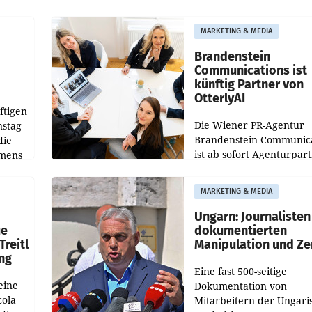
weltweit 101.267 Fahrze
ich
aus, womit sich das Erge
MARKETING & MEDIA
gegenüber Juli 2025 meh
örde
verdoppelte (+102
walt
Brandenstein
Communications ist
künftig Partner von
OtterlyAI
ftigen
Die Wiener PR-Agentur
nstag
Brandenstein Communica
die
ist ab sofort Agenturpar
emens
der KI-Monitoring- und
Optimierungsplattform
MARKETING & MEDIA
OtterlyAI. Damit baut di
Agentur ihr Leistungspor
Ungarn: Journalisten
ue
dokumentierten
Treitl
Manipulation und Ze
ung
Eine fast 500-seitige
eine
Dokumentation von
cola
Mitarbeitern der Ungari