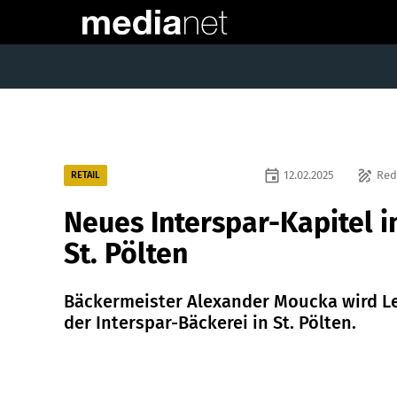
event
draw
12.02.2025
Red
RETAIL
Neues Interspar-Kapitel i
St. Pölten
Bäckermeister Alexander Moucka wird Le
der Interspar-Bäckerei in St. Pölten.