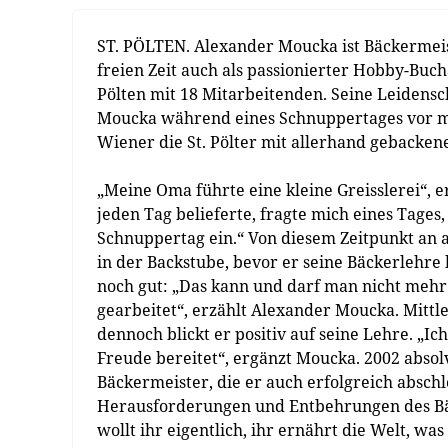
ST. PÖLTEN. Alexander Moucka ist Bäckermeist
freien Zeit auch als passionierter Hobby-Buchau
Pölten mit 18 Mitarbeitenden. Seine Leidens
Moucka während eines Schnuppertages vor meh
Wiener die St. Pölter mit allerhand gebackene
„Meine Oma führte eine kleine Greisslerei“, 
jeden Tag belieferte, fragte mich eines Tages
Schnuppertag ein.“ Von diesem Zeitpunkt an 
in der Backstube, bevor er seine Bäckerlehre 
noch gut: „Das kann und darf man nicht mehr 
gearbeitet“, erzählt Alexander Moucka. Mitt
dennoch blickt er positiv auf seine Lehre. „Ic
Freude bereitet“, ergänzt Moucka. 2002 abso
Bäckermeister, die er auch erfolgreich abschlo
Herausforderungen und Entbehrungen des Bä
wollt ihr eigentlich, ihr ernährt die Welt, wa