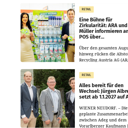
1.544,0 Mio. EUR
erwirtschaftet, was eine
RETAIL
von 3,8 Prozent gegenüb
dem Vergleichszeitraum
Eine Bühne für
Zirkularität: ARA und
Müller informieren a
POS über
Kreislauffähigkeit
Über den gesamten Augu
hinweg rücken die Altsto
Recycling Austria AG (AR
und der Handelskonzern
Müller die Initiative „Krei
RETAIL
Helden“ in allen
österreichischen Müller-F
Alles bereit für den
Wechsel: Jürgen Albr
setzt ab 1.1.2027 auf
WIENER NEUDORF. – Die
geplante Zusammenarbei
zwischen Adeg und dem
Vorarlberger Kaufmann 