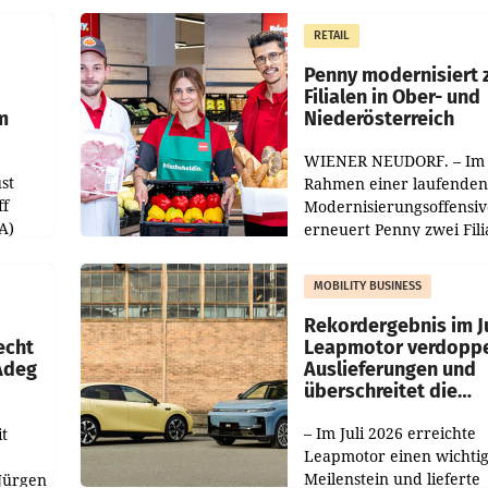
operativ wieder Gewinn
m Plus
gemacht und die
RETAIL
er
Markterwartung deutlic
übertroffen.
Penny modernisiert 
Filialen in Ober- und
m
Niederösterreich
WIENER NEUDORF. – Im
st
Rahmen einer laufenden
ff
Modernisierungsoffensiv
A)
erneuert Penny zwei Fili
Nieder- und Oberösterre
slauf-
Die beiden Standorte lie
MOBILITY BUSINESS
Haag sowie im rund
ilialen
Rekordergebnis im Ju
echt
Leapmotor verdoppe
 Adeg
Auslieferungen und
überschreitet die
100.000er-Marke
– Im Juli 2026 erreichte
t
Leapmotor einen wichti
Meilenstein und lieferte
Jürgen