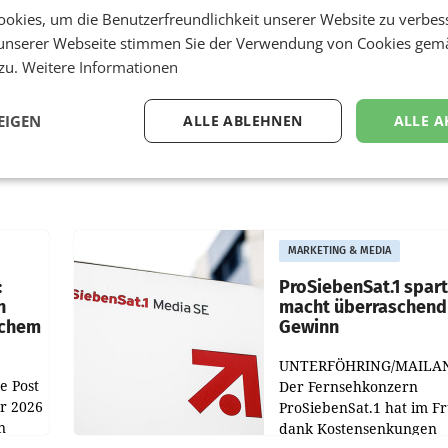
okies, um die Benutzerfreundlichkeit unserer Website zu verbes
unserer Webseite stimmen Sie der Verwendung von Cookies gem
 zu.
Weitere Informationen
EIGEN
ALLE ABLEHNEN
ALLE A
MARKETING & MEDIA
:
ProSiebenSat.1 spar
n
macht überraschend 
achem
Gewinn
UNTERFÖHRING/MAILA
e Post
Der Fernsehkonzern
hr 2026
ProSiebenSat.1 hat im F
n
dank Kostensenkungen