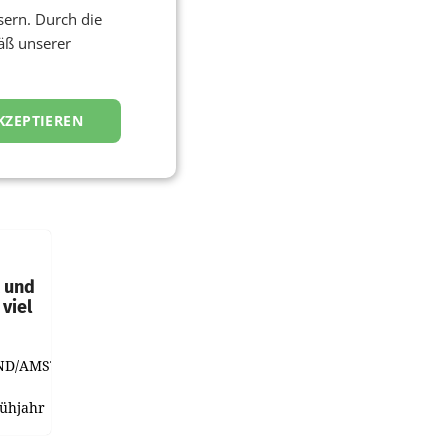
sern. Durch die
äß unserer
KZEPTIEREN
t und
viel
ND/AMSTERDAM.
rühjahr