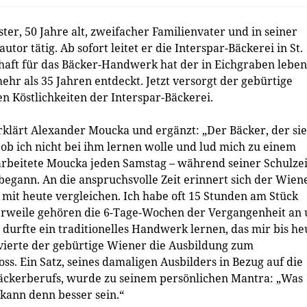
er, 50 Jahre alt, zweifacher Familienvater und in seiner
tor tätig. Ab sofort leitet er die Interspar-Bäckerei in St.
chaft für das Bäcker-Handwerk hat der in Eichgraben lebe
r als 35 Jahren entdeckt. Jetzt versorgt der gebürtige
n Köstlichkeiten der Interspar-Bäckerei.
erklärt Alexander Moucka und ergänzt: „Der Bäcker, der sie
, ob ich nicht bei ihm lernen wolle und lud mich zu einem
arbeitete Moucka jeden Samstag – während seiner Schulzei
begann. An die anspruchsvolle Zeit erinnert sich der Wien
mit heute vergleichen. Ich habe oft 15 Stunden am Stück
lerweile gehören die 6-Tage-Wochen der Vergangenheit an
h durfte ein traditionelles Handwerk lernen, das mir bis he
lvierte der gebürtige Wiener die Ausbildung zum
ss. Ein Satz, seines damaligen Ausbilders in Bezug auf die
ckerberufs, wurde zu seinem persönlichen Mantra: „Was
s kann denn besser sein.“