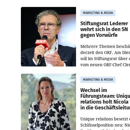
Albrecht ist kartellrechtl
freigegeben: Die
MARKETING & MEDIA
Bundeswettbewerbsbeh
und der Bundeskartellan
Stiftungsrat Lederer
wehrt sich in den SN
gegen Vorwürfe
Mehrere Themen beschä
derzeit den ORF. Am Die
soll im Stiftungsrat über 
vom neuen ORF-Chef Cl
Pig vorgeschlagenen
Besetzungen für die
MARKETING & MEDIA
Direktionen abgestimmt
werden.
Wechsel im
Führungsteam: Uniq
relations holt Nicola 
in die Geschäftsleit
Unique relations besetzt 
Schlüsselposition neu: Ni