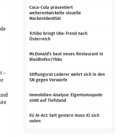
Coca-Cola präsentiert
weiterentwickelte visuelle
Markenidentität
nde
Tchibo bringt Ube-Trend nach
Österreich
McDonald’s baut neues Restaurant in
Waidhofen/Ybbs
t –
Stiftungsrat Lederer wehrt sich in den
er
SN gegen Vorwürfe
 und
Immobilien-Analyse: Eigentumsquote
sinkt auf Tiefstand
ute
EU AI-Act: Seit gestern muss KI sich
outen