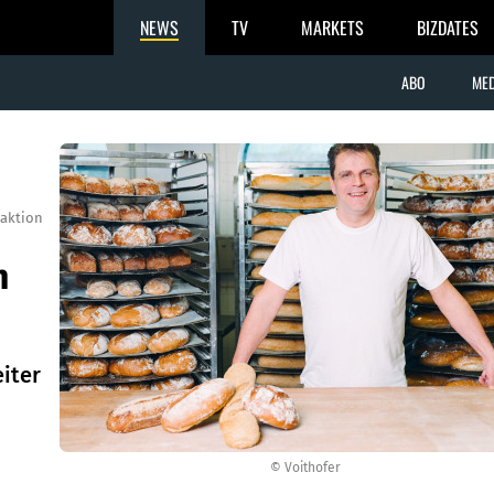
NEWS
TV
MARKETS
BIZDATES
ABO
MED
aktion
n
iter
© Voithofer