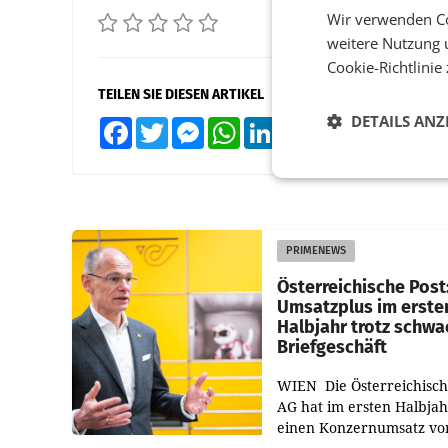
Wir verwenden Co
weitere Nutzung 
Cookie-Richtlinie
TEILEN SIE DIESEN ARTIKEL
DETAILS ANZ
Facebook
Twitter
Messenger
WhatsApp
LinkedIn
XING
Teilen
PRIMENEWS
Österreichische Post
Umsatzplus im erste
Halbjahr trotz schw
Briefgeschäft
WIEN Die Österreichisch
AG hat im ersten Halbja
einen Konzernumsatz vo