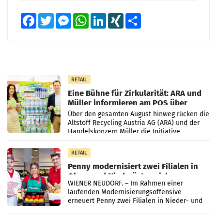
Facebook
Twitter
Messenger
WhatsApp
LinkedIn
XING
Teilen
RETAIL
Eine Bühne für Zirkularität: ARA und
Müller informieren am POS über
Kreislauffähigkeit
Über den gesamten August hinweg rücken die
Altstoff Recycling Austria AG (ARA) und der
Handelskonzern Müller die Initiative
„Kreislauf-Helden“ in allen österreichischen
Müller-Filialen
RETAIL
Penny modernisiert zwei Filialen in
Ober- und Niederösterreich
WIENER NEUDORF. – Im Rahmen einer
laufenden Modernisierungsoffensive
erneuert Penny zwei Filialen in Nieder- und
Oberösterreich. Die beiden Standorte liegen