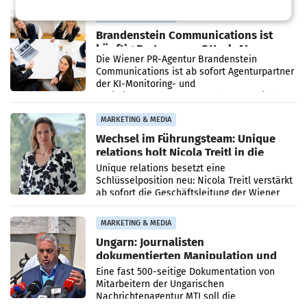
Direktionen abgestimmt werden.
MARKETING & MEDIA
Brandenstein Communications ist
künftig Partner von OtterlyAI
Die Wiener PR-Agentur Brandenstein
Communications ist ab sofort Agenturpartner
der KI-Monitoring- und
Optimierungsplattform OtterlyAI. Damit baut
die Agentur ihr Leistungsportfolio
MARKETING & MEDIA
Wechsel im Führungsteam: Unique
relations holt Nicola Treitl in die
Geschäftsleitung
Unique relations besetzt eine
Schlüsselposition neu: Nicola Treitl verstärkt
ab sofort die Geschäftsleitung der Wiener
PR-Agentur an der Seite von Josef Kalina und
Anna Kalina-Mahr.
MARKETING & MEDIA
Ungarn: Journalisten
dokumentierten Manipulation und
Zensur
Eine fast 500-seitige Dokumentation von
Mitarbeitern der Ungarischen
Nachrichtenagentur MTI soll die