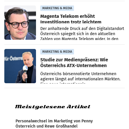
systematische Nachrichten-Manipulation und
Zensur bei der Agentur während der Zeit
MARKETING & MEDIA
Magenta Telekom erhöht
Investitionen trotz leichtem
Umsatzrückgang
Der anhaltende Druck auf den Digitalstandort
Österreich spiegelt sich in den aktuellen
Zahlen von Magenta Telekom wider. In den
ersten sechs Monaten des laufenden Jahres
verzeichnete
MARKETING & MEDIA
Studie zur Medienpräsenz: Wie
Österreichs ATX-Unternehmen
international wahrgenommen
Österreichs börsennotierte Unternehmen
werden
agieren längst auf internationalen Märkten.
Eine neue internationale
Medienresonanzanalyse untersucht die
weltweite Berichterstattung über
Meistgelesene Artikel
Personalwechsel im Marketing von Penny
Österreich und Rewe Großhandel