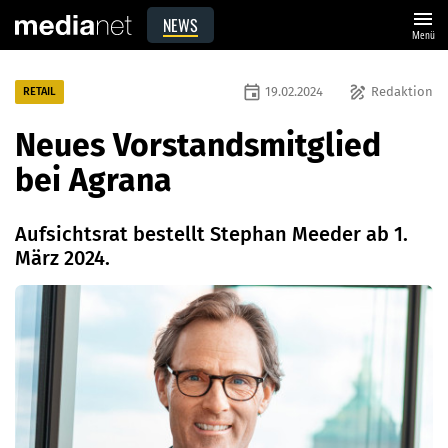
menu
NEWS
Menü
event
draw
19.02.2024
Redaktion
RETAIL
Neues Vorstandsmitglied
bei Agrana
Aufsichtsrat bestellt Stephan Meeder ab 1.
März 2024.