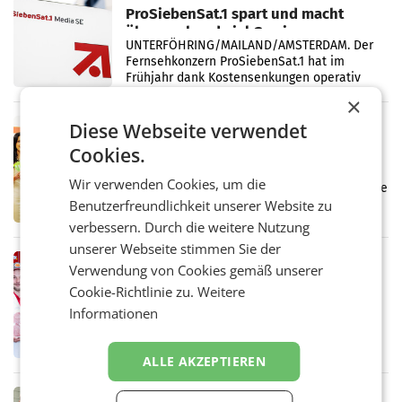
ProSiebenSat.1 spart und macht
überraschend viel Gewinn
UNTERFÖHRING/MAILAND/AMSTERDAM. Der
Fernsehkonzern ProSiebenSat.1 hat im
Frühjahr dank Kostensenkungen operativ
wieder Gewinn gemacht und die
×
Markterwartung deutlich übertroffen.
Diese Webseite verwendet
RETAIL
Eine Bühne für Zirkularität: ARA und
Cookies.
Müller informieren am POS über
Wir verwenden Cookies, um die
Kreislauffähigkeit
Über den gesamten August hinweg rücken die
Altstoff Recycling Austria AG (ARA) und der
Benutzerfreundlichkeit unserer Website zu
Handelskonzern Müller die Initiative
verbessern. Durch die weitere Nutzung
„Kreislauf-Helden“ in allen österreichischen
unserer Webseite stimmen Sie der
Müller-Filialen
RETAIL
Verwendung von Cookies gemäß unserer
Penny modernisiert zwei Filialen in
Cookie-Richtlinie zu.
Weitere
Ober- und Niederösterreich
Informationen
WIENER NEUDORF. – Im Rahmen einer
laufenden Modernisierungsoffensive
erneuert Penny zwei Filialen in Nieder- und
ALLE AKZEPTIEREN
Oberösterreich. Die beiden Standorte liegen
in Haag sowie im rund
RETAIL