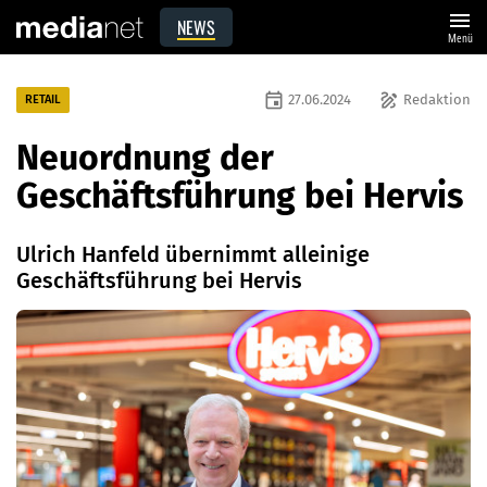
menu
NEWS
Menü
event
draw
27.06.2024
Redaktion
RETAIL
Neuordnung der
Geschäftsführung bei Hervis
Ulrich Hanfeld übernimmt alleinige
Geschäftsführung bei Hervis