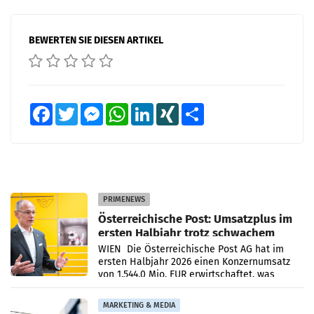
BEWERTEN SIE DIESEN ARTIKEL
Facebook
Twitter
Messenger
WhatsApp
LinkedIn
XING
Teilen
PRIMENEWS
Österreichische Post: Umsatzplus im
ersten Halbjahr trotz schwachem
Briefgeschäft
WIEN Die Österreichische Post AG hat im
ersten Halbjahr 2026 einen Konzernumsatz
von 1.544,0 Mio. EUR erwirtschaftet, was
einem Plus von 3,8 Prozent gegenüber dem
Vergleichszeitraum
MARKETING & MEDIA