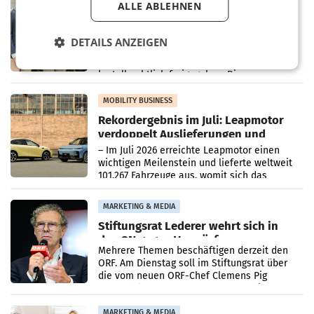
ALLE ABLEHNEN
Alles bereit für den Wechsel: Jürgen
Albrecht setzt ab 1.1.2027 auf Adeg
WIENER NEUDORF. – Die geplante
DETAILS ANZEIGEN
Zusammenarbeit zwischen Adeg und dem
Vorarlberger Kaufmann Jürgen Albrecht ist
kartellrechtlich freigegeben: Die
Bundeswettbewerbsbehörde und der
Bundeskartellanwalt
MOBILITY BUSINESS
Rekordergebnis im Juli: Leapmotor
verdoppelt Auslieferungen und
überschreitet die 100.000er-Marke
– Im Juli 2026 erreichte Leapmotor einen
wichtigen Meilenstein und lieferte weltweit
101.267 Fahrzeuge aus, womit sich das
Ergebnis gegenüber Juli 2025 mehr als
verdoppelte (+102
MARKETING & MEDIA
Stiftungsrat Lederer wehrt sich in
den SN gegen Vorwürfe
Mehrere Themen beschäftigen derzeit den
ORF. Am Dienstag soll im Stiftungsrat über
die vom neuen ORF-Chef Clemens Pig
vorgeschlagenen Besetzungen für die
Direktionen abgestimmt werden.
MARKETING & MEDIA