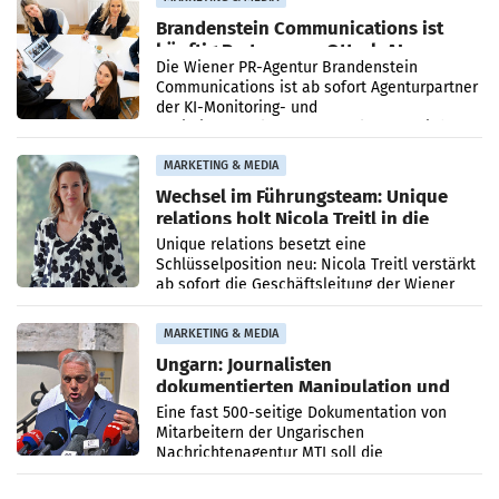
Brandenstein Communications ist
künftig Partner von OtterlyAI
Die Wiener PR-Agentur Brandenstein
Communications ist ab sofort Agenturpartner
der KI-Monitoring- und
Optimierungsplattform OtterlyAI. Damit baut
die Agentur ihr Leistungsportfolio
MARKETING & MEDIA
Wechsel im Führungsteam: Unique
relations holt Nicola Treitl in die
Geschäftsleitung
Unique relations besetzt eine
Schlüsselposition neu: Nicola Treitl verstärkt
ab sofort die Geschäftsleitung der Wiener
PR-Agentur an der Seite von Josef Kalina und
Anna Kalina-Mahr.
MARKETING & MEDIA
Ungarn: Journalisten
dokumentierten Manipulation und
Zensur
Eine fast 500-seitige Dokumentation von
Mitarbeitern der Ungarischen
Nachrichtenagentur MTI soll die
systematische Nachrichten-Manipulation und
Zensur bei der Agentur während der Zeit