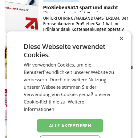
ProSiebenSat.1 spart und macht
überraschend viel Gewinn
UNTERFÖHRING/MAILAND/AMSTERDAM. Der
Fernsehkonzern ProSiebenSat.1 hat im
Frühjahr dank Kostensenkungen operativ
wieder Gewinn gemacht und die
×
Markterwartung deutlich übertroffen.
Diese Webseite verwendet
RETAIL
Cookies.
Eine Bühne für Zirkularität: ARA und
Müller informieren am POS über
Wir verwenden Cookies, um die
Kreislauffähigkeit
Über den gesamten August hinweg rücken die
Benutzerfreundlichkeit unserer Website zu
Altstoff Recycling Austria AG (ARA) und der
Handelskonzern Müller die Initiative
verbessern. Durch die weitere Nutzung
„Kreislauf-Helden“ in allen österreichischen
unserer Webseite stimmen Sie der
Müller-Filialen
RETAIL
Verwendung von Cookies gemäß unserer
Penny modernisiert zwei Filialen in
Cookie-Richtlinie zu.
Weitere
Ober- und Niederösterreich
Informationen
WIENER NEUDORF. – Im Rahmen einer
laufenden Modernisierungsoffensive
erneuert Penny zwei Filialen in Nieder- und
ALLE AKZEPTIEREN
Oberösterreich. Die beiden Standorte liegen
in Haag sowie im rund