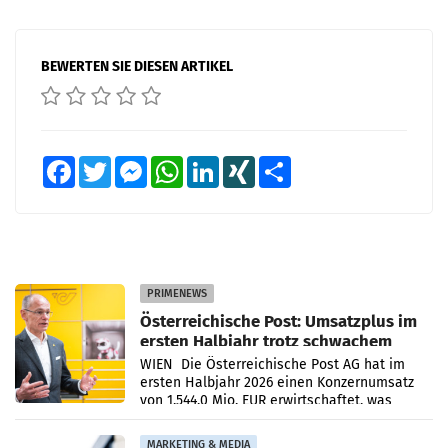
BEWERTEN SIE DIESEN ARTIKEL
Facebook
Twitter
Messenger
WhatsApp
LinkedIn
XING
Teilen
PRIMENEWS
Österreichische Post: Umsatzplus im
ersten Halbjahr trotz schwachem
Briefgeschäft
WIEN Die Österreichische Post AG hat im
ersten Halbjahr 2026 einen Konzernumsatz
von 1.544,0 Mio. EUR erwirtschaftet, was
einem Plus von 3,8 Prozent gegenüber dem
Vergleichszeitraum
MARKETING & MEDIA