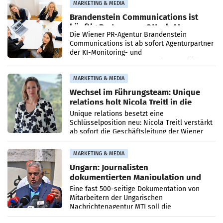
MARKETING & MEDIA
Brandenstein Communications ist
künftig Partner von OtterlyAI
Die Wiener PR-Agentur Brandenstein
Communications ist ab sofort Agenturpartner
der KI-Monitoring- und
Optimierungsplattform OtterlyAI. Damit baut
die Agentur ihr Leistungsportfolio
MARKETING & MEDIA
Wechsel im Führungsteam: Unique
relations holt Nicola Treitl in die
Geschäftsleitung
Unique relations besetzt eine
Schlüsselposition neu: Nicola Treitl verstärkt
ab sofort die Geschäftsleitung der Wiener
PR-Agentur an der Seite von Josef Kalina und
Anna Kalina-Mahr.
MARKETING & MEDIA
Ungarn: Journalisten
dokumentierten Manipulation und
Zensur
Eine fast 500-seitige Dokumentation von
Mitarbeitern der Ungarischen
Nachrichtenagentur MTI soll die
systematische Nachrichten-Manipulation und