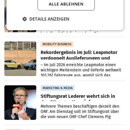
RETAIL
ALLE ABLEHNEN
Alles bereit für den Wechsel: Jürgen
Albrecht setzt ab 1.1.2027 auf Adeg
WIENER NEUDORF. – Die geplante
DETAILS ANZEIGEN
Zusammenarbeit zwischen Adeg und dem
Vorarlberger Kaufmann Jürgen Albrecht ist
kartellrechtlich freigegeben: Die
Bundeswettbewerbsbehörde und der
Bundeskartellanwalt
MOBILITY BUSINESS
Rekordergebnis im Juli: Leapmotor
verdoppelt Auslieferungen und
überschreitet die 100.000er-Marke
– Im Juli 2026 erreichte Leapmotor einen
wichtigen Meilenstein und lieferte weltweit
101.267 Fahrzeuge aus, womit sich das
Ergebnis gegenüber Juli 2025 mehr als
verdoppelte (+102
MARKETING & MEDIA
Stiftungsrat Lederer wehrt sich in
den SN gegen Vorwürfe
Mehrere Themen beschäftigen derzeit den
ORF. Am Dienstag soll im Stiftungsrat über
die vom neuen ORF-Chef Clemens Pig
vorgeschlagenen Besetzungen für die
Direktionen abgestimmt werden.