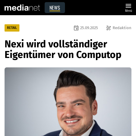
menu
NEWS
Menü
event
draw
25.09.2025
Redaktion
RETAIL
Nexi wird vollständiger
Eigentümer von Computop