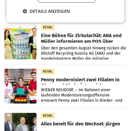
UNTERFÖHRING/MAILAND/AMSTERDAM. Der
Fernsehkonzern ProSiebenSat.1 hat im
DETAILS ANZEIGEN
Frühjahr dank Kostensenkungen operativ
wieder Gewinn gemacht und die
Markterwartung deutlich übertroffen.
RETAIL
Eine Bühne für Zirkularität: ARA und
Müller informieren am POS über
Kreislauffähigkeit
Über den gesamten August hinweg rücken die
Altstoff Recycling Austria AG (ARA) und der
Handelskonzern Müller die Initiative
„Kreislauf-Helden“ in allen österreichischen
Müller-Filialen
RETAIL
Penny modernisiert zwei Filialen in
Ober- und Niederösterreich
WIENER NEUDORF. – Im Rahmen einer
laufenden Modernisierungsoffensive
erneuert Penny zwei Filialen in Nieder- und
Oberösterreich. Die beiden Standorte liegen
in Haag sowie im rund
RETAIL
Alles bereit für den Wechsel: Jürgen
Albrecht setzt ab 1.1.2027 auf Adeg