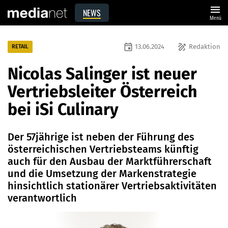
menu
NEWS
Menü
event
draw
13.06.2024
Redaktion
RETAIL
Nicolas Salinger ist neuer
Vertriebsleiter Österreich
bei iSi Culinary
Der 57jährige ist neben der Führung des
österreichischen Vertriebsteams künftig
auch für den Ausbau der Marktführerschaft
und die Umsetzung der Markenstrategie
hinsichtlich stationärer Vertriebsaktivitäten
verantwortlich