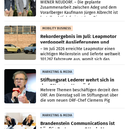
WIENER NEUDORF. – Die geplante
Zusammenarbeit zwischen Adeg und dem
Vorarlberger Kaufmann Jürgen Albrecht ist
kartellrechtlich freigegeben: Die
Bundeswettbewerbsbehörde und der
Bundeskartellanwalt
MOBILITY BUSINESS
Rekordergebnis im Juli: Leapmotor
verdoppelt Auslieferungen und
überschreitet die 100.000er-Marke
– Im Juli 2026 erreichte Leapmotor einen
wichtigen Meilenstein und lieferte weltweit
101.267 Fahrzeuge aus, womit sich das
Ergebnis gegenüber Juli 2025 mehr als
verdoppelte (+102
MARKETING & MEDIA
Stiftungsrat Lederer wehrt sich in
den SN gegen Vorwürfe
Mehrere Themen beschäftigen derzeit den
ORF. Am Dienstag soll im Stiftungsrat über
die vom neuen ORF-Chef Clemens Pig
vorgeschlagenen Besetzungen für die
Direktionen abgestimmt werden.
MARKETING & MEDIA
Brandenstein Communications ist