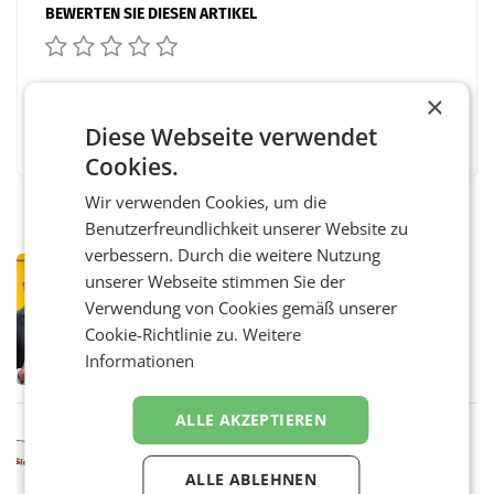
BEWERTEN SIE DIESEN ARTIKEL
×
Facebook
Twitter
Messenger
WhatsApp
LinkedIn
XING
Teilen
Diese Webseite verwendet
Cookies.
Wir verwenden Cookies, um die
Benutzerfreundlichkeit unserer Website zu
verbessern. Durch die weitere Nutzung
PRIMENEWS
unserer Webseite stimmen Sie der
Österreichische Post: Umsatzplus im
Verwendung von Cookies gemäß unserer
ersten Halbjahr trotz schwachem
Cookie-Richtlinie zu.
Weitere
Briefgeschäft
WIEN Die Österreichische Post AG hat im
Informationen
ersten Halbjahr 2026 einen Konzernumsatz
von 1.544,0 Mio. EUR erwirtschaftet, was
einem Plus von 3,8 Prozent gegenüber dem
ALLE AKZEPTIEREN
Vergleichszeitraum
MARKETING & MEDIA
ProSiebenSat.1 spart und macht
ALLE ABLEHNEN
überraschend viel Gewinn