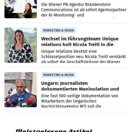
künftig Partner von OtterlyAI
Die Wiener PR-Agentur Brandenstein
Communications ist ab sofort Agenturpartner
der KI-Monitoring- und
Optimierungsplattform OtterlyAI. Damit baut
die Agentur ihr Leistungsportfolio
MARKETING & MEDIA
Wechsel im Führungsteam: Unique
relations holt Nicola Treitl in die
Geschäftsleitung
Unique relations besetzt eine
Schlüsselposition neu: Nicola Treitl verstärkt
ab sofort die Geschäftsleitung der Wiener
PR-Agentur an der Seite von Josef Kalina und
Anna Kalina-Mahr.
MARKETING & MEDIA
Ungarn: Journalisten
dokumentierten Manipulation und
Zensur
Eine fast 500-seitige Dokumentation von
Mitarbeitern der Ungarischen
Nachrichtenagentur MTI soll die
systematische Nachrichten-Manipulation und
Zensur bei der Agentur während der Zeit
Meistgelesene Artikel