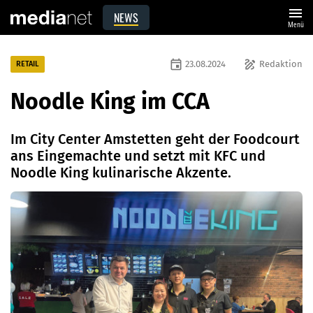
menu
NEWS
Menü
event
draw
23.08.2024
Redaktion
RETAIL
Noodle King im CCA
Im City Center Amstetten geht der Foodcourt
ans Eingemachte und setzt mit KFC und
Noodle King kulinarische Akzente.