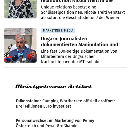
relations holt Nicola Treitl in die
Geschäftsleitung
Unique relations besetzt eine
Schlüsselposition neu: Nicola Treitl verstärkt
ab sofort die Geschäftsleitung der Wiener
PR-Agentur an der Seite von Josef Kalina und
Anna Kalina-Mahr.
MARKETING & MEDIA
Ungarn: Journalisten
dokumentierten Manipulation und
Zensur
Eine fast 500-seitige Dokumentation von
Mitarbeitern der Ungarischen
Nachrichtenagentur MTI soll die
systematische Nachrichten-Manipulation und
Zensur bei der Agentur während der Zeit
Meistgelesene Artikel
Falkensteiner Camping Wörthersee offiziell eröffnet:
Drei Millionen Euro investiert
Personalwechsel im Marketing von Penny
Österreich und Rewe Großhandel