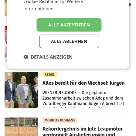
Cookie-Richtlinie zu.
Weitere
Kreislauffähigkeit
Über den gesamten August hinweg rücken die
Informationen
Altstoff Recycling Austria AG (ARA) und der
Handelskonzern Müller die Initiative
„Kreislauf-Helden“ in allen österreichischen
ALLE AKZEPTIEREN
Müller-Filialen
RETAIL
Penny modernisiert zwei Filialen in
ALLE ABLEHNEN
Ober- und Niederösterreich
WIENER NEUDORF. – Im Rahmen einer
laufenden Modernisierungsoffensive
DETAILS ANZEIGEN
erneuert Penny zwei Filialen in Nieder- und
Oberösterreich. Die beiden Standorte liegen
in Haag sowie im rund
RETAIL
Alles bereit für den Wechsel: Jürgen
Albrecht setzt ab 1.1.2027 auf Adeg
WIENER NEUDORF. – Die geplante
Zusammenarbeit zwischen Adeg und dem
Vorarlberger Kaufmann Jürgen Albrecht ist
kartellrechtlich freigegeben: Die
Bundeswettbewerbsbehörde und der
Bundeskartellanwalt
MOBILITY BUSINESS
Rekordergebnis im Juli: Leapmotor
verdoppelt Auslieferungen und