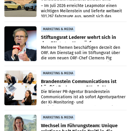
überschreitet die 100.000er-Marke
– Im Juli 2026 erreichte Leapmotor einen
wichtigen Meilenstein und lieferte weltweit
101.267 Fahrzeuge aus, womit sich das
Ergebnis gegenüber Juli 2025 mehr als
verdoppelte (+102
MARKETING & MEDIA
Stiftungsrat Lederer wehrt sich in
den SN gegen Vorwürfe
Mehrere Themen beschäftigen derzeit den
ORF. Am Dienstag soll im Stiftungsrat über
die vom neuen ORF-Chef Clemens Pig
vorgeschlagenen Besetzungen für die
Direktionen abgestimmt werden.
MARKETING & MEDIA
Brandenstein Communications ist
künftig Partner von OtterlyAI
Die Wiener PR-Agentur Brandenstein
Communications ist ab sofort Agenturpartner
der KI-Monitoring- und
Optimierungsplattform OtterlyAI. Damit baut
die Agentur ihr Leistungsportfolio
MARKETING & MEDIA
Wechsel im Führungsteam: Unique