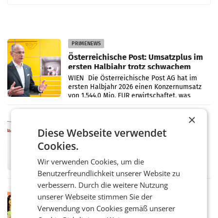
PRIMENEWS
Österreichische Post: Umsatzplus im
ersten Halbjahr trotz schwachem
Briefgeschäft
WIEN Die Österreichische Post AG hat im
ersten Halbjahr 2026 einen Konzernumsatz
von 1.544,0 Mio. EUR erwirtschaftet, was
einem Plus von 3,8 Prozent gegenüber dem
Vergleichszeitraum
×
MARKETING & MEDIA
ProSiebenSat.1 spart und macht
Diese Webseite verwendet
überraschend viel Gewinn
Cookies.
UNTERFÖHRING/MAILAND/AMSTERDAM. Der
Fernsehkonzern ProSiebenSat.1 hat im
Wir verwenden Cookies, um die
Frühjahr dank Kostensenkungen operativ
Benutzerfreundlichkeit unserer Website zu
wieder Gewinn gemacht und die
Markterwartung deutlich übertroffen.
verbessern. Durch die weitere Nutzung
RETAIL
unserer Webseite stimmen Sie der
Eine Bühne für Zirkularität: ARA und
Verwendung von Cookies gemäß unserer
Müller informieren am POS über