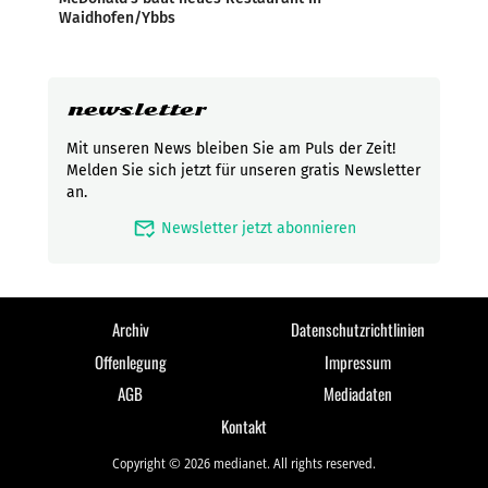
Waidhofen/Ybbs
newsletter
Mit unseren News bleiben Sie am Puls der Zeit!
Melden Sie sich jetzt für unseren gratis Newsletter
an.
mark_email_read
Newsletter jetzt abonnieren
Archiv
Datenschutzrichtlinien
Offenlegung
Impressum
AGB
Mediadaten
Kontakt
Copyright © 2026 medianet. All rights reserved.