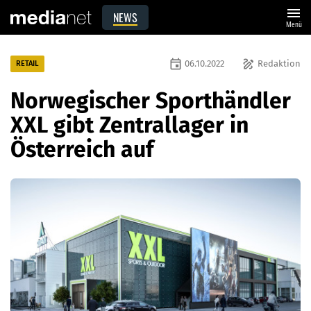
menu
NEWS
Menü
event
draw
06.10.2022
Redaktion
RETAIL
Norwegischer Sporthändler
XXL gibt Zentrallager in
Österreich auf