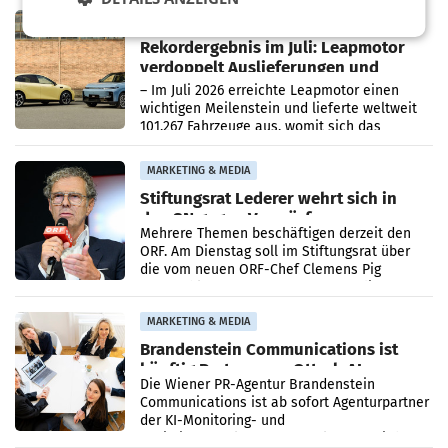
Bundeswettbewerbsbehörde und der
Bundeskartellanwalt
MOBILITY BUSINESS
Rekordergebnis im Juli: Leapmotor
verdoppelt Auslieferungen und
überschreitet die 100.000er-Marke
– Im Juli 2026 erreichte Leapmotor einen
wichtigen Meilenstein und lieferte weltweit
101.267 Fahrzeuge aus, womit sich das
Ergebnis gegenüber Juli 2025 mehr als
verdoppelte (+102
MARKETING & MEDIA
Stiftungsrat Lederer wehrt sich in
den SN gegen Vorwürfe
Mehrere Themen beschäftigen derzeit den
ORF. Am Dienstag soll im Stiftungsrat über
die vom neuen ORF-Chef Clemens Pig
vorgeschlagenen Besetzungen für die
Direktionen abgestimmt werden.
MARKETING & MEDIA
Brandenstein Communications ist
künftig Partner von OtterlyAI
Die Wiener PR-Agentur Brandenstein
Communications ist ab sofort Agenturpartner
der KI-Monitoring- und
Optimierungsplattform OtterlyAI. Damit baut