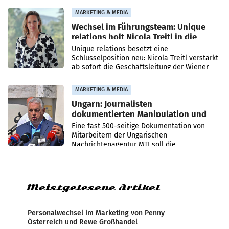
die Agentur ihr Leistungsportfolio
MARKETING & MEDIA
Wechsel im Führungsteam: Unique
relations holt Nicola Treitl in die
Geschäftsleitung
Unique relations besetzt eine
Schlüsselposition neu: Nicola Treitl verstärkt
ab sofort die Geschäftsleitung der Wiener
PR-Agentur an der Seite von Josef Kalina und
Anna Kalina-Mahr.
MARKETING & MEDIA
Ungarn: Journalisten
dokumentierten Manipulation und
Zensur
Eine fast 500-seitige Dokumentation von
Mitarbeitern der Ungarischen
Nachrichtenagentur MTI soll die
systematische Nachrichten-Manipulation und
Zensur bei der Agentur während der Zeit
Meistgelesene Artikel
Personalwechsel im Marketing von Penny
Österreich und Rewe Großhandel