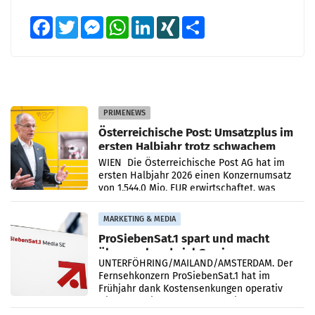
Facebook
Twitter
Messenger
WhatsApp
LinkedIn
XING
Teilen
PRIMENEWS
Österreichische Post: Umsatzplus im
ersten Halbjahr trotz schwachem
Briefgeschäft
WIEN Die Österreichische Post AG hat im
ersten Halbjahr 2026 einen Konzernumsatz
von 1.544,0 Mio. EUR erwirtschaftet, was
einem Plus von 3,8 Prozent gegenüber dem
Vergleichszeitraum
MARKETING & MEDIA
ProSiebenSat.1 spart und macht
überraschend viel Gewinn
UNTERFÖHRING/MAILAND/AMSTERDAM. Der
Fernsehkonzern ProSiebenSat.1 hat im
Frühjahr dank Kostensenkungen operativ
wieder Gewinn gemacht und die
Markterwartung deutlich übertroffen.