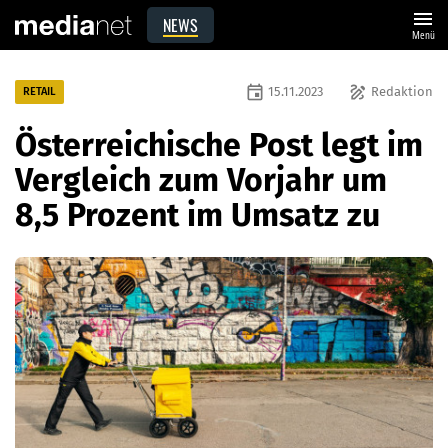
menu
NEWS
Menü
event
draw
15.11.2023
Redaktion
RETAIL
Österreichische Post legt im
Vergleich zum Vorjahr um
8,5 Prozent im Umsatz zu