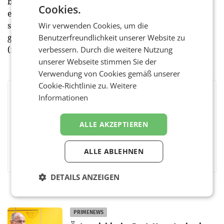
bestrebt, unseren Kundinnen und Kunden nicht nur
Cookies.
eine hervorragende Qualität anbieten zu können,
sondern wollen auch weiterhin Vorreiterin in der
Wir verwenden Cookies, um die
grünen Logistik sein“, so Georg Pölzl abschließend.
Benutzerfreundlichkeit unserer Website zu
(red)
verbessern. Durch die weitere Nutzung
unserer Webseite stimmen Sie der
Verwendung von Cookies gemäß unserer
Cookie-Richtlinie zu.
Weitere
Informationen
BEWERTEN SIE DIESEN ARTIKEL
ALLE AKZEPTIEREN
Facebook
Twitter
Messenger
WhatsApp
LinkedIn
XING
Teilen
ALLE ABLEHNEN
DETAILS ANZEIGEN
PRIMENEWS