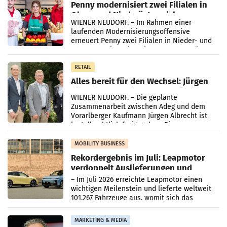
Penny modernisiert zwei Filialen in
Ober- und Niederösterreich
WIENER NEUDORF. – Im Rahmen einer
laufenden Modernisierungsoffensive
erneuert Penny zwei Filialen in Nieder- und
Oberösterreich. Die beiden Standorte liegen
in Haag sowie im rund
RETAIL
Alles bereit für den Wechsel: Jürgen
Albrecht setzt ab 1.1.2027 auf Adeg
WIENER NEUDORF. – Die geplante
Zusammenarbeit zwischen Adeg und dem
Vorarlberger Kaufmann Jürgen Albrecht ist
kartellrechtlich freigegeben: Die
Bundeswettbewerbsbehörde und der
Bundeskartellanwalt
MOBILITY BUSINESS
Rekordergebnis im Juli: Leapmotor
verdoppelt Auslieferungen und
überschreitet die 100.000er-Marke
– Im Juli 2026 erreichte Leapmotor einen
wichtigen Meilenstein und lieferte weltweit
101.267 Fahrzeuge aus, womit sich das
Ergebnis gegenüber Juli 2025 mehr als
verdoppelte (+102
MARKETING & MEDIA