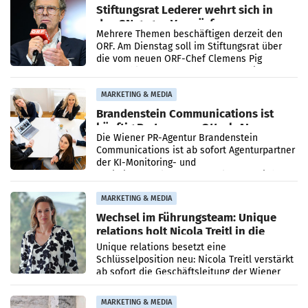
Stiftungsrat Lederer wehrt sich in
den SN gegen Vorwürfe
Mehrere Themen beschäftigen derzeit den
ORF. Am Dienstag soll im Stiftungsrat über
die vom neuen ORF-Chef Clemens Pig
vorgeschlagenen Besetzungen für die
Direktionen abgestimmt werden.
MARKETING & MEDIA
Brandenstein Communications ist
künftig Partner von OtterlyAI
Die Wiener PR-Agentur Brandenstein
Communications ist ab sofort Agenturpartner
der KI-Monitoring- und
Optimierungsplattform OtterlyAI. Damit baut
die Agentur ihr Leistungsportfolio
MARKETING & MEDIA
Wechsel im Führungsteam: Unique
relations holt Nicola Treitl in die
Geschäftsleitung
Unique relations besetzt eine
Schlüsselposition neu: Nicola Treitl verstärkt
ab sofort die Geschäftsleitung der Wiener
PR-Agentur an der Seite von Josef Kalina und
Anna Kalina-Mahr.
MARKETING & MEDIA