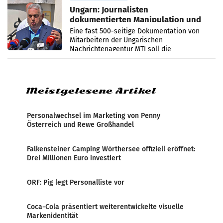
Ungarn: Journalisten
dokumentierten Manipulation und
Zensur
Eine fast 500-seitige Dokumentation von
Mitarbeitern der Ungarischen
Nachrichtenagentur MTI soll die
systematische Nachrichten-Manipulation und
Zensur bei der Agentur während der Zeit
Meistgelesene Artikel
Personalwechsel im Marketing von Penny
Österreich und Rewe Großhandel
Falkensteiner Camping Wörthersee offiziell eröffnet:
Drei Millionen Euro investiert
ORF: Pig legt Personalliste vor
Coca-Cola präsentiert weiterentwickelte visuelle
Markenidentität