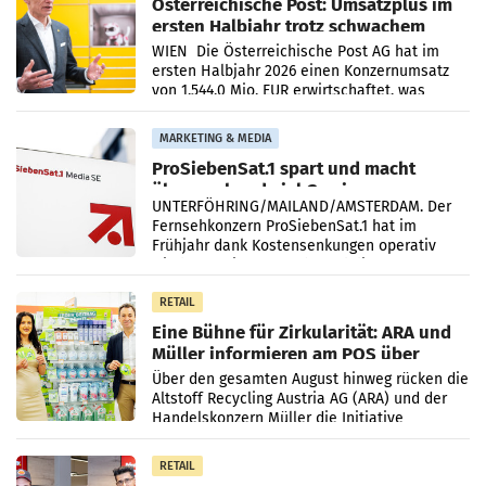
Österreichische Post: Umsatzplus im
ersten Halbjahr trotz schwachem
Briefgeschäft
WIEN Die Österreichische Post AG hat im
ersten Halbjahr 2026 einen Konzernumsatz
von 1.544,0 Mio. EUR erwirtschaftet, was
einem Plus von 3,8 Prozent gegenüber dem
Vergleichszeitraum
MARKETING & MEDIA
ProSiebenSat.1 spart und macht
überraschend viel Gewinn
UNTERFÖHRING/MAILAND/AMSTERDAM. Der
Fernsehkonzern ProSiebenSat.1 hat im
Frühjahr dank Kostensenkungen operativ
wieder Gewinn gemacht und die
Markterwartung deutlich übertroffen.
RETAIL
Eine Bühne für Zirkularität: ARA und
Müller informieren am POS über
Kreislauffähigkeit
Über den gesamten August hinweg rücken die
Altstoff Recycling Austria AG (ARA) und der
Handelskonzern Müller die Initiative
„Kreislauf-Helden“ in allen österreichischen
Müller-Filialen
RETAIL