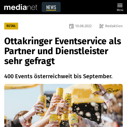
menu
NEWS
Menü
event
draw
10.08.2022
Redaktion
RETAIL
Ottakringer Eventservice als
Partner und Dienstleister
sehr gefragt
400 Events österreichweit bis September.