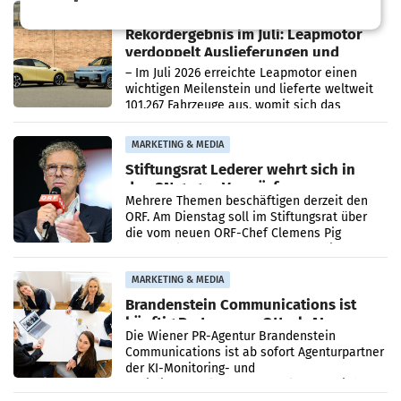
Bundeskartellanwalt
MOBILITY BUSINESS
Rekordergebnis im Juli: Leapmotor
verdoppelt Auslieferungen und
überschreitet die 100.000er-Marke
– Im Juli 2026 erreichte Leapmotor einen
wichtigen Meilenstein und lieferte weltweit
101.267 Fahrzeuge aus, womit sich das
Ergebnis gegenüber Juli 2025 mehr als
verdoppelte (+102
MARKETING & MEDIA
Stiftungsrat Lederer wehrt sich in
den SN gegen Vorwürfe
Mehrere Themen beschäftigen derzeit den
ORF. Am Dienstag soll im Stiftungsrat über
die vom neuen ORF-Chef Clemens Pig
vorgeschlagenen Besetzungen für die
Direktionen abgestimmt werden.
MARKETING & MEDIA
Brandenstein Communications ist
künftig Partner von OtterlyAI
Die Wiener PR-Agentur Brandenstein
Communications ist ab sofort Agenturpartner
der KI-Monitoring- und
Optimierungsplattform OtterlyAI. Damit baut
die Agentur ihr Leistungsportfolio