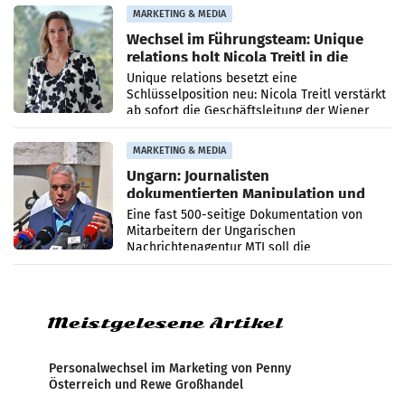
MARKETING & MEDIA
Wechsel im Führungsteam: Unique
relations holt Nicola Treitl in die
Geschäftsleitung
Unique relations besetzt eine
Schlüsselposition neu: Nicola Treitl verstärkt
ab sofort die Geschäftsleitung der Wiener
PR-Agentur an der Seite von Josef Kalina und
Anna Kalina-Mahr.
MARKETING & MEDIA
Ungarn: Journalisten
dokumentierten Manipulation und
Zensur
Eine fast 500-seitige Dokumentation von
Mitarbeitern der Ungarischen
Nachrichtenagentur MTI soll die
systematische Nachrichten-Manipulation und
Zensur bei der Agentur während der Zeit
Meistgelesene Artikel
Personalwechsel im Marketing von Penny
Österreich und Rewe Großhandel