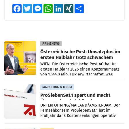
Facebook
Twitter
Messenger
WhatsApp
LinkedIn
XING
Teilen
PRIMENEWS
Österreichische Post: Umsatzplus im
ersten Halbjahr trotz schwachem
Briefgeschäft
WIEN Die Österreichische Post AG hat im
ersten Halbjahr 2026 einen Konzernumsatz
von 1.544,0 Mio. EUR erwirtschaftet, was
einem Plus von 3,8 Prozent gegenüber dem
Vergleichszeitraum
MARKETING & MEDIA
ProSiebenSat.1 spart und macht
überraschend viel Gewinn
UNTERFÖHRING/MAILAND/AMSTERDAM. Der
Fernsehkonzern ProSiebenSat.1 hat im
Frühjahr dank Kostensenkungen operativ
wieder Gewinn gemacht und die
Markterwartung deutlich übertroffen.