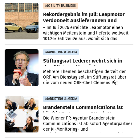
Bundeskartellanwalt
MOBILITY BUSINESS
Rekordergebnis im Juli: Leapmotor
verdoppelt Auslieferungen und
überschreitet die 100.000er-Marke
– Im Juli 2026 erreichte Leapmotor einen
wichtigen Meilenstein und lieferte weltweit
101.267 Fahrzeuge aus, womit sich das
Ergebnis gegenüber Juli 2025 mehr als
verdoppelte (+102
MARKETING & MEDIA
Stiftungsrat Lederer wehrt sich in
den SN gegen Vorwürfe
Mehrere Themen beschäftigen derzeit den
ORF. Am Dienstag soll im Stiftungsrat über
die vom neuen ORF-Chef Clemens Pig
vorgeschlagenen Besetzungen für die
Direktionen abgestimmt werden.
MARKETING & MEDIA
Brandenstein Communications ist
künftig Partner von OtterlyAI
Die Wiener PR-Agentur Brandenstein
Communications ist ab sofort Agenturpartner
der KI-Monitoring- und
Optimierungsplattform OtterlyAI. Damit baut