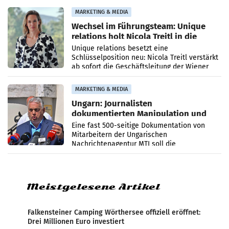
die Agentur ihr Leistungsportfolio
MARKETING & MEDIA
Wechsel im Führungsteam: Unique
relations holt Nicola Treitl in die
Geschäftsleitung
Unique relations besetzt eine
Schlüsselposition neu: Nicola Treitl verstärkt
ab sofort die Geschäftsleitung der Wiener
PR-Agentur an der Seite von Josef Kalina und
Anna Kalina-Mahr.
MARKETING & MEDIA
Ungarn: Journalisten
dokumentierten Manipulation und
Zensur
Eine fast 500-seitige Dokumentation von
Mitarbeitern der Ungarischen
Nachrichtenagentur MTI soll die
systematische Nachrichten-Manipulation und
Zensur bei der Agentur während der Zeit
Meistgelesene Artikel
Falkensteiner Camping Wörthersee offiziell eröffnet:
Drei Millionen Euro investiert