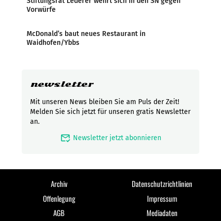
Stiftungsrat Lederer wehrt sich in den SN gegen
Vorwürfe
McDonald’s baut neues Restaurant in
Waidhofen/Ybbs
newsletter
Mit unseren News bleiben Sie am Puls der Zeit!
Melden Sie sich jetzt für unseren gratis Newsletter
an.
mark_email_read
Newsletter jetzt abonnieren
Archiv
Datenschutzrichtlinien
Offenlegung
Impressum
AGB
Mediadaten