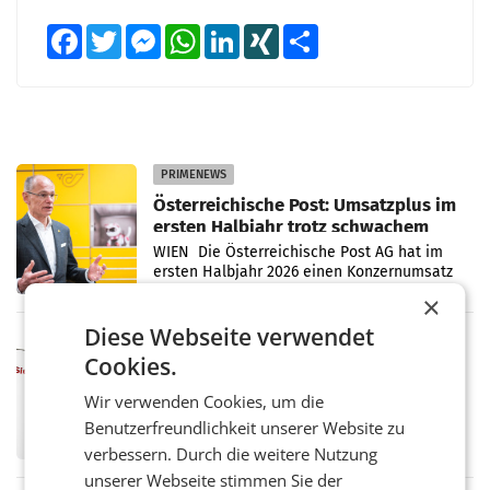
Facebook
Twitter
Messenger
WhatsApp
LinkedIn
XING
Teilen
PRIMENEWS
Österreichische Post: Umsatzplus im
ersten Halbjahr trotz schwachem
Briefgeschäft
WIEN Die Österreichische Post AG hat im
ersten Halbjahr 2026 einen Konzernumsatz
von 1.544,0 Mio. EUR erwirtschaftet, was
×
einem Plus von 3,8 Prozent gegenüber dem
Diese Webseite verwendet
Vergleichszeitraum
MARKETING & MEDIA
Cookies.
ProSiebenSat.1 spart und macht
überraschend viel Gewinn
Wir verwenden Cookies, um die
UNTERFÖHRING/MAILAND/AMSTERDAM. Der
Benutzerfreundlichkeit unserer Website zu
Fernsehkonzern ProSiebenSat.1 hat im
Frühjahr dank Kostensenkungen operativ
verbessern. Durch die weitere Nutzung
wieder Gewinn gemacht und die
unserer Webseite stimmen Sie der
Markterwartung deutlich übertroffen.