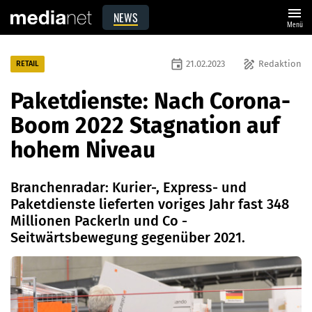
menu
NEWS
Menü
event
draw
21.02.2023
Redaktion
RETAIL
Paketdienste: Nach Corona-
Boom 2022 Stagnation auf
hohem Niveau
Branchenradar: Kurier-, Express- und
Paketdienste lieferten voriges Jahr fast 348
Millionen Packerln und Co -
Seitwärtsbewegung gegenüber 2021.