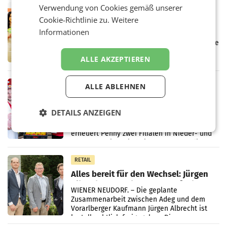
Verwendung von Cookies gemäß unserer
RETAIL
Cookie-Richtlinie zu.
Weitere
Eine Bühne für Zirkularität: ARA und
Müller informieren am POS über
Informationen
Kreislauffähigkeit
Über den gesamten August hinweg rücken die
Altstoff Recycling Austria AG (ARA) und der
ALLE AKZEPTIEREN
Handelskonzern Müller die Initiative
„Kreislauf-Helden“ in allen österreichischen
Müller-Filialen
RETAIL
ALLE ABLEHNEN
Penny modernisiert zwei Filialen in
Ober- und Niederösterreich
DETAILS ANZEIGEN
WIENER NEUDORF. – Im Rahmen einer
laufenden Modernisierungsoffensive
erneuert Penny zwei Filialen in Nieder- und
Oberösterreich. Die beiden Standorte liegen
in Haag sowie im rund
RETAIL
Alles bereit für den Wechsel: Jürgen
Albrecht setzt ab 1.1.2027 auf Adeg
WIENER NEUDORF. – Die geplante
Zusammenarbeit zwischen Adeg und dem
Vorarlberger Kaufmann Jürgen Albrecht ist
kartellrechtlich freigegeben: Die
Bundeswettbewerbsbehörde und der