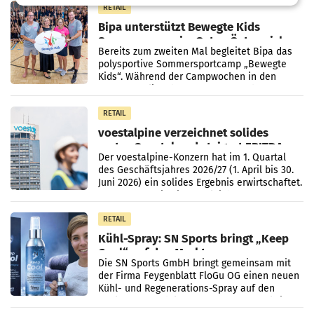
RETAIL
Bipa unterstützt Bewegte Kids
Sommercamps im Osten Österreichs
Bereits zum zweiten Mal begleitet Bipa das
polysportive Sommersportcamp „Bewegte
Kids“. Während der Campwochen in den
Monaten Juli und August versorgt das
Unternehmen Kinder sowie
RETAIL
voestalpine verzeichnet solides
erstes Quartal und steigert EBITDA
Der voestalpine-Konzern hat im 1. Quartal
des Geschäftsjahres 2026/27 (1. April bis 30.
Juni 2026) ein solides Ergebnis erwirtschaftet.
Der Umsatz stieg im Vergleich zur
Vorjahresperiode
RETAIL
Kühl-Spray: SN Sports bringt „Keep
Cool“ auf den Markt
Die SN Sports GmbH bringt gemeinsam mit
der Firma Feygenblatt FloGu OG einen neuen
Kühl- und Regenerations-Spray auf den
Markt. Das Produkt namens „Keep Cool“ ist zu
100 Prozent