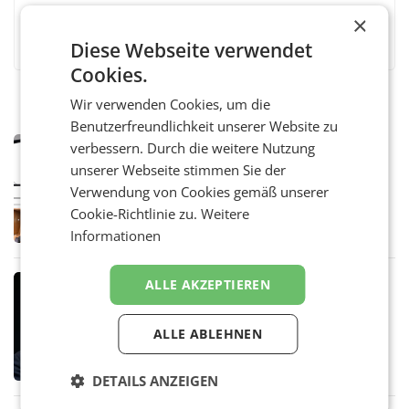
×
Facebook
Twitter
Messenger
WhatsApp
LinkedIn
XING
Teilen
Diese Webseite verwendet
Cookies.
Wir verwenden Cookies, um die
Benutzerfreundlichkeit unserer Website zu
MARKETING & MEDIA
verbessern. Durch die weitere Nutzung
Pilnacek-U-Ausschuss - Presserat
unserer Webseite stimmen Sie der
fordert sensible Berichterstattung
Verwendung von Cookies gemäß unserer
WIEN Der Presserat fordert Medienvertreter
Cookie-Richtlinie zu.
Weitere
dazu auf, im U-Ausschuss zu den
Ermittlungen rund um das Ableben des Ex-
Informationen
Sektionschefs im Justizministerium, Christian
Pilnacek, auf sensible
MARKETING & MEDIA
ALLE AKZEPTIEREN
Stiftungsrat Lederer wehrt sich in
den SN gegen Vorwürfe
ALLE ABLEHNEN
Mehrere Themen beschäftigen derzeit den
ORF. Am Dienstag soll im Stiftungsrat über
die vom neuen ORF-Chef Clemens Pig
DETAILS ANZEIGEN
vorgeschlagenen Besetzungen für die
Direktionen abgestimmt werden.