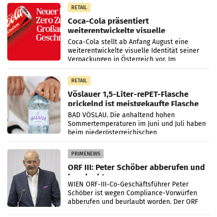
RETAIL
Coca-Cola präsentiert
weiterentwickelte visuelle
Markenidentität
Coca-Cola stellt ab Anfang August eine
weiterentwickelte visuelle Identität seiner
Verpackungen in Österreich vor. Im
Mittelpunkt des Redesigns stehen zentrale
Gestaltungselemente
RETAIL
Vöslauer 1,5-Liter-rePET-Flasche
prickelnd ist meistgekaufte Flasche
Österreichs
BAD VÖSLAU. Die anhaltend hohen
Sommertemperaturen im Juni und Juli haben
beim niederösterreichischen
Getränkehersteller Vöslauer zu deutlichen
Absatzzuwächsen geführt. Während
PRIMENEWS
ORF III: Peter Schöber abberufen und
beurlaubt
WIEN ORF-III-Co-Geschäftsführer Peter
Schöber ist wegen Compliance-Vorwürfen
abberufen und beurlaubt worden. Der ORF
bestätigte gegenüber der APA entsprechende