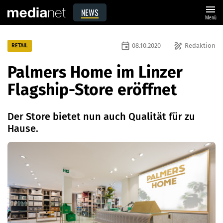
menu
NEWS
Menü
event
draw
08.10.2020
Redaktion
RETAIL
Palmers Home im Linzer
Flagship-Store eröffnet
Der Store bietet nun auch Qualität für zu
Hause.