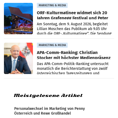
Medienberichte.
MARKETING & MEDIA
ORF-Kulturmatinee widmet sich 20
Jahren Grafenegg Festival und Peter
Simonischek
Am Sonntag, dem 9. August 2026, begleitet
Lillian Moschen das Publikum ab 9.05 Uhr
durch die ORF-„Kulturmatinee“. Die Sendung
startet mit der Dokumentation „20 Jahre
Grafenegg
MARKETING & MEDIA
APA-Comm-Ranking: Christian
Stocker mit höchster Medienpräsenz
im Juli
Das APA-Comm-Politik-Ranking untersucht
monatlich die Berichterstattung von zwölf
österreichischen Tageszeitungen und
analysiert, welche Politikerinnen und
Politiker Österreichs die
Meistgelesene Artikel
Personalwechsel im Marketing von Penny
Österreich und Rewe Großhandel