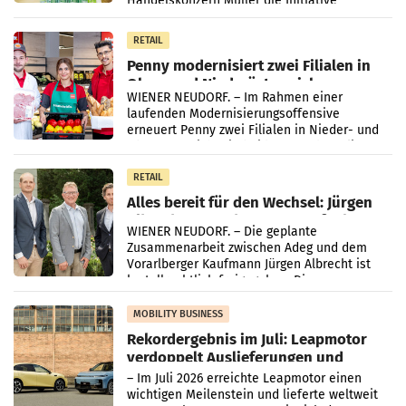
Handelskonzern Müller die Initiative
„Kreislauf-Helden“ in allen österreichischen
Müller-Filialen
RETAIL
Penny modernisiert zwei Filialen in
Ober- und Niederösterreich
WIENER NEUDORF. – Im Rahmen einer
laufenden Modernisierungsoffensive
erneuert Penny zwei Filialen in Nieder- und
Oberösterreich. Die beiden Standorte liegen
in Haag sowie im rund
RETAIL
Alles bereit für den Wechsel: Jürgen
Albrecht setzt ab 1.1.2027 auf Adeg
WIENER NEUDORF. – Die geplante
Zusammenarbeit zwischen Adeg und dem
Vorarlberger Kaufmann Jürgen Albrecht ist
kartellrechtlich freigegeben: Die
Bundeswettbewerbsbehörde und der
Bundeskartellanwalt
MOBILITY BUSINESS
Rekordergebnis im Juli: Leapmotor
verdoppelt Auslieferungen und
überschreitet die 100.000er-Marke
– Im Juli 2026 erreichte Leapmotor einen
wichtigen Meilenstein und lieferte weltweit