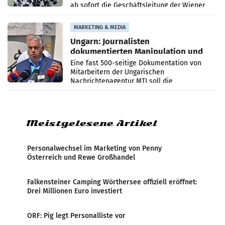
ab sofort die Geschäftsleitung der Wiener
PR-Agentur an der Seite von Josef Kalina und
Anna Kalina-Mahr.
MARKETING & MEDIA
Ungarn: Journalisten
dokumentierten Manipulation und
Zensur
Eine fast 500-seitige Dokumentation von
Mitarbeitern der Ungarischen
Nachrichtenagentur MTI soll die
systematische Nachrichten-Manipulation und
Zensur bei der Agentur während der Zeit
Meistgelesene Artikel
Personalwechsel im Marketing von Penny
Österreich und Rewe Großhandel
Falkensteiner Camping Wörthersee offiziell eröffnet:
Drei Millionen Euro investiert
ORF: Pig legt Personalliste vor