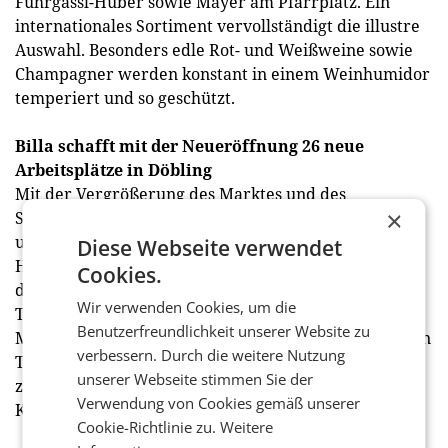
Fuhrgassl-Huber sowie Mayer am Pfarrplatz. Ein
internationales Sortiment vervollständigt die illustre
Auswahl. Besonders edle Rot- und Weißweine sowie
Champagner werden konstant in einem Weinhumidor
temperiert und so geschützt.
Billa schafft mit der Neueröffnung 26 neue
Arbeitsplätze in Döbling
Mit der Vergrößerung des Marktes und des
×
Sortiments wurde auch das bestehende Marktteam
unter der Leitung von Marktmanager Thomas
Diese Webseite verwendet
Holzweber erweitert. Insgesamt schaffte Billa mit
Cookies.
dem Umbau 26 neue Arbeitsplätze im Bezirk. Das
Wir verwenden Cookies, um die
Team im Döblinger Billa Corso besteht nun aus 43
Benutzerfreundlichkeit unserer Website zu
Mitarbeiter. Thomas Holzweber ist seit bald 30 Jahren
verbessern. Durch die weitere Nutzung
Teil der Billa Familie und führte den Standort bereits
unserer Webseite stimmen Sie der
zuvor sehr erfolgreich mit seinen Kolleginnen und
Verwendung von Cookies gemäß unserer
Kollegen, er kennt die Klientel seines Marktes.
Cookie-Richtlinie zu.
Weitere