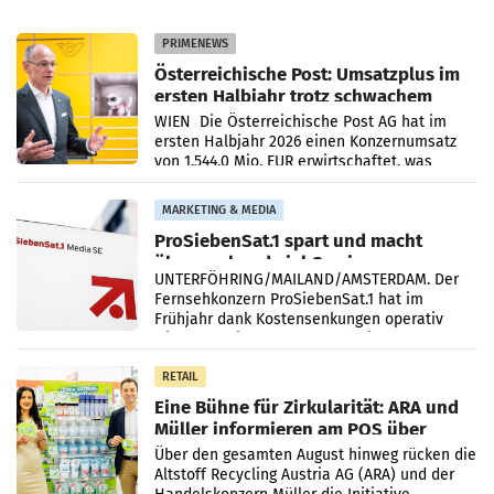
PRIMENEWS
Österreichische Post: Umsatzplus im
ersten Halbjahr trotz schwachem
Briefgeschäft
WIEN Die Österreichische Post AG hat im
ersten Halbjahr 2026 einen Konzernumsatz
von 1.544,0 Mio. EUR erwirtschaftet, was
einem Plus von 3,8 Prozent gegenüber dem
Vergleichszeitraum
MARKETING & MEDIA
ProSiebenSat.1 spart und macht
überraschend viel Gewinn
UNTERFÖHRING/MAILAND/AMSTERDAM. Der
Fernsehkonzern ProSiebenSat.1 hat im
Frühjahr dank Kostensenkungen operativ
wieder Gewinn gemacht und die
Markterwartung deutlich übertroffen.
RETAIL
Eine Bühne für Zirkularität: ARA und
Müller informieren am POS über
Kreislauffähigkeit
Über den gesamten August hinweg rücken die
Altstoff Recycling Austria AG (ARA) und der