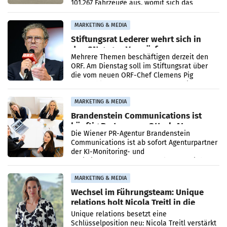
101.267 Fahrzeuge aus, womit sich das
Ergebnis gegenüber Juli 2025 mehr als
verdoppelte (+102
MARKETING & MEDIA
Stiftungsrat Lederer wehrt sich in
den SN gegen Vorwürfe
Mehrere Themen beschäftigen derzeit den
ORF. Am Dienstag soll im Stiftungsrat über
die vom neuen ORF-Chef Clemens Pig
vorgeschlagenen Besetzungen für die
Direktionen abgestimmt werden.
MARKETING & MEDIA
Brandenstein Communications ist
künftig Partner von OtterlyAI
Die Wiener PR-Agentur Brandenstein
Communications ist ab sofort Agenturpartner
der KI-Monitoring- und
Optimierungsplattform OtterlyAI. Damit baut
die Agentur ihr Leistungsportfolio
MARKETING & MEDIA
Wechsel im Führungsteam: Unique
relations holt Nicola Treitl in die
Geschäftsleitung
Unique relations besetzt eine
Schlüsselposition neu: Nicola Treitl verstärkt