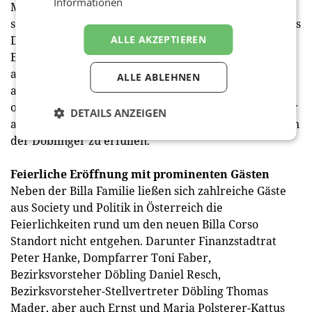
Informationen
Marktmanager Thomas Holzweber: „Wir freuen uns
sehr, dass wir unseren Kunden jetzt ein noch größeres
ALLE AKZEPTIEREN
Delikatessen-Sortiment in einem so beeindruckenden
Einkaufsambiente bieten dürfen. Auch für den
alltäglichen Einkauf sind wir weiterhin bestens
ALLE ABLEHNEN
ausgestattet. Die Auswahl soll keine Wünsche
offenlassen – und wenn sie es mal doch tut, setzen wir
DETAILS ANZEIGEN
alles daran, auch die ganz individuellen Vorstellungen
der Döblinger zu erfüllen.“
Feierliche Eröffnung mit prominenten Gästen
Neben der Billa Familie ließen sich zahlreiche Gäste
aus Society und Politik in Österreich die
Feierlichkeiten rund um den neuen Billa Corso
Standort nicht entgehen. Darunter Finanzstadtrat
Peter Hanke, Dompfarrer Toni Faber,
Bezirksvorsteher Döbling Daniel Resch,
Bezirksvorsteher-Stellvertreter Döbling Thomas
Mader, aber auch Ernst und Maria Polsterer-Kattus