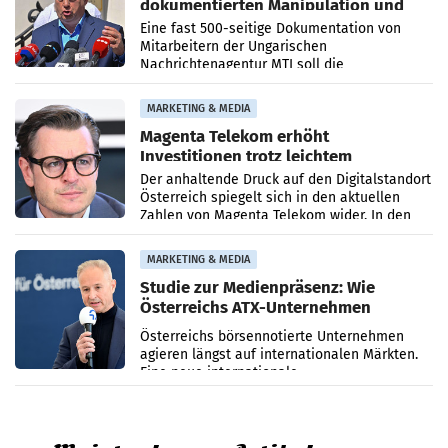
dokumentierten Manipulation und
Zensur
Eine fast 500-seitige Dokumentation von
Mitarbeitern der Ungarischen
Nachrichtenagentur MTI soll die
systematische Nachrichten-Manipulation und
Zensur bei der Agentur während der Zeit
MARKETING & MEDIA
Magenta Telekom erhöht
Investitionen trotz leichtem
Umsatzrückgang
Der anhaltende Druck auf den Digitalstandort
Österreich spiegelt sich in den aktuellen
Zahlen von Magenta Telekom wider. In den
ersten sechs Monaten des laufenden Jahres
verzeichnete
MARKETING & MEDIA
Studie zur Medienpräsenz: Wie
Österreichs ATX-Unternehmen
international wahrgenommen
Österreichs börsennotierte Unternehmen
werden
agieren längst auf internationalen Märkten.
Eine neue internationale
Medienresonanzanalyse untersucht die
weltweite Berichterstattung über