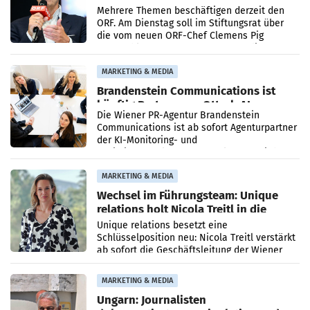
den SN gegen Vorwürfe
Mehrere Themen beschäftigen derzeit den
ORF. Am Dienstag soll im Stiftungsrat über
die vom neuen ORF-Chef Clemens Pig
vorgeschlagenen Besetzungen für die
Direktionen abgestimmt werden.
MARKETING & MEDIA
Brandenstein Communications ist
künftig Partner von OtterlyAI
Die Wiener PR-Agentur Brandenstein
Communications ist ab sofort Agenturpartner
der KI-Monitoring- und
Optimierungsplattform OtterlyAI. Damit baut
die Agentur ihr Leistungsportfolio
MARKETING & MEDIA
Wechsel im Führungsteam: Unique
relations holt Nicola Treitl in die
Geschäftsleitung
Unique relations besetzt eine
Schlüsselposition neu: Nicola Treitl verstärkt
ab sofort die Geschäftsleitung der Wiener
PR-Agentur an der Seite von Josef Kalina und
Anna Kalina-Mahr.
MARKETING & MEDIA
Ungarn: Journalisten