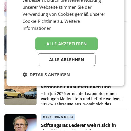
verbessern. Durch die weitere Nutzung
WIENER NEUDORF. – Im Rahmen einer
unserer Webseite stimmen Sie der
laufenden Modernisierungsoffensive
erneuert Penny zwei Filialen in Nieder- und
Verwendung von Cookies gemäß unserer
Oberösterreich. Die beiden Standorte liegen
Cookie-Richtlinie zu.
Weitere
in Haag sowie im rund
Informationen
RETAIL
Alles bereit für den Wechsel: Jürgen
Albrecht setzt ab 1.1.2027 auf Adeg
ALLE AKZEPTIEREN
WIENER NEUDORF. – Die geplante
Zusammenarbeit zwischen Adeg und dem
Vorarlberger Kaufmann Jürgen Albrecht ist
ALLE ABLEHNEN
kartellrechtlich freigegeben: Die
Bundeswettbewerbsbehörde und der
Bundeskartellanwalt
MOBILITY BUSINESS
DETAILS ANZEIGEN
Rekordergebnis im Juli: Leapmotor
verdoppelt Auslieferungen und
überschreitet die 100.000er-Marke
– Im Juli 2026 erreichte Leapmotor einen
wichtigen Meilenstein und lieferte weltweit
101.267 Fahrzeuge aus, womit sich das
Ergebnis gegenüber Juli 2025 mehr als
verdoppelte (+102
MARKETING & MEDIA
Stiftungsrat Lederer wehrt sich in