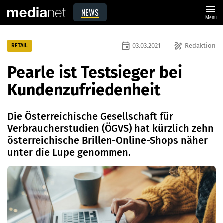
menu
NEWS
Menü
event
draw
03.03.2021
Redaktion
RETAIL
Pearle ist Testsieger bei
Kundenzufriedenheit
Die Österreichische Gesellschaft für
Verbraucherstudien (ÖGVS) hat kürzlich zehn
österreichische Brillen-Online-Shops näher
unter die Lupe genommen.