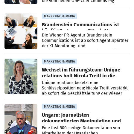
die vom neuen ORF-Chef Clemens Pig
vorgeschlagenen Besetzungen für die
Direktionen abgestimmt werden.
MARKETING & MEDIA
Brandenstein Communications ist
künftig Partner von OtterlyAI
Die Wiener PR-Agentur Brandenstein
Communications ist ab sofort Agenturpartner
der KI-Monitoring- und
Optimierungsplattform OtterlyAI. Damit baut
die Agentur ihr Leistungsportfolio
MARKETING & MEDIA
Wechsel im Führungsteam: Unique
relations holt Nicola Treitl in die
Geschäftsleitung
Unique relations besetzt eine
Schlüsselposition neu: Nicola Treitl verstärkt
ab sofort die Geschäftsleitung der Wiener
PR-Agentur an der Seite von Josef Kalina und
Anna Kalina-Mahr.
MARKETING & MEDIA
Ungarn: Journalisten
dokumentierten Manipulation und
Zensur
Eine fast 500-seitige Dokumentation von
Mitarbeitern der Ungarischen