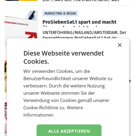
von 1.544,0 Mio. EUR erwirtschaftet, was
einem Plus von 3,8 Prozent gegenüber dem
Vergleichszeitraum
MARKETING & MEDIA
ProSiebenSat.1 spart und macht
überraschend viel Gewinn
UNTERFÖHRING/MAILAND/AMSTERDAM. Der
Fernsehkonzern ProSiebenSat.1 hat im
×
Frühjahr dank Kostensenkungen operativ
wieder Gewinn gemacht und die
Diese Webseite verwendet
Markterwartung deutlich übertroffen.
Cookies.
RETAIL
Eine Bühne für Zirkularität: ARA und
Wir verwenden Cookies, um die
Müller informieren am POS über
Benutzerfreundlichkeit unserer Website zu
Kreislauffähigkeit
Über den gesamten August hinweg rücken die
verbessern. Durch die weitere Nutzung
Altstoff Recycling Austria AG (ARA) und der
Handelskonzern Müller die Initiative
unserer Webseite stimmen Sie der
„Kreislauf-Helden“ in allen österreichischen
Verwendung von Cookies gemäß unserer
Müller-Filialen
RETAIL
Cookie-Richtlinie zu.
Weitere
Penny modernisiert zwei Filialen in
Informationen
Ober- und Niederösterreich
WIENER NEUDORF. – Im Rahmen einer
laufenden Modernisierungsoffensive
ALLE AKZEPTIEREN
erneuert Penny zwei Filialen in Nieder- und