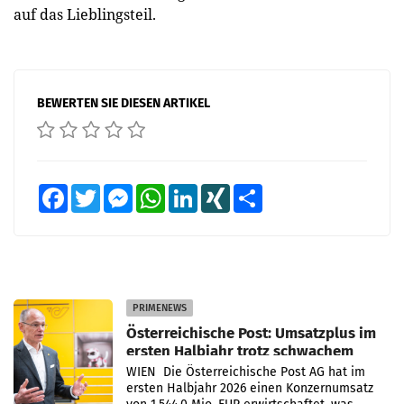
auf das Lieblingsteil.
BEWERTEN SIE DIESEN ARTIKEL
Facebook
Twitter
Messenger
WhatsApp
LinkedIn
XING
Teilen
PRIMENEWS
Österreichische Post: Umsatzplus im
ersten Halbjahr trotz schwachem
Briefgeschäft
WIEN Die Österreichische Post AG hat im
ersten Halbjahr 2026 einen Konzernumsatz