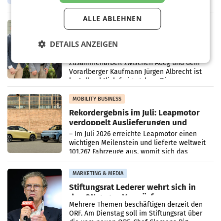
Oberösterreich. Die beiden Standorte liegen
in Haag sowie im rund
ALLE ABLEHNEN
RETAIL
Alles bereit für den Wechsel: Jürgen
DETAILS ANZEIGEN
Albrecht setzt ab 1.1.2027 auf Adeg
WIENER NEUDORF. – Die geplante
Zusammenarbeit zwischen Adeg und dem
Vorarlberger Kaufmann Jürgen Albrecht ist
kartellrechtlich freigegeben: Die
Bundeswettbewerbsbehörde und der
Bundeskartellanwalt
MOBILITY BUSINESS
Rekordergebnis im Juli: Leapmotor
verdoppelt Auslieferungen und
überschreitet die 100.000er-Marke
– Im Juli 2026 erreichte Leapmotor einen
wichtigen Meilenstein und lieferte weltweit
101.267 Fahrzeuge aus, womit sich das
Ergebnis gegenüber Juli 2025 mehr als
verdoppelte (+102
MARKETING & MEDIA
Stiftungsrat Lederer wehrt sich in
den SN gegen Vorwürfe
Mehrere Themen beschäftigen derzeit den
ORF. Am Dienstag soll im Stiftungsrat über