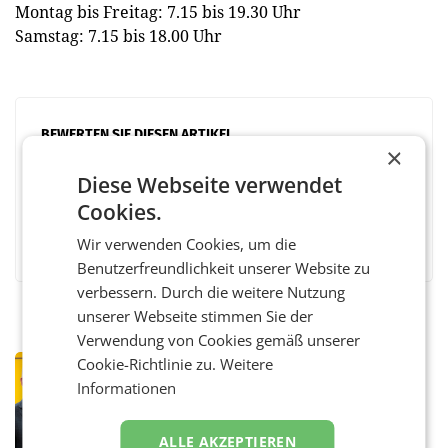
Montag bis Freitag: 7.15 bis 19.30 Uhr
Samstag: 7.15 bis 18.00 Uhr
BEWERTEN SIE DIESEN ARTIKEL
×
Diese Webseite verwendet
Cookies.
Facebook
Twitter
Messenger
WhatsApp
LinkedIn
XING
Teilen
Wir verwenden Cookies, um die
Benutzerfreundlichkeit unserer Website zu
verbessern. Durch die weitere Nutzung
unserer Webseite stimmen Sie der
Verwendung von Cookies gemäß unserer
Cookie-Richtlinie zu.
Weitere
PRIMENEWS
Informationen
Österreichische Post: Umsatzplus im
ersten Halbjahr trotz schwachem
Briefgeschäft
WIEN Die Österreichische Post AG hat im
ALLE AKZEPTIEREN