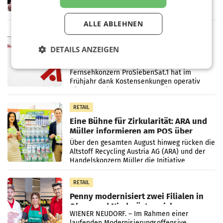
ersten Halbjahr 2026 einen Konzernumsatz
von 1.544,0 Mio. EUR erwirtschaftet, was
einem Plus von 3,8 Prozent gegenüber dem
ALLE ABLEHNEN
Vergleichszeitraum
MARKETING & MEDIA
ProSiebenSat.1 spart und macht
DETAILS ANZEIGEN
überraschend viel Gewinn
UNTERFÖHRING/MAILAND/AMSTERDAM. Der
Fernsehkonzern ProSiebenSat.1 hat im
Frühjahr dank Kostensenkungen operativ
wieder Gewinn gemacht und die
Markterwartung deutlich übertroffen.
RETAIL
Eine Bühne für Zirkularität: ARA und
Müller informieren am POS über
Kreislauffähigkeit
Über den gesamten August hinweg rücken die
Altstoff Recycling Austria AG (ARA) und der
Handelskonzern Müller die Initiative
„Kreislauf-Helden“ in allen österreichischen
Müller-Filialen
RETAIL
Penny modernisiert zwei Filialen in
Ober- und Niederösterreich
WIENER NEUDORF. – Im Rahmen einer
laufenden Modernisierungsoffensive