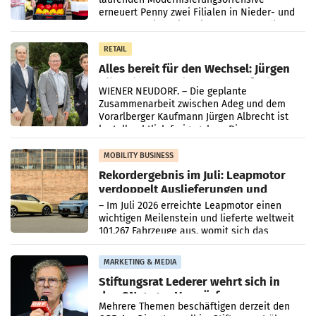
erneuert Penny zwei Filialen in Nieder- und
Oberösterreich. Die beiden Standorte liegen
in Haag sowie im rund
RETAIL
Alles bereit für den Wechsel: Jürgen
Albrecht setzt ab 1.1.2027 auf Adeg
WIENER NEUDORF. – Die geplante
Zusammenarbeit zwischen Adeg und dem
Vorarlberger Kaufmann Jürgen Albrecht ist
kartellrechtlich freigegeben: Die
Bundeswettbewerbsbehörde und der
Bundeskartellanwalt
MOBILITY BUSINESS
Rekordergebnis im Juli: Leapmotor
verdoppelt Auslieferungen und
überschreitet die 100.000er-Marke
– Im Juli 2026 erreichte Leapmotor einen
wichtigen Meilenstein und lieferte weltweit
101.267 Fahrzeuge aus, womit sich das
Ergebnis gegenüber Juli 2025 mehr als
verdoppelte (+102
MARKETING & MEDIA
Stiftungsrat Lederer wehrt sich in
den SN gegen Vorwürfe
Mehrere Themen beschäftigen derzeit den