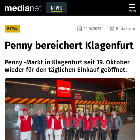
menu
NEWS
Menü
event
draw
24.10.2023
Redaktion
RETAIL
Penny bereichert Klagenfurt
Penny -Markt in Klagenfurt seit 19. Oktober
wieder für den täglichen Einkauf geöffnet.