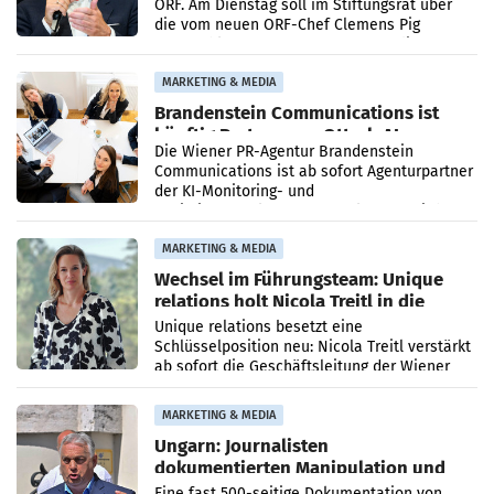
ORF. Am Dienstag soll im Stiftungsrat über
die vom neuen ORF-Chef Clemens Pig
vorgeschlagenen Besetzungen für die
Direktionen abgestimmt werden.
MARKETING & MEDIA
Brandenstein Communications ist
künftig Partner von OtterlyAI
Die Wiener PR-Agentur Brandenstein
Communications ist ab sofort Agenturpartner
der KI-Monitoring- und
Optimierungsplattform OtterlyAI. Damit baut
die Agentur ihr Leistungsportfolio
MARKETING & MEDIA
Wechsel im Führungsteam: Unique
relations holt Nicola Treitl in die
Geschäftsleitung
Unique relations besetzt eine
Schlüsselposition neu: Nicola Treitl verstärkt
ab sofort die Geschäftsleitung der Wiener
PR-Agentur an der Seite von Josef Kalina und
Anna Kalina-Mahr.
MARKETING & MEDIA
Ungarn: Journalisten
dokumentierten Manipulation und
Zensur
Eine fast 500-seitige Dokumentation von