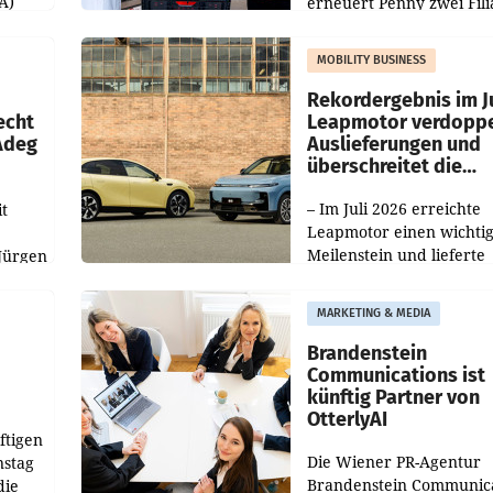
A)
erneuert Penny zwei Fili
Nieder- und Oberösterre
slauf-
Die beiden Standorte lie
MOBILITY BUSINESS
Haag sowie im rund
ilialen
Rekordergebnis im Ju
echt
Leapmotor verdoppe
 Adeg
Auslieferungen und
überschreitet die
100.000er-Marke
– Im Juli 2026 erreichte
t
Leapmotor einen wichti
Meilenstein und lieferte
Jürgen
weltweit 101.267 Fahrze
ich
aus, womit sich das Erge
MARKETING & MEDIA
gegenüber Juli 2025 meh
örde
verdoppelte (+102
walt
Brandenstein
Communications ist
künftig Partner von
OtterlyAI
ftigen
Die Wiener PR-Agentur
nstag
Brandenstein Communica
die