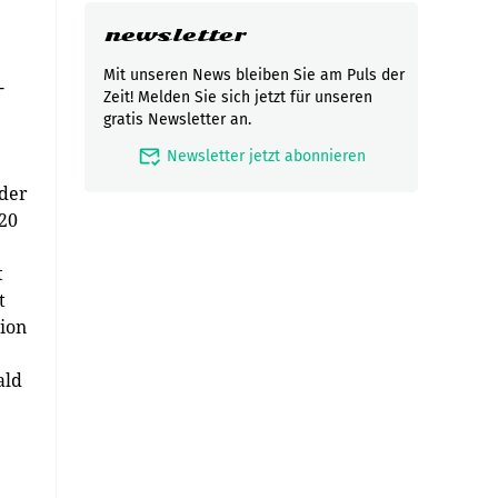
newsletter
Mit unseren News bleiben Sie am Puls der
-
Zeit! Melden Sie sich jetzt für unseren
gratis Newsletter an.
mark_email_read
Newsletter jetzt abonnieren
 der
020
t
t
tion
ald