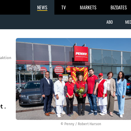
NEWS
TV
MARKETS
BIZDATES
ABO
MED
aktion
t .
© Penny / Robert Harson