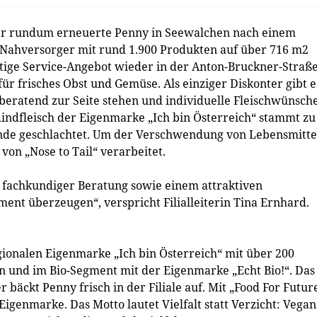
r rundum erneuerte Penny in Seewalchen nach einem
Nahversorger mit rund 1.900 Produkten auf über 716 m2
rtige Service-Angebot wieder in der Anton-Bruckner-Straß
ür frisches Obst und Gemüse. Als einziger Diskonter gibt e
beratend zur Seite stehen und individuelle Fleischwünsch
 Rindfleisch der Eigenmarke „Ich bin Österreich“ stammt zu
ande geschlachtet. Um der Verschwendung von Lebensmitte
on „Nose to Tail“ verarbeitet.
fachkundiger Beratung sowie einem attraktiven
t überzeugen“, verspricht Filialleiterin Tina Ernhard.
gionalen Eigenmarke „Ich bin Österreich“ mit über 200
on und im Bio-Segment mit der Eigenmarke „Echt Bio!“. Das
bäckt Penny frisch in der Filiale auf. Mit „Food For Futur
genmarke. Das Motto lautet Vielfalt statt Verzicht: Vega