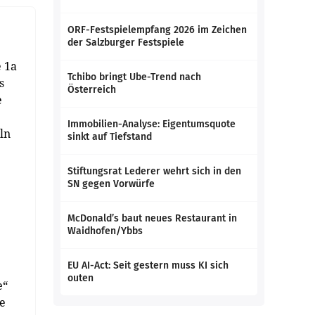
ORF-Festspielempfang 2026 im Zeichen
der Salzburger Festspiele
e 1a
Tchibo bringt Ube-Trend nach
s
Österreich
e
Immobilien-Analyse: Eigentumsquote
ln
sinkt auf Tiefstand
Stiftungsrat Lederer wehrt sich in den
SN gegen Vorwürfe
McDonald’s baut neues Restaurant in
Waidhofen/Ybbs
EU AI-Act: Seit gestern muss KI sich
outen
e“
ne