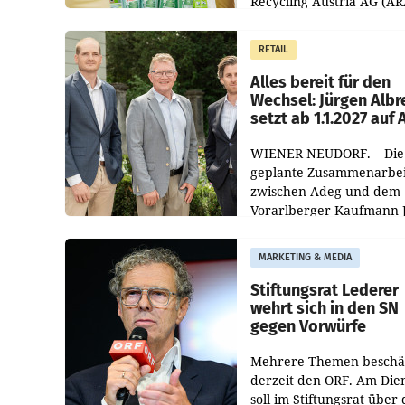
Recycling Austria AG (AR
und der Handelskonzern
Müller die Initiative „Krei
RETAIL
Helden“ in allen
österreichischen Müller-F
Alles bereit für den
Wechsel: Jürgen Albr
setzt ab 1.1.2027 auf
WIENER NEUDORF. – Die
geplante Zusammenarbei
zwischen Adeg und dem
Vorarlberger Kaufmann 
Albrecht ist kartellrechtl
freigegeben: Die
MARKETING & MEDIA
Bundeswettbewerbsbeh
und der Bundeskartellan
Stiftungsrat Lederer
wehrt sich in den SN
gegen Vorwürfe
Mehrere Themen beschä
derzeit den ORF. Am Die
soll im Stiftungsrat über 