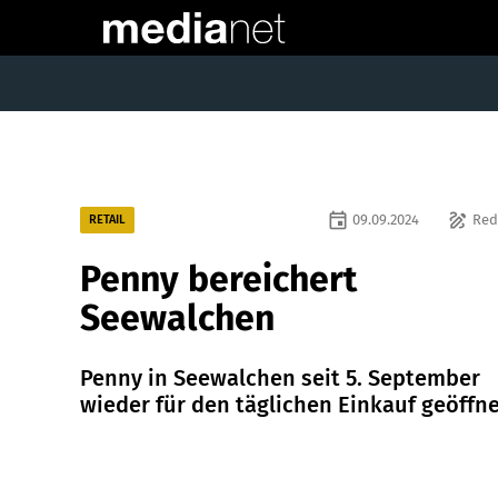
event
draw
09.09.2024
Red
RETAIL
Penny bereichert
Seewalchen
Penny in Seewalchen seit 5. September
wieder für den täglichen Einkauf geöffne