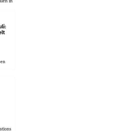
alen in
ich.
gen in
li:
lt
gen
uge
bnis
r als
tions