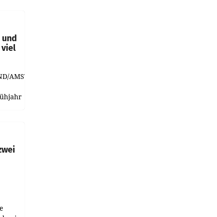
t und
viel
ND/AMSTERDAM.
rühjahr
h
zwei
e