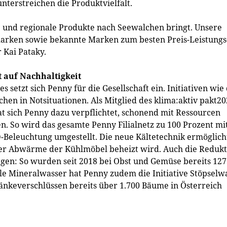
nterstreichen die Produktvielfalt.
e und regionale Produkte nach Seewalchen bringt. Unsere
arken sowie bekannte Marken zum besten Preis-Leistungs
 Kai Pataky.
t auf Nachhaltigkeit
 setzt sich Penny für die Gesellschaft ein. Initiativen wie
hen in Notsituationen. Als Mitglied des klima:aktiv pakt2
t sich Penny dazu verpflichtet, schonend mit Ressourcen
 So wird das gesamte Penny Filialnetz zu 100 Prozent mi
D-Beleuchtung umgestellt. Die neue Kältetechnik ermöglich
ls der Abwärme der Kühlmöbel beheizt wird. Auch die Reduk
egen: So wurden seit 2018 bei Obst und Gemüse bereits 127
e Mineralwasser hat Penny zudem die Initiative Stöpselw
nkeverschlüssen bereits über 1.700 Bäume in Österreich