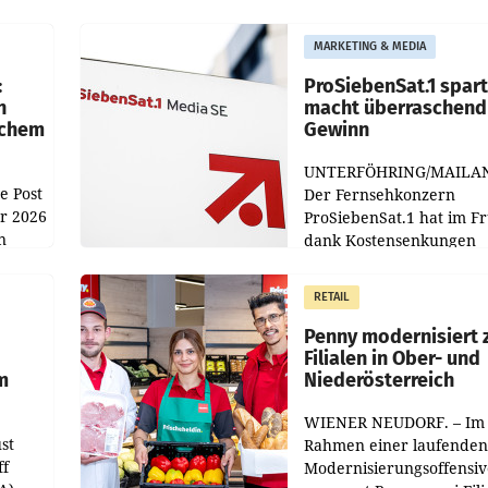
MARKETING & MEDIA
:
ProSiebenSat.1 spar
n
macht überraschend 
achem
Gewinn
UNTERFÖHRING/MAILA
e Post
Der Fernsehkonzern
hr 2026
ProSiebenSat.1 hat im F
n
dank Kostensenkungen
operativ wieder Gewinn
m Plus
gemacht und die
RETAIL
er
Markterwartung deutlic
übertroffen.
Penny modernisiert 
Filialen in Ober- und
m
Niederösterreich
WIENER NEUDORF. – Im
st
Rahmen einer laufenden
ff
Modernisierungsoffensiv