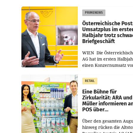
PRIMENEWS
Österreichische Post
Umsatzplus im erste
Halbjahr trotz schw
Briefgeschäft
WIEN Die Österreichisch
AG hat im ersten Halbja
einen Konzernumsatz vo
1.544,0 Mio. EUR
erwirtschaftet, was eine
RETAIL
von 3,8 Prozent gegenüb
dem Vergleichszeitraum
Eine Bühne für
Zirkularität: ARA und
Müller informieren a
POS über
Kreislauffähigkeit
Über den gesamten Augu
hinweg rücken die Altsto