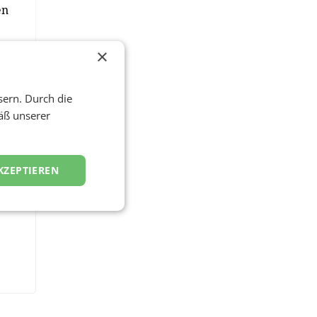
en
×
sern. Durch die
äß unserer
KZEPTIEREN