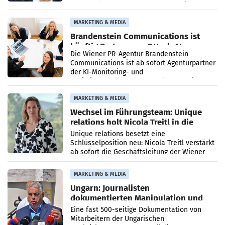
vorgeschlagenen Besetzungen für die
Direktionen abgestimmt werden.
MARKETING & MEDIA
Brandenstein Communications ist
künftig Partner von OtterlyAI
Die Wiener PR-Agentur Brandenstein
Communications ist ab sofort Agenturpartner
der KI-Monitoring- und
Optimierungsplattform OtterlyAI. Damit baut
die Agentur ihr Leistungsportfolio
MARKETING & MEDIA
Wechsel im Führungsteam: Unique
relations holt Nicola Treitl in die
Geschäftsleitung
Unique relations besetzt eine
Schlüsselposition neu: Nicola Treitl verstärkt
ab sofort die Geschäftsleitung der Wiener
PR-Agentur an der Seite von Josef Kalina und
Anna Kalina-Mahr.
MARKETING & MEDIA
Ungarn: Journalisten
dokumentierten Manipulation und
Zensur
Eine fast 500-seitige Dokumentation von
Mitarbeitern der Ungarischen