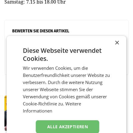
Samstag: 7.15 bis 18.00 Uhr
BEWERTEN SIE DIESEN ARTIKEL
×
Diese Webseite verwendet
Cookies.
Facebook
Twitter
Messenger
WhatsApp
LinkedIn
XING
Teilen
Wir verwenden Cookies, um die
Benutzerfreundlichkeit unserer Website zu
verbessern. Durch die weitere Nutzung
unserer Webseite stimmen Sie der
Verwendung von Cookies gemäß unserer
PRIMENEWS
Cookie-Richtlinie zu.
Weitere
Österreichische Post: Umsatzplus im
Informationen
ersten Halbjahr trotz schwachem
Briefgeschäft
WIEN Die Österreichische Post AG hat im
ersten Halbjahr 2026 einen Konzernumsatz
ALLE AKZEPTIEREN
von 1.544,0 Mio. EUR erwirtschaftet, was