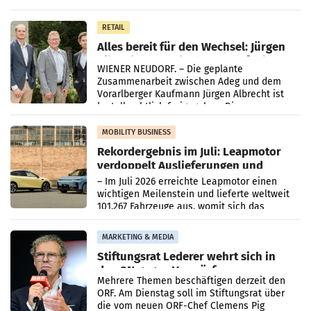
Oberösterreich. Die beiden Standorte liegen
in Haag sowie im rund
RETAIL
Alles bereit für den Wechsel: Jürgen
Albrecht setzt ab 1.1.2027 auf Adeg
WIENER NEUDORF. – Die geplante
Zusammenarbeit zwischen Adeg und dem
Vorarlberger Kaufmann Jürgen Albrecht ist
kartellrechtlich freigegeben: Die
Bundeswettbewerbsbehörde und der
Bundeskartellanwalt
MOBILITY BUSINESS
Rekordergebnis im Juli: Leapmotor
verdoppelt Auslieferungen und
überschreitet die 100.000er-Marke
– Im Juli 2026 erreichte Leapmotor einen
wichtigen Meilenstein und lieferte weltweit
101.267 Fahrzeuge aus, womit sich das
Ergebnis gegenüber Juli 2025 mehr als
verdoppelte (+102
MARKETING & MEDIA
Stiftungsrat Lederer wehrt sich in
den SN gegen Vorwürfe
Mehrere Themen beschäftigen derzeit den
ORF. Am Dienstag soll im Stiftungsrat über
die vom neuen ORF-Chef Clemens Pig