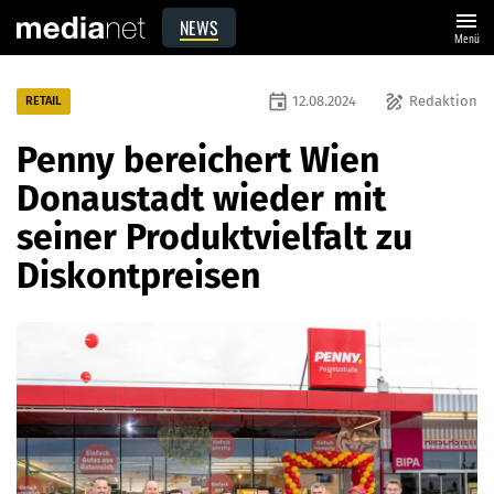
menu
NEWS
Menü
event
draw
12.08.2024
Redaktion
RETAIL
Penny bereichert Wien
Donaustadt wieder mit
seiner Produktvielfalt zu
Diskontpreisen