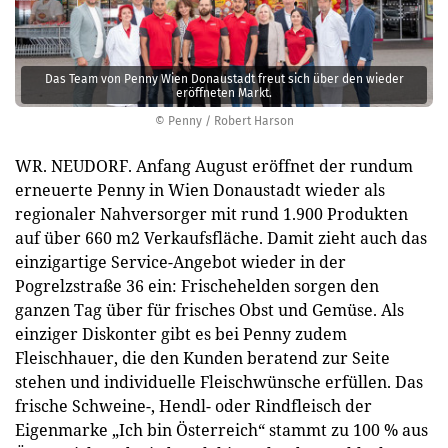
Das Team von Penny Wien Donaustadt freut sich über den wieder
eröffneten Markt.
© Penny / Robert Harson
WR. NEUDORF. Anfang August eröffnet der rundum
erneuerte Penny in Wien Donaustadt wieder als
regionaler Nahversorger mit rund 1.900 Produkten
auf über 660 m2 Verkaufsfläche. Damit zieht auch das
einzigartige Service-Angebot wieder in der
Pogrelzstraße 36 ein: Frischehelden sorgen den
ganzen Tag über für frisches Obst und Gemüse. Als
einziger Diskonter gibt es bei Penny zudem
Fleischhauer, die den Kunden beratend zur Seite
stehen und individuelle Fleischwünsche erfüllen. Das
frische Schweine-, Hendl- oder Rindfleisch der
Eigenmarke „Ich bin Österreich“ stammt zu 100 % aus