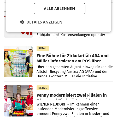
einem Plus von 3,8 Prozent gegenüber dem
Vergleichszeitraum
ALLE ABLEHNEN
MARKETING & MEDIA
ProSiebenSat.1 spart und macht
überraschend viel Gewinn
DETAILS ANZEIGEN
UNTERFÖHRING/MAILAND/AMSTERDAM. Der
Fernsehkonzern ProSiebenSat.1 hat im
Frühjahr dank Kostensenkungen operativ
wieder Gewinn gemacht und die
Markterwartung deutlich übertroffen.
RETAIL
Eine Bühne für Zirkularität: ARA und
Müller informieren am POS über
Kreislauffähigkeit
Über den gesamten August hinweg rücken die
Altstoff Recycling Austria AG (ARA) und der
Handelskonzern Müller die Initiative
„Kreislauf-Helden“ in allen österreichischen
Müller-Filialen
RETAIL
Penny modernisiert zwei Filialen in
Ober- und Niederösterreich
WIENER NEUDORF. – Im Rahmen einer
laufenden Modernisierungsoffensive
erneuert Penny zwei Filialen in Nieder- und