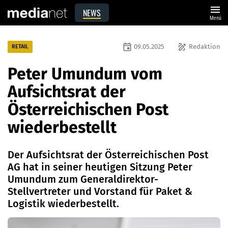
menu
NEWS
Menü
event
draw
09.05.2025
Redaktion
RETAIL
Peter Umundum vom
Aufsichtsrat der
Österreichischen Post
wiederbestellt
Der Aufsichtsrat der Österreichischen Post
AG hat in seiner heutigen Sitzung Peter
Umundum zum Generaldirektor-
Stellvertreter und Vorstand für Paket &
Logistik wiederbestellt.