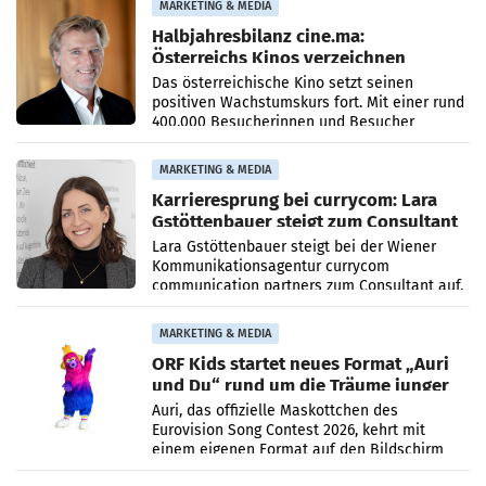
MARKETING & MEDIA
Halbjahresbilanz cine.ma:
Österreichs Kinos verzeichnen
400.000 Besucher mehr
Das österreichische Kino setzt seinen
positiven Wachstumskurs fort. Mit einer rund
400.000 Besucherinnen und Besucher
höheren Nettoreichweite im ersten Halbjahr
2026 gegenüber dem
MARKETING & MEDIA
Karrieresprung bei currycom: Lara
Gstöttenbauer steigt zum Consultant
auf
Lara Gstöttenbauer steigt bei der Wiener
Kommunikationsagentur currycom
communication partners zum Consultant auf.
Die 27-jährige Beraterin betreut Kundinnen
und Kunden in den Bereichen
MARKETING & MEDIA
ORF Kids startet neues Format „Auri
und Du“ rund um die Träume junger
Menschen
Auri, das offizielle Maskottchen des
Eurovision Song Contest 2026, kehrt mit
einem eigenen Format auf den Bildschirm
zurück. In der neuen Sendung „Auri und Du“