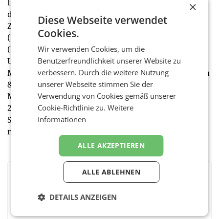
In seiner Funktion fungiert er auch als Bindeglied in
×
die Logistikbranche mit strategischen Funktionen im
Diese Webseite verwendet
ZVL (Zentralverband Spedition & Logistik), VNL
Cookies.
(Verein Netzwerk Logistik) und BVL
(Bundesvereinigung Logistik Österreich). Peter
Wir verwenden Cookies, um die
Umundum ist zudem in der Industriellenvereinigung
Benutzerfreundlichkeit unserer Website zu
Mitglied der Ausschüsse für Infrastruktur und Europa
verbessern. Durch die weitere Nutzung
& Internationale Märkte sowie der Fokusgruppe
unserer Webseite stimmen Sie der
Mittel- & osteuropäische Länder (MOEL). Im März
Verwendung von Cookies gemäß unserer
2025 wurde er zum Aufsichtsratsvorsitzenden der
Cookie-Richtlinie zu.
Weitere
Steiermärkischen Krankenanstaltengesellschaft
Informationen
m.b.H. (KAGes) gewählt.
ALLE AKZEPTIEREN
ALLE ABLEHNEN
BEWERTEN SIE DIESEN ARTIKEL
DETAILS ANZEIGEN