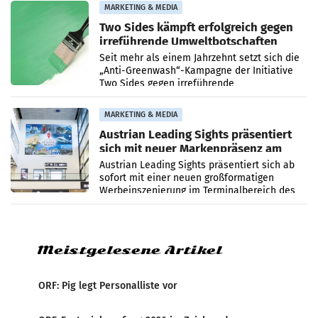
bei ORF Kids steht
MARKETING & MEDIA
Two Sides kämpft erfolgreich gegen
irreführende Umweltbotschaften
beim Papiereinsatz
Seit mehr als einem Jahrzehnt setzt sich die
„Anti-Greenwash“-Kampagne der Initiative
Two Sides gegen irreführende
Umweltaussagen bei Papierkommunikation
und papierbasierten Verpackungen
MARKETING & MEDIA
Austrian Leading Sights präsentiert
sich mit neuer Markenpräsenz am
Flughafen Wien
Austrian Leading Sights präsentiert sich ab
sofort mit einer neuen großformatigen
Werbeinszenierung im Terminalbereich des
Flughafen Wien. Die Präsenz befindet sich im
Verbindungsbereich
Meistgelesene Artikel
ORF: Pig legt Personalliste vor