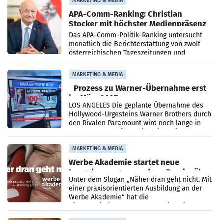
MARKETING & MEDIA
APA-Comm-Ranking: Christian
Stocker mit höchster Medienpräsenz
im Juli
Das APA-Comm-Politik-Ranking untersucht
monatlich die Berichterstattung von zwölf
österreichischen Tageszeitungen und
analysiert, welche Politikerinnen und
Politiker Österreichs die
MARKETING & MEDIA
Prozess zu Warner-Übernahme erst
im März 2027
LOS ANGELES Die geplante Übernahme des
Hollywood-Urgesteins Warner Brothers durch
den Rivalen Paramount wird noch lange in
der Schwebe bleiben. Eine Richterin setzte
den Prozess zu
MARKETING & MEDIA
Werbe Akademie startet neue
Imagekampagne rund um Praxisnähe
Unter dem Slogan „Näher dran geht nicht. Mit
einer praxisorientierten Ausbildung an der
Werbe Akademie“ hat die
Bildungseinrichtung des WIFI Wien eine neue
Imagekampagne gestartet.