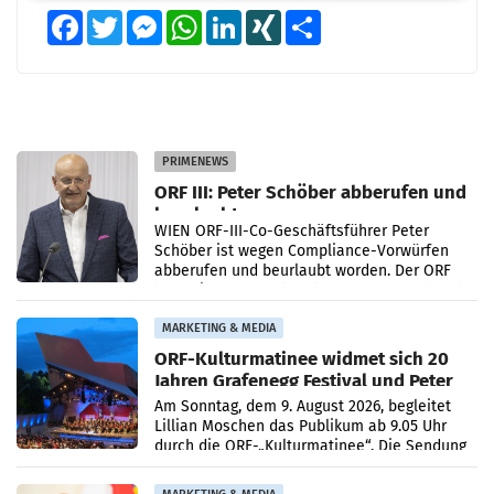
Facebook
Twitter
Messenger
WhatsApp
LinkedIn
XING
Teilen
PRIMENEWS
ORF III: Peter Schöber abberufen und
beurlaubt
WIEN ORF-III-Co-Geschäftsführer Peter
Schöber ist wegen Compliance-Vorwürfen
abberufen und beurlaubt worden. Der ORF
bestätigte gegenüber der APA entsprechende
Medienberichte.
MARKETING & MEDIA
ORF-Kulturmatinee widmet sich 20
Jahren Grafenegg Festival und Peter
Simonischek
Am Sonntag, dem 9. August 2026, begleitet
Lillian Moschen das Publikum ab 9.05 Uhr
durch die ORF-„Kulturmatinee“. Die Sendung
startet mit der Dokumentation „20 Jahre
Grafenegg