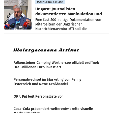
MARKETING & MEDIA
Ungarn: Journalisten
dokumentierten Manipulation und
Zensur
Eine fast 500-seitige Dokumentation von
Mitarbeitern der Ungarischen
Nachrichtenagentur MTI soll die
systematische Nachrichten-Manipulation und
Zensur bei der Agentur während der Zeit
Meistgelesene Artikel
Falkensteiner Camping Wörthersee offiziell eröffnet:
Drei Millionen Euro investiert
Personalwechsel im Marketing von Penny
Österreich und Rewe Großhandel
ORF: Pig legt Personalliste vor
Coca-Cola präsentiert weiterentwickelte visuelle