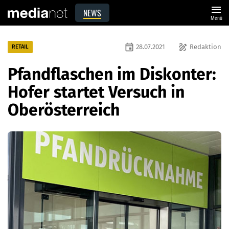
menu
NEWS
Menü
event
draw
28.07.2021
Redaktion
RETAIL
Pfandflaschen im Diskonter:
Hofer startet Versuch in
Oberösterreich