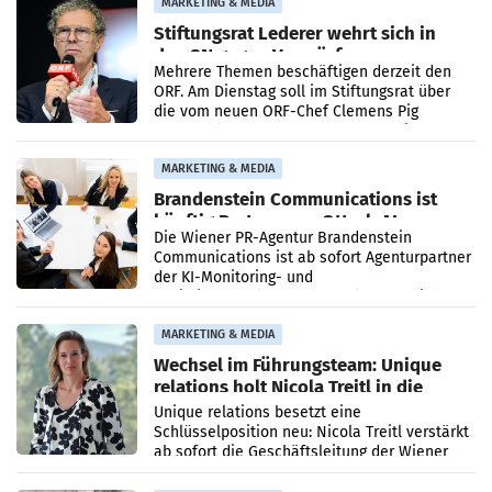
MARKETING & MEDIA
Stiftungsrat Lederer wehrt sich in
den SN gegen Vorwürfe
Mehrere Themen beschäftigen derzeit den
ORF. Am Dienstag soll im Stiftungsrat über
die vom neuen ORF-Chef Clemens Pig
vorgeschlagenen Besetzungen für die
Direktionen abgestimmt werden.
MARKETING & MEDIA
Brandenstein Communications ist
künftig Partner von OtterlyAI
Die Wiener PR-Agentur Brandenstein
Communications ist ab sofort Agenturpartner
der KI-Monitoring- und
Optimierungsplattform OtterlyAI. Damit baut
die Agentur ihr Leistungsportfolio
MARKETING & MEDIA
Wechsel im Führungsteam: Unique
relations holt Nicola Treitl in die
Geschäftsleitung
Unique relations besetzt eine
Schlüsselposition neu: Nicola Treitl verstärkt
ab sofort die Geschäftsleitung der Wiener
PR-Agentur an der Seite von Josef Kalina und
Anna Kalina-Mahr.