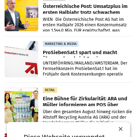
Österreichische Post: Umsatzplus im
ersten Halbjahr trotz schwachem
Briefgeschäft
WIEN Die Österreichische Post AG hat im
ersten Halbjahr 2026 einen Konzernumsatz
von 1.544,0 Mio. EUR erwirtschaftet, was
einem Plus von 3,8 Prozent gegenüber dem
Vergleichszeitraum
MARKETING & MEDIA
ProSiebenSat.1 spart und macht
überraschend viel Gewinn
UNTERFÖHRING/MAILAND/AMSTERDAM. Der
Fernsehkonzern ProSiebenSat.1 hat im
Frühjahr dank Kostensenkungen operativ
wieder Gewinn gemacht und die
Markterwartung deutlich übertroffen.
RETAIL
Eine Bühne für Zirkularität: ARA und
Müller informieren am POS über
Kreislauffähigkeit
Über den gesamten August hinweg rücken die
Altstoff Recycling Austria AG (ARA) und der
Handelskonzern Müller die Initiative
×
„Kreislauf-Helden“ in allen österreichischen
Müller-Filialen
RETAIL