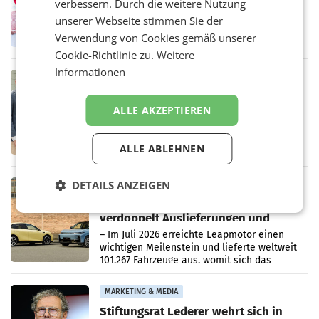
Ober- und Niederösterreich
verbessern. Durch die weitere Nutzung
WIENER NEUDORF. – Im Rahmen einer
unserer Webseite stimmen Sie der
laufenden Modernisierungsoffensive
Verwendung von Cookies gemäß unserer
erneuert Penny zwei Filialen in Nieder- und
Oberösterreich. Die beiden Standorte liegen
Cookie-Richtlinie zu.
Weitere
in Haag sowie im rund
Informationen
RETAIL
Alles bereit für den Wechsel: Jürgen
ALLE AKZEPTIEREN
Albrecht setzt ab 1.1.2027 auf Adeg
WIENER NEUDORF. – Die geplante
Zusammenarbeit zwischen Adeg und dem
Vorarlberger Kaufmann Jürgen Albrecht ist
ALLE ABLEHNEN
kartellrechtlich freigegeben: Die
Bundeswettbewerbsbehörde und der
Bundeskartellanwalt
DETAILS ANZEIGEN
MOBILITY BUSINESS
Rekordergebnis im Juli: Leapmotor
verdoppelt Auslieferungen und
überschreitet die 100.000er-Marke
– Im Juli 2026 erreichte Leapmotor einen
wichtigen Meilenstein und lieferte weltweit
101.267 Fahrzeuge aus, womit sich das
Ergebnis gegenüber Juli 2025 mehr als
verdoppelte (+102
MARKETING & MEDIA
Stiftungsrat Lederer wehrt sich in