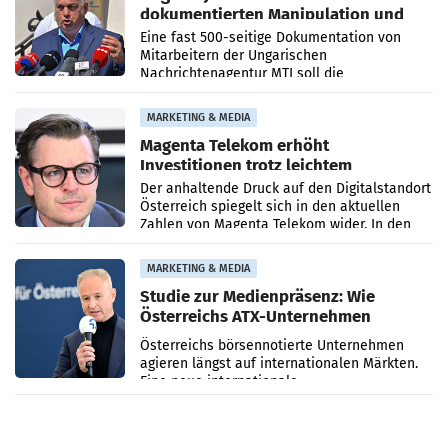
dokumentierten Manipulation und
Zensur
Eine fast 500-seitige Dokumentation von
Mitarbeitern der Ungarischen
Nachrichtenagentur MTI soll die
systematische Nachrichten-Manipulation und
Zensur bei der Agentur während der Zeit
MARKETING & MEDIA
Magenta Telekom erhöht
Investitionen trotz leichtem
Umsatzrückgang
Der anhaltende Druck auf den Digitalstandort
Österreich spiegelt sich in den aktuellen
Zahlen von Magenta Telekom wider. In den
ersten sechs Monaten des laufenden Jahres
verzeichnete
MARKETING & MEDIA
Studie zur Medienpräsenz: Wie
Österreichs ATX-Unternehmen
international wahrgenommen
Österreichs börsennotierte Unternehmen
werden
agieren längst auf internationalen Märkten.
Eine neue internationale
Medienresonanzanalyse untersucht die
weltweite Berichterstattung über