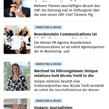
den SN gegen Vorwürfe
Mehrere Themen beschäftigen derzeit den
ORF. Am Dienstag soll im Stiftungsrat über
die vom neuen ORF-Chef Clemens Pig
vorgeschlagenen Besetzungen für die
Direktionen abgestimmt werden.
MARKETING & MEDIA
Brandenstein Communications ist
künftig Partner von OtterlyAI
Die Wiener PR-Agentur Brandenstein
Communications ist ab sofort Agenturpartner
der KI-Monitoring- und
Optimierungsplattform OtterlyAI. Damit baut
die Agentur ihr Leistungsportfolio
MARKETING & MEDIA
Wechsel im Führungsteam: Unique
relations holt Nicola Treitl in die
Geschäftsleitung
Unique relations besetzt eine
Schlüsselposition neu: Nicola Treitl verstärkt
ab sofort die Geschäftsleitung der Wiener
PR-Agentur an der Seite von Josef Kalina und
Anna Kalina-Mahr.
MARKETING & MEDIA
Ungarn: Journalisten