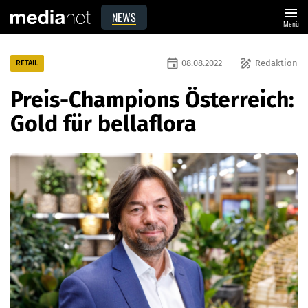
menu
NEWS
Menü
event
draw
08.08.2022
Redaktion
RETAIL
Preis-Champions Österreich:
Gold für bellaflora