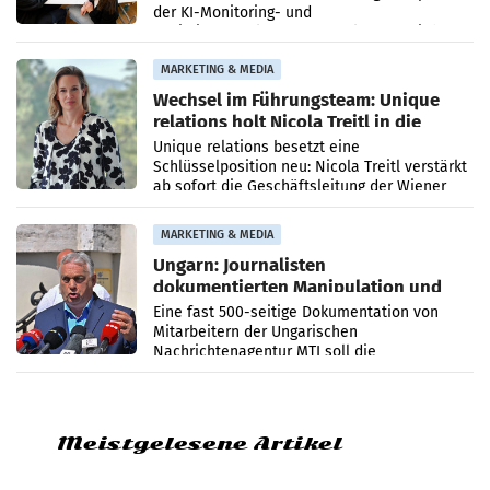
der KI-Monitoring- und
Optimierungsplattform OtterlyAI. Damit baut
die Agentur ihr Leistungsportfolio
MARKETING & MEDIA
Wechsel im Führungsteam: Unique
relations holt Nicola Treitl in die
Geschäftsleitung
Unique relations besetzt eine
Schlüsselposition neu: Nicola Treitl verstärkt
ab sofort die Geschäftsleitung der Wiener
PR-Agentur an der Seite von Josef Kalina und
Anna Kalina-Mahr.
MARKETING & MEDIA
Ungarn: Journalisten
dokumentierten Manipulation und
Zensur
Eine fast 500-seitige Dokumentation von
Mitarbeitern der Ungarischen
Nachrichtenagentur MTI soll die
systematische Nachrichten-Manipulation und
Zensur bei der Agentur während der Zeit
Meistgelesene Artikel