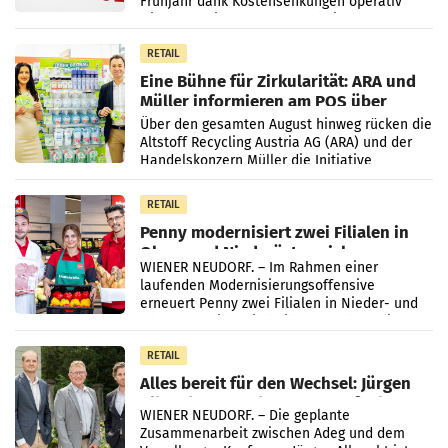
Frühjahr dank Kostensenkungen operativ
wieder Gewinn gemacht und die
Markterwartung deutlich übertroffen.
RETAIL
Eine Bühne für Zirkularität: ARA und
Müller informieren am POS über
Kreislauffähigkeit
Über den gesamten August hinweg rücken die
Altstoff Recycling Austria AG (ARA) und der
Handelskonzern Müller die Initiative
„Kreislauf-Helden“ in allen österreichischen
Müller-Filialen
RETAIL
Penny modernisiert zwei Filialen in
Ober- und Niederösterreich
WIENER NEUDORF. – Im Rahmen einer
laufenden Modernisierungsoffensive
erneuert Penny zwei Filialen in Nieder- und
Oberösterreich. Die beiden Standorte liegen
in Haag sowie im rund
RETAIL
Alles bereit für den Wechsel: Jürgen
Albrecht setzt ab 1.1.2027 auf Adeg
WIENER NEUDORF. – Die geplante
Zusammenarbeit zwischen Adeg und dem