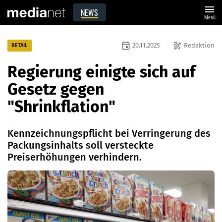
menu
NEWS
Menü
event
draw
20.11.2025
Redaktion
RETAIL
Regierung einigte sich auf
Gesetz gegen
"Shrinkflation"
Kennzeichnungspflicht bei Verringerung des
Packungsinhalts soll versteckte
Preiserhöhungen verhindern.