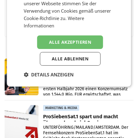
unserer Webseite stimmen Sie der
Verwendung von Cookies gemäß unserer
Cookie-Richtlinie zu.
Weitere
Facebook
Twitter
Messenger
WhatsApp
LinkedIn
XING
Teilen
Informationen
ALLE AKZEPTIEREN
ALLE ABLEHNEN
PRIMENEWS
Österreichische Post: Umsatzplus im
DETAILS ANZEIGEN
ersten Halbjahr trotz schwachem
Briefgeschäft
WIEN Die Österreichische Post AG hat im
ersten Halbjahr 2026 einen Konzernumsatz
von 1.544,0 Mio. EUR erwirtschaftet, was
einem Plus von 3,8 Prozent gegenüber dem
Vergleichszeitraum
MARKETING & MEDIA
ProSiebenSat.1 spart und macht
überraschend viel Gewinn
UNTERFÖHRING/MAILAND/AMSTERDAM. Der
Fernsehkonzern ProSiebenSat.1 hat im