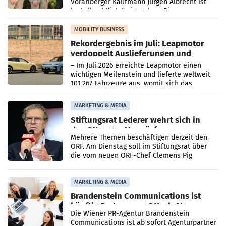
Vorarlberger Kaufmann Jürgen Albrecht ist
kartellrechtlich freigegeben: Die
Bundeswettbewerbsbehörde und der
Bundeskartellanwalt
MOBILITY BUSINESS
Rekordergebnis im Juli: Leapmotor
verdoppelt Auslieferungen und
überschreitet die 100.000er-Marke
– Im Juli 2026 erreichte Leapmotor einen
wichtigen Meilenstein und lieferte weltweit
101.267 Fahrzeuge aus, womit sich das
Ergebnis gegenüber Juli 2025 mehr als
verdoppelte (+102
MARKETING & MEDIA
Stiftungsrat Lederer wehrt sich in
den SN gegen Vorwürfe
Mehrere Themen beschäftigen derzeit den
ORF. Am Dienstag soll im Stiftungsrat über
die vom neuen ORF-Chef Clemens Pig
vorgeschlagenen Besetzungen für die
Direktionen abgestimmt werden.
MARKETING & MEDIA
Brandenstein Communications ist
künftig Partner von OtterlyAI
Die Wiener PR-Agentur Brandenstein
Communications ist ab sofort Agenturpartner