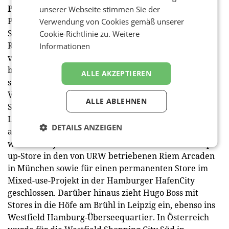
Profilstärkung im Premiumsegment
unserer Webseite stimmen Sie der
Parallel stärkt URW je nach Positionierung des
Verwendung von Cookies gemäß unserer
Standorts die Profile des Brandmixe und hat so eine
Cookie-Richtlinie zu.
Weitere
Reihe von Kooperationen mit Premiummarken
Informationen
vereinbart. So schloss das Unternehmen
beispielsweise für das Breuningerland Ludwigsburg
ALLE AKZEPTIEREN
sowie für das Westfield Hamburg-Überseequartier
Verträge mit GANT ab. Die Eröffnung des neuen
ALLE ABLEHNEN
Stores im von URW betriebenen Breuningerland
Ludwigsburg ist bereits erfolgt. Auch Lacoste schärft
DETAILS ANZEIGEN
als weitere Brand das Profil der Markenmixe. Hier
wurden im Jahr 2022 Partnerschaften für einen Pop-
up-Store in den von URW betriebenen Riem Arcaden
in München sowie für einen permanenten Store im
Mixed-use-Projekt in der Hamburger HafenCity
geschlossen. Darüber hinaus zieht Hugo Boss mit
Stores in die Höfe am Brühl in Leipzig ein, ebenso ins
Westfield Hamburg-Überseequartier. In Österreich