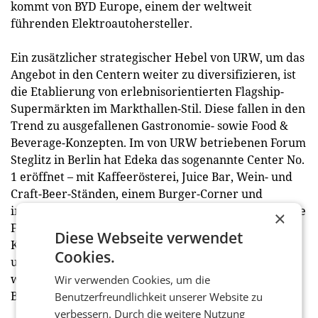
kommt von BYD Europe, einem der weltweit
führenden Elektroautohersteller.
Ein zusätzlicher strategischer Hebel von URW, um das
Angebot in den Centern weiter zu diversifizieren, ist
die Etablierung von erlebnisorientierten Flagship-
Supermärkten im Markthallen-Stil. Diese fallen in den
Trend zu ausgefallenen Gastronomie- sowie Food &
Beverage-Konzepten. Im von URW betriebenen Forum
Steglitz in Berlin hat Edeka das sogenannte Center No.
1 eröffnet – mit Kaffeerösterei, Juice Bar, Wein- und
Craft-Beer-Ständen, einem Burger-Corner und
insgesamt 100 Sitzplätzen im Gastronomiebereich. Die
×
Fläche umfasst 5.000 Quadratmeter. Ein ähnliches
Diese Webseite verwendet
Konzept wurde zudem in den Spandau Arcaden
Cookies.
umgesetzt, hier auf 6.700 Quadratmetern Mietfläche,
womit der Flagship-Markt der größte von Edeka in
Wir verwenden Cookies, um die
Berlin ist.
Benutzerfreundlichkeit unserer Website zu
verbessern. Durch die weitere Nutzung