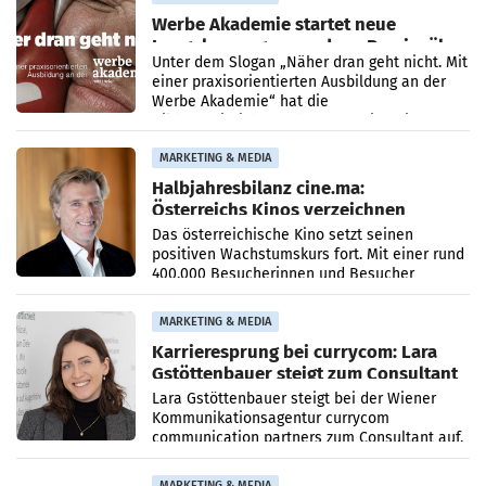
Werbe Akademie startet neue
Imagekampagne rund um Praxisnähe
Unter dem Slogan „Näher dran geht nicht. Mit
einer praxisorientierten Ausbildung an der
Werbe Akademie“ hat die
Bildungseinrichtung des WIFI Wien eine neue
Imagekampagne gestartet.
MARKETING & MEDIA
Halbjahresbilanz cine.ma:
Österreichs Kinos verzeichnen
400.000 Besucher mehr
Das österreichische Kino setzt seinen
positiven Wachstumskurs fort. Mit einer rund
400.000 Besucherinnen und Besucher
höheren Nettoreichweite im ersten Halbjahr
2026 gegenüber dem
MARKETING & MEDIA
Karrieresprung bei currycom: Lara
Gstöttenbauer steigt zum Consultant
auf
Lara Gstöttenbauer steigt bei der Wiener
Kommunikationsagentur currycom
communication partners zum Consultant auf.
Die 27-jährige Beraterin betreut Kundinnen
und Kunden in den Bereichen
MARKETING & MEDIA