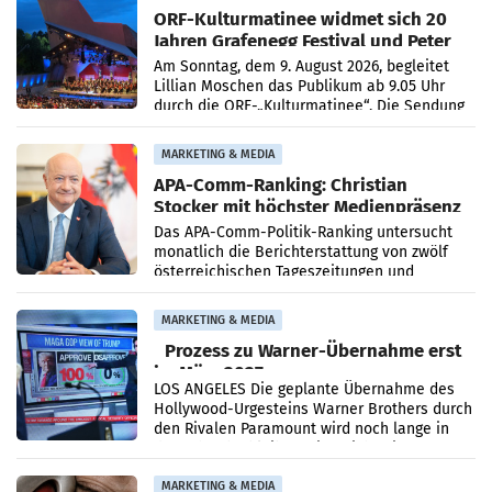
ORF-Kulturmatinee widmet sich 20
Jahren Grafenegg Festival und Peter
Simonischek
Am Sonntag, dem 9. August 2026, begleitet
Lillian Moschen das Publikum ab 9.05 Uhr
durch die ORF-„Kulturmatinee“. Die Sendung
startet mit der Dokumentation „20 Jahre
Grafenegg
MARKETING & MEDIA
APA-Comm-Ranking: Christian
Stocker mit höchster Medienpräsenz
im Juli
Das APA-Comm-Politik-Ranking untersucht
monatlich die Berichterstattung von zwölf
österreichischen Tageszeitungen und
analysiert, welche Politikerinnen und
Politiker Österreichs die
MARKETING & MEDIA
Prozess zu Warner-Übernahme erst
im März 2027
LOS ANGELES Die geplante Übernahme des
Hollywood-Urgesteins Warner Brothers durch
den Rivalen Paramount wird noch lange in
der Schwebe bleiben. Eine Richterin setzte
den Prozess zu
MARKETING & MEDIA