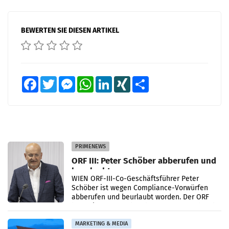
BEWERTEN SIE DIESEN ARTIKEL
Facebook
Twitter
Messenger
WhatsApp
LinkedIn
XING
Teilen
PRIMENEWS
ORF III: Peter Schöber abberufen und
beurlaubt
WIEN ORF-III-Co-Geschäftsführer Peter
Schöber ist wegen Compliance-Vorwürfen
abberufen und beurlaubt worden. Der ORF
bestätigte gegenüber der APA entsprechende
Medienberichte.
MARKETING & MEDIA