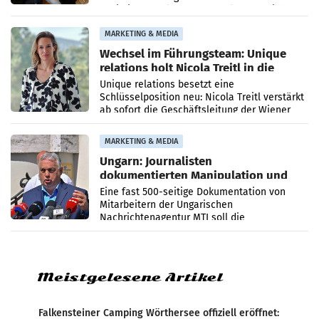
Optimierungsplattform OtterlyAI. Damit baut
die Agentur ihr Leistungsportfolio
MARKETING & MEDIA
Wechsel im Führungsteam: Unique
relations holt Nicola Treitl in die
Geschäftsleitung
Unique relations besetzt eine
Schlüsselposition neu: Nicola Treitl verstärkt
ab sofort die Geschäftsleitung der Wiener
PR-Agentur an der Seite von Josef Kalina und
Anna Kalina-Mahr.
MARKETING & MEDIA
Ungarn: Journalisten
dokumentierten Manipulation und
Zensur
Eine fast 500-seitige Dokumentation von
Mitarbeitern der Ungarischen
Nachrichtenagentur MTI soll die
systematische Nachrichten-Manipulation und
Zensur bei der Agentur während der Zeit
Meistgelesene Artikel
Falkensteiner Camping Wörthersee offiziell eröffnet: