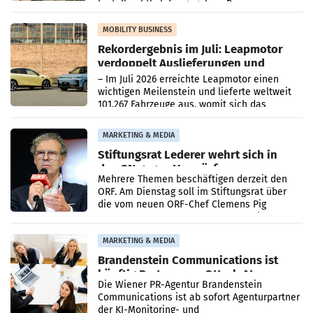
kartellrechtlich freigegeben: Die
Bundeswettbewerbsbehörde und der
Bundeskartellanwalt
MOBILITY BUSINESS
Rekordergebnis im Juli: Leapmotor
verdoppelt Auslieferungen und
überschreitet die 100.000er-Marke
– Im Juli 2026 erreichte Leapmotor einen
wichtigen Meilenstein und lieferte weltweit
101.267 Fahrzeuge aus, womit sich das
Ergebnis gegenüber Juli 2025 mehr als
verdoppelte (+102
MARKETING & MEDIA
Stiftungsrat Lederer wehrt sich in
den SN gegen Vorwürfe
Mehrere Themen beschäftigen derzeit den
ORF. Am Dienstag soll im Stiftungsrat über
die vom neuen ORF-Chef Clemens Pig
vorgeschlagenen Besetzungen für die
Direktionen abgestimmt werden.
MARKETING & MEDIA
Brandenstein Communications ist
künftig Partner von OtterlyAI
Die Wiener PR-Agentur Brandenstein
Communications ist ab sofort Agenturpartner
der KI-Monitoring- und