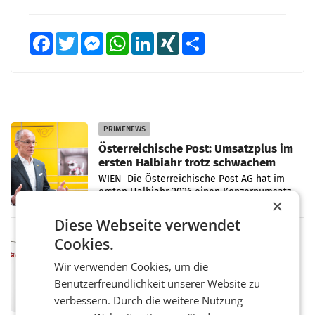
Facebook
Twitter
Messenger
WhatsApp
LinkedIn
XING
Teilen
PRIMENEWS
Österreichische Post: Umsatzplus im
ersten Halbjahr trotz schwachem
Briefgeschäft
WIEN Die Österreichische Post AG hat im
ersten Halbjahr 2026 einen Konzernumsatz
×
von 1.544,0 Mio. EUR erwirtschaftet, was
einem Plus von 3,8 Prozent gegenüber dem
Diese Webseite verwendet
Vergleichszeitraum
MARKETING & MEDIA
Cookies.
ProSiebenSat.1 spart und macht
Wir verwenden Cookies, um die
überraschend viel Gewinn
UNTERFÖHRING/MAILAND/AMSTERDAM. Der
Benutzerfreundlichkeit unserer Website zu
Fernsehkonzern ProSiebenSat.1 hat im
verbessern. Durch die weitere Nutzung
Frühjahr dank Kostensenkungen operativ