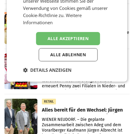
unserer Webseite stimmen Sie der
wieder Gewinn gemacht und die
Markterwartung deutlich übertroffen.
Verwendung von Cookies gemäß unserer
RETAIL
Cookie-Richtlinie zu.
Weitere
Eine Bühne für Zirkularität: ARA und
Informationen
Müller informieren am POS über
Kreislauffähigkeit
Über den gesamten August hinweg rücken die
Altstoff Recycling Austria AG (ARA) und der
ALLE AKZEPTIEREN
Handelskonzern Müller die Initiative
„Kreislauf-Helden“ in allen österreichischen
Müller-Filialen
ALLE ABLEHNEN
RETAIL
Penny modernisiert zwei Filialen in
DETAILS ANZEIGEN
Ober- und Niederösterreich
WIENER NEUDORF. – Im Rahmen einer
laufenden Modernisierungsoffensive
erneuert Penny zwei Filialen in Nieder- und
Oberösterreich. Die beiden Standorte liegen
in Haag sowie im rund
RETAIL
Alles bereit für den Wechsel: Jürgen
Albrecht setzt ab 1.1.2027 auf Adeg
WIENER NEUDORF. – Die geplante
Zusammenarbeit zwischen Adeg und dem
Vorarlberger Kaufmann Jürgen Albrecht ist