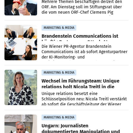
Mehrere Themen beschäftigen derzeit den
ORF. Am Dienstag soll im Stiftungsrat über
die vom neuen ORF-Chef Clemens Pig
vorgeschlagenen Besetzungen für die
Direktionen abgestimmt werden.
MARKETING & MEDIA
Brandenstein Communications ist
künftig Partner von OtterlyAI
Die Wiener PR-Agentur Brandenstein
Communications ist ab sofort Agenturpartner
der KI-Monitoring- und
Optimierungsplattform OtterlyAI. Damit baut
die Agentur ihr Leistungsportfolio
MARKETING & MEDIA
Wechsel im Führungsteam: Unique
relations holt Nicola Treitl in die
Geschäftsleitung
Unique relations besetzt eine
Schlüsselposition neu: Nicola Treitl verstärkt
ab sofort die Geschäftsleitung der Wiener
PR-Agentur an der Seite von Josef Kalina und
Anna Kalina-Mahr.
MARKETING & MEDIA
Ungarn: Journalisten
dokumentierten Manipulation und