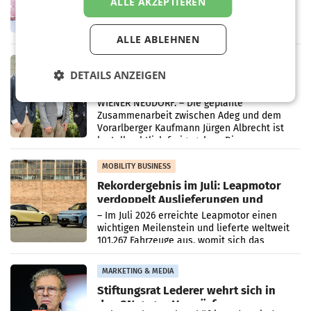
WIENER NEUDORF. – Im Rahmen einer
ALLE AKZEPTIEREN
laufenden Modernisierungsoffensive
erneuert Penny zwei Filialen in Nieder- und
Oberösterreich. Die beiden Standorte liegen
ALLE ABLEHNEN
in Haag sowie im rund
RETAIL
DETAILS ANZEIGEN
Alles bereit für den Wechsel: Jürgen
Albrecht setzt ab 1.1.2027 auf Adeg
WIENER NEUDORF. – Die geplante
Zusammenarbeit zwischen Adeg und dem
Vorarlberger Kaufmann Jürgen Albrecht ist
kartellrechtlich freigegeben: Die
Bundeswettbewerbsbehörde und der
Bundeskartellanwalt
MOBILITY BUSINESS
Rekordergebnis im Juli: Leapmotor
verdoppelt Auslieferungen und
überschreitet die 100.000er-Marke
– Im Juli 2026 erreichte Leapmotor einen
wichtigen Meilenstein und lieferte weltweit
101.267 Fahrzeuge aus, womit sich das
Ergebnis gegenüber Juli 2025 mehr als
verdoppelte (+102
MARKETING & MEDIA
Stiftungsrat Lederer wehrt sich in
den SN gegen Vorwürfe