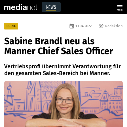
menu
NEWS
Menü
event
draw
13.04.2022
Redaktion
RETAIL
Sabine Brandl neu als
Manner Chief Sales Officer
Vertriebsprofi übernimmt Verantwortung für
den gesamten Sales-Bereich bei Manner.