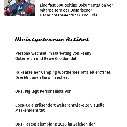
Zensur
Eine fast 500-seitige Dokumentation von
Mitarbeitern der Ungarischen
Nachrichtenagentur MTI soll die
systematische Nachrichten-Manipulation und
Zensur bei der Agentur während der Zeit
Meistgelesene Artikel
Personalwechsel im Marketing von Penny
Österreich und Rewe Großhandel
Falkensteiner Camping Wörthersee offiziell eröffnet:
Drei Millionen Euro investiert
ORF: Pig legt Personalliste vor
Coca-Cola präsentiert weiterentwickelte visuelle
Markenidentität
ORF-Festspielempfang 2026 im Zeichen der