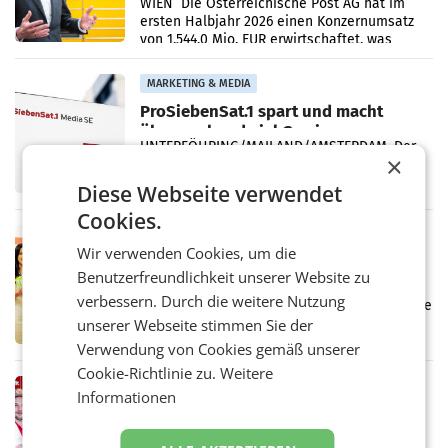
Briefgeschäft
WIEN Die Österreichische Post AG hat im
ersten Halbjahr 2026 einen Konzernumsatz
von 1.544,0 Mio. EUR erwirtschaftet, was
einem Plus von 3,8 Prozent gegenüber dem
Vergleichszeitraum
MARKETING & MEDIA
ProSiebenSat.1 spart und macht
überraschend viel Gewinn
UNTERFÖHRING/MAILAND/AMSTERDAM. Der
×
Fernsehkonzern ProSiebenSat.1 hat im
Frühjahr dank Kostensenkungen operativ
Diese Webseite verwendet
wieder Gewinn gemacht und die
Cookies.
Markterwartung deutlich übertroffen.
RETAIL
Wir verwenden Cookies, um die
Eine Bühne für Zirkularität: ARA und
Benutzerfreundlichkeit unserer Website zu
Müller informieren am POS über
verbessern. Durch die weitere Nutzung
Kreislauffähigkeit
Über den gesamten August hinweg rücken die
Altstoff Recycling Austria AG (ARA) und der
unserer Webseite stimmen Sie der
Handelskonzern Müller die Initiative
Verwendung von Cookies gemäß unserer
„Kreislauf-Helden“ in allen österreichischen
Cookie-Richtlinie zu.
Weitere
Müller-Filialen
RETAIL
Informationen
Penny modernisiert zwei Filialen in
Ober- und Niederösterreich