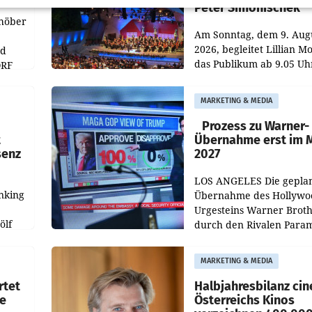
Peter Simonischek
chöber
Am Sonntag, dem 9. Aug
2026, begleitet Lillian M
nd
das Publikum ab 9.05 Uh
ORF
durch die ORF-
r APA
„Kulturmatinee“. Die Se
MARKETING & MEDIA
startet mit der Dokumen
„20 Jahre Grafenegg
Prozess zu Warner-
t
Übernahme erst im 
senz
2027
LOS ANGELES Die gepla
nking
Übernahme des Hollywo
Urgesteins Warner Broth
ölf
durch den Rivalen Para
wird noch lange in der
siert,
Schwebe bleiben. Eine
MARKETING & MEDIA
d
Richterin setzte den Proz
rtet
Halbjahresbilanz cin
e
Österreichs Kinos