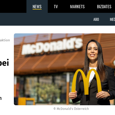
NEWS
TV
MARKETS
BIZDATES
ABO
MED
aktion
bei
n
© McDonald's Österreich