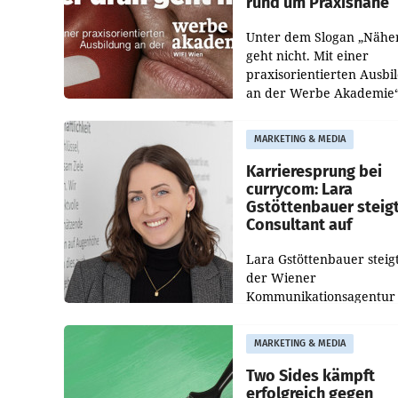
rund um Praxisnähe
Unter dem Slogan „Nähe
geht nicht. Mit einer
praxisorientierten Ausbi
an der Werbe Akademie“
die Bildungseinrichtung 
WIFI Wien eine neue
MARKETING & MEDIA
Imagekampagne gestarte
Karrieresprung bei
currycom: Lara
Gstöttenbauer steig
Consultant auf
Lara Gstöttenbauer steigt
der Wiener
Kommunikationsagentur
currycom communicatio
partners zum Consultant 
MARKETING & MEDIA
Die 27-jährige Beraterin
betreut Kundinnen und
Two Sides kämpft
Kunden in den Bereiche
erfolgreich gegen