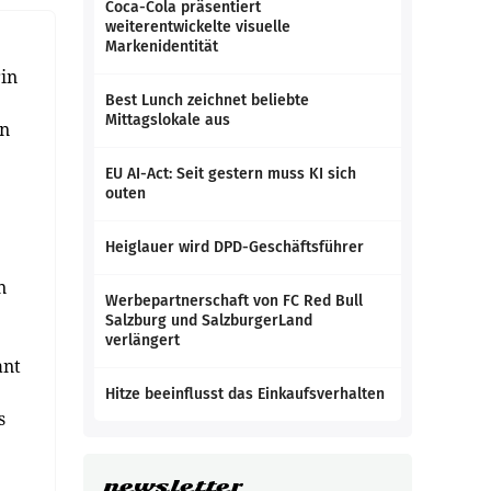
Coca-Cola präsentiert
weiterentwickelte visuelle
Markenidentität
rin
Best Lunch zeichnet beliebte
Mittagslokale aus
in
EU AI-Act: Seit gestern muss KI sich
outen
Heiglauer wird DPD-Geschäftsführer
n
Werbepartnerschaft von FC Red Bull
Salzburg und SalzburgerLand
verlängert
ant
Hitze beeinflusst das Einkaufsverhalten
s
newsletter