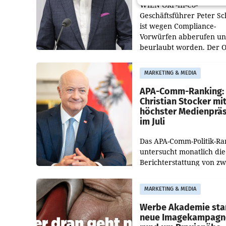
WIEN ORF-III-Co-
Geschäftsführer Peter S
ist wegen Compliance-
Vorwürfen abberufen u
beurlaubt worden. Der 
bestätigte gegenüber de
entsprechende
MARKETING & MEDIA
Medienberichte.
APA-Comm-Ranking:
Christian Stocker mi
höchster Medienprä
im Juli
Das APA-Comm-Politik-Ra
untersucht monatlich die
Berichterstattung von zw
österreichischen
Tageszeitungen und analy
MARKETING & MEDIA
welche Politikerinnen un
Politiker Österreichs die
Werbe Akademie sta
neue Imagekampagn