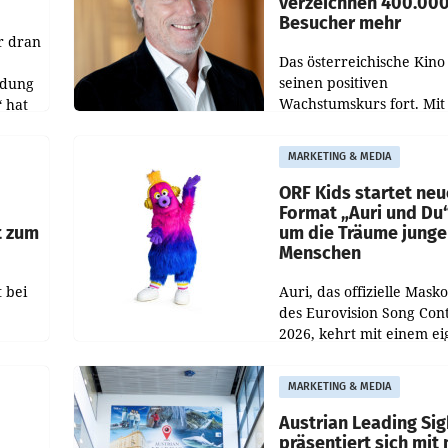
verzeichnen 400.00
Besucher mehr
r dran
Das österreichische Kino 
seinen positiven
ldung
Wachstumskurs fort. Mit
 hat
rund 400.000 Besucheri
des
und Besucher höheren
MARKETING & MEDIA
Nettoreichweite im erst
t.
Halbjahr 2026 gegenüb
ORF Kids startet ne
Format „Auri und Du
t zum
um die Träume junge
Menschen
 bei
Auri, das offizielle Mask
des Eurovision Song Cont
2026, kehrt mit einem e
n
Format auf den Bildschi
auf.
zurück. In der neuen S
MARKETING & MEDIA
„Auri und Du“ bei ORF K
steht
Austrian Leading Sig
n
präsentiert sich mit