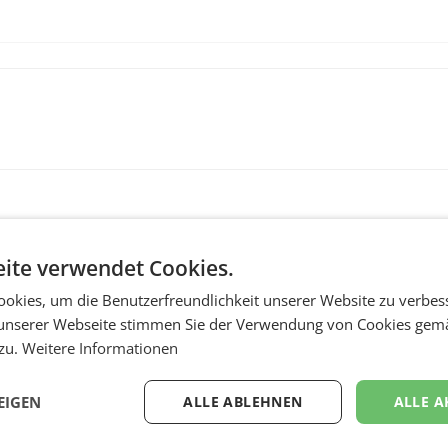
ite verwendet Cookies.
okies, um die Benutzerfreundlichkeit unserer Website zu verbes
unserer Webseite stimmen Sie der Verwendung von Cookies gem
 zu.
Weitere Informationen
MARKETING & MEDIA
r
ORF-Kulturmatinee
EIGEN
ALLE ABLEHNEN
ALLE A
aubt
widmet sich 20 Jahr
Grafenegg Festival 