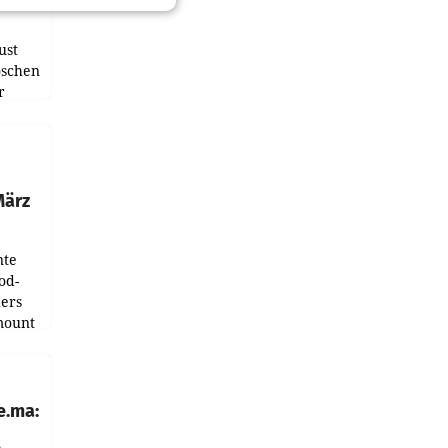
ust
oschen
r
ndung
tation
März
nte
od-
ers
mount
ess zu
e.ma: