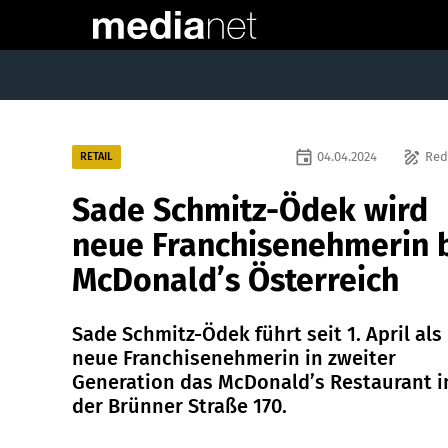
event
draw
04.04.2024
Red
RETAIL
Sade Schmitz-Ödek wird
neue Franchisenehmerin 
McDonald’s Österreich
Sade Schmitz-Ödek führt seit 1. April als
neue Franchisenehmerin in zweiter
Generation das McDonald’s Restaurant i
der Brünner Straße 170.