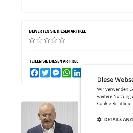
BEWERTEN SIE DIESEN ARTIKEL
TEILEN SIE DIESEN ARTIKEL
Facebook
Twitter
Messenger
WhatsApp
LinkedIn
XING
Teilen
Diese Webse
Wir verwenden Co
weitere Nutzung 
Cookie-Richtlinie
PRIMENEWS
ORF III: Peter Schöbe
DETAILS ANZ
abberufen und beurl