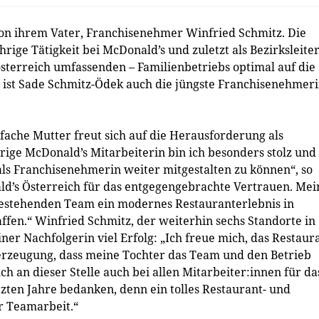
on ihrem Vater, Franchisenehmer Winfried Schmitz. Die
rige Tätigkeit bei McDonald’s und zuletzt als Bezirksleite
sterreich umfassenden – Familienbetriebs optimal auf die
t ist Sade Schmitz-Ödek auch die jüngste Franchisenehmer
ache Mutter freut sich auf die Herausforderung als
ige McDonald’s Mitarbeiterin bin ich besonders stolz und
als Franchisenehmerin weiter mitgestalten zu können“, so
d’s Österreich für das entgegengebrachte Vertrauen. Mei
 bestehenden Team ein modernes Restauranterlebnis in
fen.“ Winfried Schmitz, der weiterhin sechs Standorte in
er Nachfolgerin viel Erfolg: „Ich freue mich, das Restaur
erzeugung, dass meine Tochter das Team und den Betrieb
h an dieser Stelle auch bei allen Mitarbeiter:innen für da
tzten Jahre bedanken, denn ein tolles Restaurant- und
r Teamarbeit.“