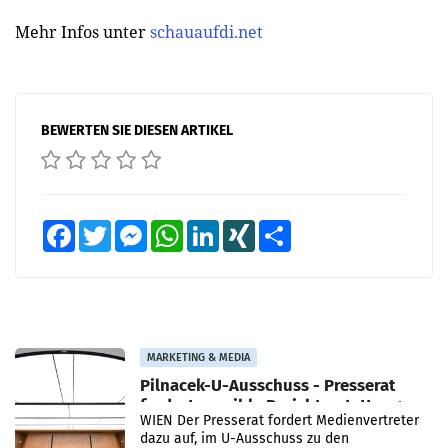
Mehr Infos unter
schauaufdi.net
BEWERTEN SIE DIESEN ARTIKEL
Facebook
Twitter
Messenger
WhatsApp
LinkedIn
XING
Teilen
MARKETING & MEDIA
Pilnacek-U-Ausschuss - Presserat
fordert sensible Berichterstattung
WIEN Der Presserat fordert Medienvertreter
dazu auf, im U-Ausschuss zu den