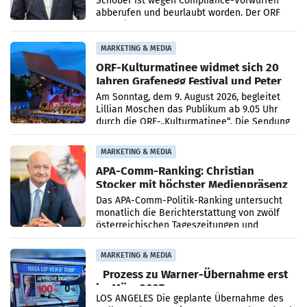
Schöber ist wegen Compliance-Vorwürfen
abberufen und beurlaubt worden. Der ORF
bestätigte gegenüber der APA entsprechende
Medienberichte.
MARKETING & MEDIA
ORF-Kulturmatinee widmet sich 20
Jahren Grafenegg Festival und Peter
Simonischek
Am Sonntag, dem 9. August 2026, begleitet
Lillian Moschen das Publikum ab 9.05 Uhr
durch die ORF-„Kulturmatinee“. Die Sendung
startet mit der Dokumentation „20 Jahre
Grafenegg
MARKETING & MEDIA
APA-Comm-Ranking: Christian
Stocker mit höchster Medienpräsenz
im Juli
Das APA-Comm-Politik-Ranking untersucht
monatlich die Berichterstattung von zwölf
österreichischen Tageszeitungen und
analysiert, welche Politikerinnen und
Politiker Österreichs die
MARKETING & MEDIA
Prozess zu Warner-Übernahme erst
im März 2027
LOS ANGELES Die geplante Übernahme des