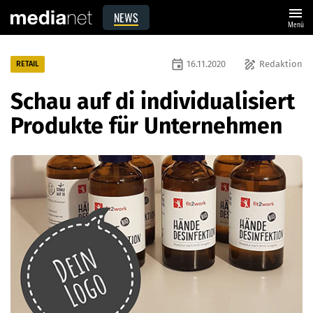
menu
NEWS
Menü
event
draw
16.11.2020
Redaktion
RETAIL
Schau auf di individualisiert
Produkte für Unternehmen