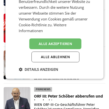
Benutzerfreundlichkeit unserer Website zu
Kühl- und Regenerations-Spray auf den
verbessern. Durch die weitere Nutzung
Markt. Das Produkt namens „Keep Cool“ ist zu
100 Prozent
unserer Webseite stimmen Sie der
RETAIL
Verwendung von Cookies gemäß unserer
Coca-Cola präsentiert
Cookie-Richtlinie zu.
Weitere
weiterentwickelte visuelle
Informationen
Markenidentität
Coca-Cola stellt ab Anfang August eine
weiterentwickelte visuelle Identität seiner
Verpackungen in Österreich vor. Im
ALLE AKZEPTIEREN
Mittelpunkt des Redesigns stehen zentrale
Gestaltungselemente
RETAIL
ALLE ABLEHNEN
Vöslauer 1,5-Liter-rePET-Flasche
prickelnd ist meistgekaufte Flasche
Österreichs
DETAILS ANZEIGEN
BAD VÖSLAU. Die anhaltend hohen
Sommertemperaturen im Juni und Juli haben
beim niederösterreichischen
Getränkehersteller Vöslauer zu deutlichen
Absatzzuwächsen geführt. Während
PRIMENEWS
ORF III: Peter Schöber abberufen und
beurlaubt
WIEN ORF-III-Co-Geschäftsführer Peter