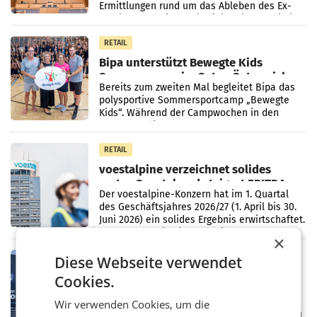
Ermittlungen rund um das Ableben des Ex-
Sektionschefs im Justizministerium, Christian
Pilnacek, auf sensible
RETAIL
Bipa unterstützt Bewegte Kids
Sommercamps im Osten Österreichs
Bereits zum zweiten Mal begleitet Bipa das
polysportive Sommersportcamp „Bewegte
Kids“. Während der Campwochen in den
Monaten Juli und August versorgt das
Unternehmen Kinder sowie
RETAIL
voestalpine verzeichnet solides
erstes Quartal und steigert EBITDA
Der voestalpine-Konzern hat im 1. Quartal
des Geschäftsjahres 2026/27 (1. April bis 30.
Juni 2026) ein solides Ergebnis erwirtschaftet.
Der Umsatz stieg im Vergleich zur
×
Vorjahresperiode
RETAIL
Diese Webseite verwendet
Kühl-Spray: SN Sports bringt „Keep
Cookies.
Cool“ auf den Markt
Die SN Sports GmbH bringt gemeinsam mit
Wir verwenden Cookies, um die
der Firma Feygenblatt FloGu OG einen neuen