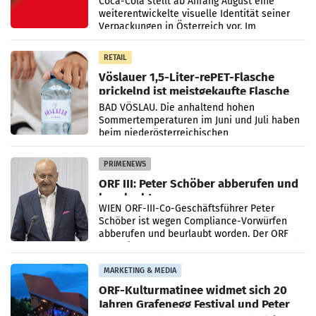
Coca-Cola stellt ab Anfang August eine
weiterentwickelte visuelle Identität seiner
Verpackungen in Österreich vor. Im
Mittelpunkt des Redesigns stehen zentrale
Gestaltungselemente
RETAIL
Vöslauer 1,5-Liter-rePET-Flasche
prickelnd ist meistgekaufte Flasche
Österreichs
BAD VÖSLAU. Die anhaltend hohen
Sommertemperaturen im Juni und Juli haben
beim niederösterreichischen
Getränkehersteller Vöslauer zu deutlichen
Absatzzuwächsen geführt. Während
PRIMENEWS
ORF III: Peter Schöber abberufen und
beurlaubt
WIEN ORF-III-Co-Geschäftsführer Peter
Schöber ist wegen Compliance-Vorwürfen
abberufen und beurlaubt worden. Der ORF
bestätigte gegenüber der APA entsprechende
Medienberichte.
MARKETING & MEDIA
ORF-Kulturmatinee widmet sich 20
Jahren Grafenegg Festival und Peter