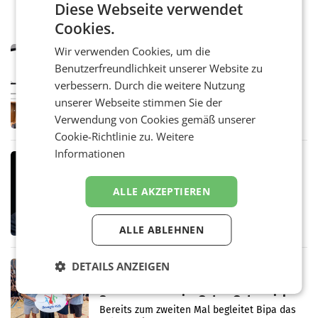
Diese Webseite verwendet
Cookies.
Wir verwenden Cookies, um die
MARKETING & MEDIA
Benutzerfreundlichkeit unserer Website zu
Pilnacek-U-Ausschuss - Presserat
fordert sensible Berichterstattung
verbessern. Durch die weitere Nutzung
WIEN Der Presserat fordert Medienvertreter
unserer Webseite stimmen Sie der
dazu auf, im U-Ausschuss zu den
Verwendung von Cookies gemäß unserer
Ermittlungen rund um das Ableben des Ex-
Sektionschefs im Justizministerium, Christian
Cookie-Richtlinie zu.
Weitere
Pilnacek, auf sensible
Informationen
MARKETING & MEDIA
Stiftungsrat Lederer wehrt sich in
ALLE AKZEPTIEREN
den SN gegen Vorwürfe
Mehrere Themen beschäftigen derzeit den
ORF. Am Dienstag soll im Stiftungsrat über
die vom neuen ORF-Chef Clemens Pig
ALLE ABLEHNEN
vorgeschlagenen Besetzungen für die
Direktionen abgestimmt werden.
DETAILS ANZEIGEN
RETAIL
Bipa unterstützt Bewegte Kids
Sommercamps im Osten Österreichs
Bereits zum zweiten Mal begleitet Bipa das