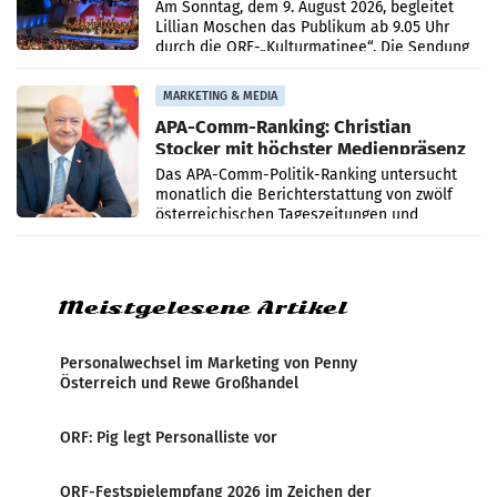
Simonischek
Am Sonntag, dem 9. August 2026, begleitet
Lillian Moschen das Publikum ab 9.05 Uhr
durch die ORF-„Kulturmatinee“. Die Sendung
startet mit der Dokumentation „20 Jahre
Grafenegg
MARKETING & MEDIA
APA-Comm-Ranking: Christian
Stocker mit höchster Medienpräsenz
im Juli
Das APA-Comm-Politik-Ranking untersucht
monatlich die Berichterstattung von zwölf
österreichischen Tageszeitungen und
analysiert, welche Politikerinnen und
Politiker Österreichs die
Meistgelesene Artikel
Personalwechsel im Marketing von Penny
Österreich und Rewe Großhandel
ORF: Pig legt Personalliste vor
ORF-Festspielempfang 2026 im Zeichen der