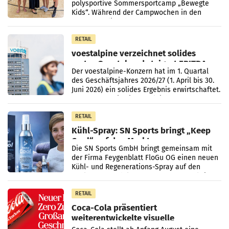
polysportive Sommersportcamp „Bewegte
Kids“. Während der Campwochen in den
Monaten Juli und August versorgt das
Unternehmen Kinder sowie
RETAIL
voestalpine verzeichnet solides
erstes Quartal und steigert EBITDA
Der voestalpine-Konzern hat im 1. Quartal
des Geschäftsjahres 2026/27 (1. April bis 30.
Juni 2026) ein solides Ergebnis erwirtschaftet.
Der Umsatz stieg im Vergleich zur
Vorjahresperiode
RETAIL
Kühl-Spray: SN Sports bringt „Keep
Cool“ auf den Markt
Die SN Sports GmbH bringt gemeinsam mit
der Firma Feygenblatt FloGu OG einen neuen
Kühl- und Regenerations-Spray auf den
Markt. Das Produkt namens „Keep Cool“ ist zu
100 Prozent
RETAIL
Coca-Cola präsentiert
weiterentwickelte visuelle
Markenidentität