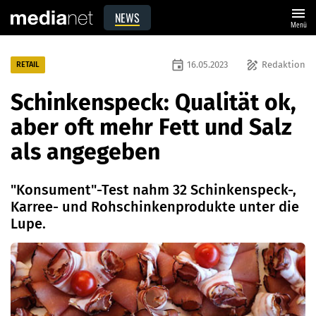
menu
NEWS
Menü
event
draw
16.05.2023
Redaktion
RETAIL
Schinkenspeck: Qualität ok,
aber oft mehr Fett und Salz
als angegeben
"Konsument"-Test nahm 32 Schinkenspeck-,
Karree- und Rohschinkenprodukte unter die
Lupe.