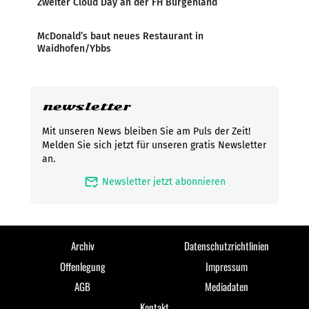
Zweiter Cloud Day an der FH Burgenland
McDonald’s baut neues Restaurant in
Waidhofen/Ybbs
newsletter
Mit unseren News bleiben Sie am Puls der Zeit!
Melden Sie sich jetzt für unseren gratis Newsletter
an.
mark_email_read
Newsletter jetzt abonnieren
Archiv
Datenschutzrichtlinien
Offenlegung
Impressum
AGB
Mediadaten
Kontakt