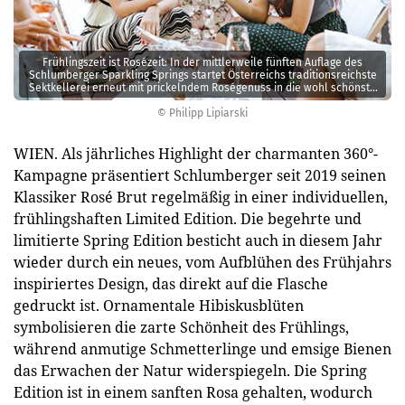
Frühlingszeit ist Rosézeit: In der mittlerweile fünften Auflage des
Schlumberger Sparkling Springs startet Österreichs traditionsreichste
Sektkellerei erneut mit prickelndem Roségenuss in die wohl schönste
aller Jahreszeiten.
© Philipp Lipiarski
WIEN. Als jährliches Highlight der charmanten 360°-
Kampagne präsentiert Schlumberger seit 2019 seinen
Klassiker Rosé Brut regelmäßig in einer individuellen,
frühlingshaften Limited Edition. Die begehrte und
limitierte Spring Edition besticht auch in diesem Jahr
wieder durch ein neues, vom Aufblühen des Frühjahrs
inspiriertes Design, das direkt auf die Flasche
gedruckt ist. Ornamentale Hibiskusblüten
symbolisieren die zarte Schönheit des Frühlings,
während anmutige Schmetterlinge und emsige Bienen
das Erwachen der Natur widerspiegeln. Die Spring
Edition ist in einem sanften Rosa gehalten, wodurch