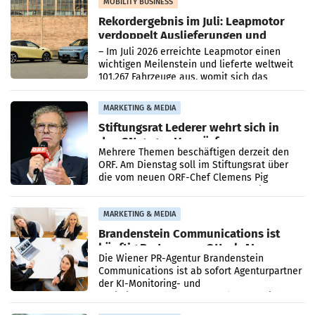
Bundeskartellanwalt
MOBILITY BUSINESS
Rekordergebnis im Juli: Leapmotor
verdoppelt Auslieferungen und
überschreitet die 100.000er-Marke
– Im Juli 2026 erreichte Leapmotor einen
wichtigen Meilenstein und lieferte weltweit
101.267 Fahrzeuge aus, womit sich das
Ergebnis gegenüber Juli 2025 mehr als
verdoppelte (+102
MARKETING & MEDIA
Stiftungsrat Lederer wehrt sich in
den SN gegen Vorwürfe
Mehrere Themen beschäftigen derzeit den
ORF. Am Dienstag soll im Stiftungsrat über
die vom neuen ORF-Chef Clemens Pig
vorgeschlagenen Besetzungen für die
Direktionen abgestimmt werden.
MARKETING & MEDIA
Brandenstein Communications ist
künftig Partner von OtterlyAI
Die Wiener PR-Agentur Brandenstein
Communications ist ab sofort Agenturpartner
der KI-Monitoring- und
Optimierungsplattform OtterlyAI. Damit baut
die Agentur ihr Leistungsportfolio