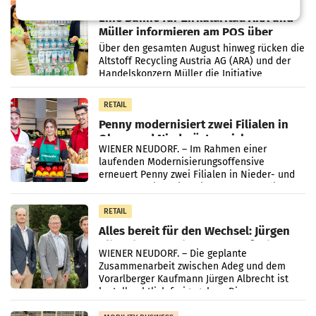
Eine Bühne für Zirkularität: ARA und
Müller informieren am POS über
Kreislauffähigkeit
Über den gesamten August hinweg rücken die
Altstoff Recycling Austria AG (ARA) und der
Handelskonzern Müller die Initiative
„Kreislauf-Helden“ in allen österreichischen
Müller-Filialen
RETAIL
Penny modernisiert zwei Filialen in
Ober- und Niederösterreich
WIENER NEUDORF. – Im Rahmen einer
laufenden Modernisierungsoffensive
erneuert Penny zwei Filialen in Nieder- und
Oberösterreich. Die beiden Standorte liegen
in Haag sowie im rund
RETAIL
Alles bereit für den Wechsel: Jürgen
Albrecht setzt ab 1.1.2027 auf Adeg
WIENER NEUDORF. – Die geplante
Zusammenarbeit zwischen Adeg und dem
Vorarlberger Kaufmann Jürgen Albrecht ist
kartellrechtlich freigegeben: Die
Bundeswettbewerbsbehörde und der