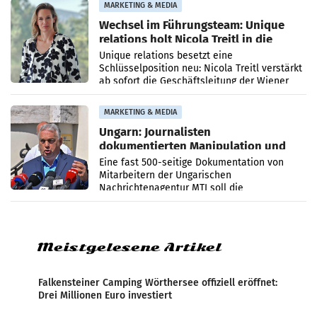
MARKETING & MEDIA
Wechsel im Führungsteam: Unique
relations holt Nicola Treitl in die
Geschäftsleitung
Unique relations besetzt eine
Schlüsselposition neu: Nicola Treitl verstärkt
ab sofort die Geschäftsleitung der Wiener
PR-Agentur an der Seite von Josef Kalina und
Anna Kalina-Mahr.
MARKETING & MEDIA
Ungarn: Journalisten
dokumentierten Manipulation und
Zensur
Eine fast 500-seitige Dokumentation von
Mitarbeitern der Ungarischen
Nachrichtenagentur MTI soll die
systematische Nachrichten-Manipulation und
Zensur bei der Agentur während der Zeit
Meistgelesene Artikel
Falkensteiner Camping Wörthersee offiziell eröffnet:
Drei Millionen Euro investiert