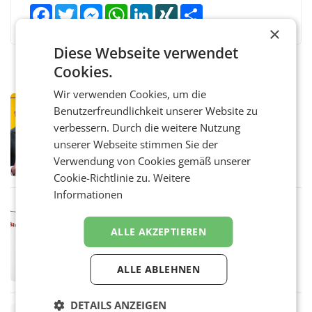
Facebook
Twitter
Messenger
WhatsApp
LinkedIn
XING
Teilen
×
Diese Webseite verwendet
Cookies.
Wir verwenden Cookies, um die
PRIMENEWS
Benutzerfreundlichkeit unserer Website zu
Österreichische Post: Umsatzplus im
verbessern. Durch die weitere Nutzung
ersten Halbjahr trotz schwachem
unserer Webseite stimmen Sie der
Briefgeschäft
WIEN Die Österreichische Post AG hat im
Verwendung von Cookies gemäß unserer
ersten Halbjahr 2026 einen Konzernumsatz
von 1.544,0 Mio. EUR erwirtschaftet, was
Cookie-Richtlinie zu.
Weitere
einem Plus von 3,8 Prozent gegenüber dem
Informationen
Vergleichszeitraum
MARKETING & MEDIA
ProSiebenSat.1 spart und macht
ALLE AKZEPTIEREN
überraschend viel Gewinn
UNTERFÖHRING/MAILAND/AMSTERDAM. Der
Fernsehkonzern ProSiebenSat.1 hat im
ALLE ABLEHNEN
Frühjahr dank Kostensenkungen operativ
wieder Gewinn gemacht und die
Markterwartung deutlich übertroffen.
DETAILS ANZEIGEN
RETAIL