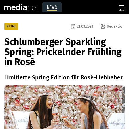
menu
NEWS
Menü
event
draw
21.03.2023
Redaktion
RETAIL
Schlumberger Sparkling
Spring: Prickelnder Frühling
in Rosé
Limitierte Spring Edition für Rosé-Liebhaber.