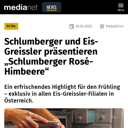
menu
NEWS
Menü
event
draw
30.04.2025
Redaktion
RETAIL
Schlumberger und Eis-
Greissler präsentieren
„Schlumberger Rosé-
Himbeere“
Ein erfrischendes Highlight für den Frühling
– exklusiv in allen Eis-Greissler-Filialen in
Österreich.