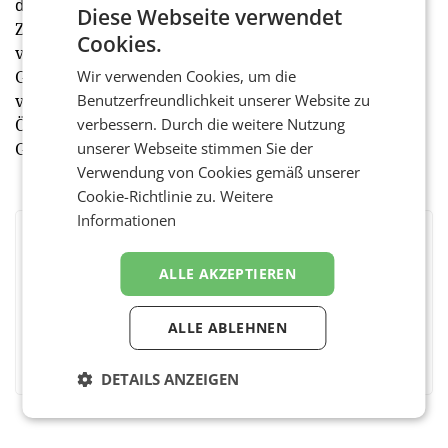
die Geschichte der Eiserzeugung mit einem Express-
Diese Webseite verwendet
Zug, einem Flying Theater und einem Versuchslabor
Cookies.
vermittelt. Heute ist der Eis-Greissler weit über die
Grenzen der Buckligen Welt hinaus bekannt und
Wir verwenden Cookies, um die
verfügt über 10 Eis-Greissler Läden in ganz
Benutzerfreundlichkeit unserer Website zu
Österreich: 4 Mal in Wien, Wr. Neustadt, Krumbach,
verbessern. Durch die weitere Nutzung
Graz, Linz, Salzburg und Klagenfurt.
unserer Webseite stimmen Sie der
Verwendung von Cookies gemäß unserer
Cookie-Richtlinie zu.
Weitere
Informationen
BEWERTEN SIE DIESEN ARTIKEL
ALLE AKZEPTIEREN
ALLE ABLEHNEN
Facebook
Twitter
Messenger
WhatsApp
LinkedIn
XING
Teilen
DETAILS ANZEIGEN