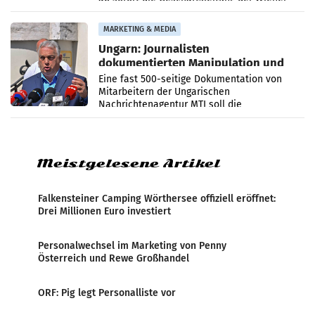
PR-Agentur an der Seite von Josef Kalina und
Anna Kalina-Mahr.
MARKETING & MEDIA
Ungarn: Journalisten
dokumentierten Manipulation und
Zensur
Eine fast 500-seitige Dokumentation von
Mitarbeitern der Ungarischen
Nachrichtenagentur MTI soll die
systematische Nachrichten-Manipulation und
Zensur bei der Agentur während der Zeit
Meistgelesene Artikel
Falkensteiner Camping Wörthersee offiziell eröffnet:
Drei Millionen Euro investiert
Personalwechsel im Marketing von Penny
Österreich und Rewe Großhandel
ORF: Pig legt Personalliste vor