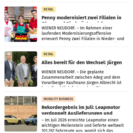
„Kreislauf-Helden“ in allen österreichischen
Müller-Filialen
RETAIL
Penny modernisiert zwei Filialen in
Ober- und Niederösterreich
WIENER NEUDORF. – Im Rahmen einer
laufenden Modernisierungsoffensive
erneuert Penny zwei Filialen in Nieder- und
Oberösterreich. Die beiden Standorte liegen
in Haag sowie im rund
RETAIL
Alles bereit für den Wechsel: Jürgen
Albrecht setzt ab 1.1.2027 auf Adeg
WIENER NEUDORF. – Die geplante
Zusammenarbeit zwischen Adeg und dem
Vorarlberger Kaufmann Jürgen Albrecht ist
kartellrechtlich freigegeben: Die
Bundeswettbewerbsbehörde und der
Bundeskartellanwalt
MOBILITY BUSINESS
Rekordergebnis im Juli: Leapmotor
verdoppelt Auslieferungen und
überschreitet die 100.000er-Marke
– Im Juli 2026 erreichte Leapmotor einen
wichtigen Meilenstein und lieferte weltweit
101.267 Fahrzeuge aus, womit sich das