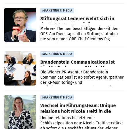
Ergebnis gegenüber Juli 2025 mehr als
verdoppelte (+102
MARKETING & MEDIA
Stiftungsrat Lederer wehrt sich in
den SN gegen Vorwürfe
Mehrere Themen beschäftigen derzeit den
ORF. Am Dienstag soll im Stiftungsrat über
die vom neuen ORF-Chef Clemens Pig
vorgeschlagenen Besetzungen für die
Direktionen abgestimmt werden.
MARKETING & MEDIA
Brandenstein Communications ist
künftig Partner von OtterlyAI
Die Wiener PR-Agentur Brandenstein
Communications ist ab sofort Agenturpartner
der KI-Monitoring- und
Optimierungsplattform OtterlyAI. Damit baut
die Agentur ihr Leistungsportfolio
MARKETING & MEDIA
Wechsel im Führungsteam: Unique
relations holt Nicola Treitl in die
Geschäftsleitung
Unique relations besetzt eine
Schlüsselposition neu: Nicola Treitl verstärkt
ab sofort die Geschäftsleitung der Wiener