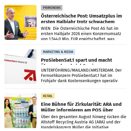
PRIMENEWS
Österreichische Post: Umsatzplus im
ersten Halbjahr trotz schwachem
Briefgeschäft
WIEN Die Österreichische Post AG hat im
ersten Halbjahr 2026 einen Konzernumsatz
von 1.544,0 Mio. EUR erwirtschaftet, was
einem Plus von 3,8 Prozent gegenüber dem
Vergleichszeitraum
MARKETING & MEDIA
ProSiebenSat.1 spart und macht
überraschend viel Gewinn
UNTERFÖHRING/MAILAND/AMSTERDAM. Der
Fernsehkonzern ProSiebenSat.1 hat im
Frühjahr dank Kostensenkungen operativ
wieder Gewinn gemacht und die
Markterwartung deutlich übertroffen.
RETAIL
Eine Bühne für Zirkularität: ARA und
Müller informieren am POS über
Kreislauffähigkeit
Über den gesamten August hinweg rücken die
Altstoff Recycling Austria AG (ARA) und der
Handelskonzern Müller die Initiative