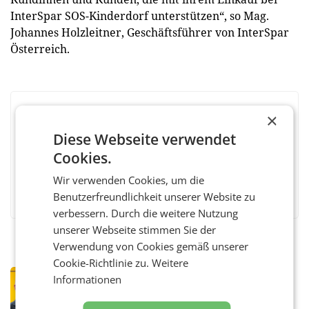
InterSpar SOS-Kinderdorf unterstützen“, so Mag.
Johannes Holzleitner, Geschäftsführer von InterSpar
Österreich.
×
BEWERTEN SIE DIESEN ARTIKEL
Diese Webseite verwendet
Cookies.
Wir verwenden Cookies, um die
Facebook
Twitter
Messenger
WhatsApp
LinkedIn
XING
Teilen
Benutzerfreundlichkeit unserer Website zu
verbessern. Durch die weitere Nutzung
unserer Webseite stimmen Sie der
Verwendung von Cookies gemäß unserer
Cookie-Richtlinie zu.
Weitere
PRIMENEWS
Informationen
Österreichische Post: Umsatzplus im
ersten Halbjahr trotz schwachem