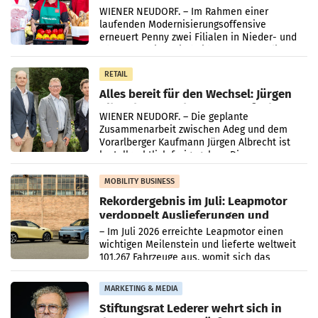
Ober- und Niederösterreich
WIENER NEUDORF. – Im Rahmen einer
laufenden Modernisierungsoffensive
erneuert Penny zwei Filialen in Nieder- und
Oberösterreich. Die beiden Standorte liegen
in Haag sowie im rund
RETAIL
Alles bereit für den Wechsel: Jürgen
Albrecht setzt ab 1.1.2027 auf Adeg
WIENER NEUDORF. – Die geplante
Zusammenarbeit zwischen Adeg und dem
Vorarlberger Kaufmann Jürgen Albrecht ist
kartellrechtlich freigegeben: Die
Bundeswettbewerbsbehörde und der
Bundeskartellanwalt
MOBILITY BUSINESS
Rekordergebnis im Juli: Leapmotor
verdoppelt Auslieferungen und
überschreitet die 100.000er-Marke
– Im Juli 2026 erreichte Leapmotor einen
wichtigen Meilenstein und lieferte weltweit
101.267 Fahrzeuge aus, womit sich das
Ergebnis gegenüber Juli 2025 mehr als
verdoppelte (+102
MARKETING & MEDIA
Stiftungsrat Lederer wehrt sich in