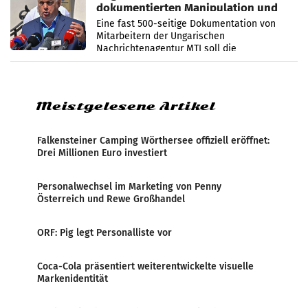
dokumentierten Manipulation und
Zensur
Eine fast 500-seitige Dokumentation von
Mitarbeitern der Ungarischen
Nachrichtenagentur MTI soll die
systematische Nachrichten-Manipulation und
Zensur bei der Agentur während der Zeit
Meistgelesene Artikel
Falkensteiner Camping Wörthersee offiziell eröffnet:
Drei Millionen Euro investiert
Personalwechsel im Marketing von Penny
Österreich und Rewe Großhandel
ORF: Pig legt Personalliste vor
Coca-Cola präsentiert weiterentwickelte visuelle
Markenidentität