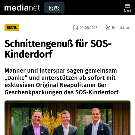
menu
NEWS
Menü
event
draw
05.06.2023
Redaktion
RETAIL
Schnittengenuß für SOS-
Kinderdorf
Manner und Interspar sagen gemeinsam
„Danke“ und unterstützen ab sofort mit
exklusiven Original Neapolitaner 8er
Geschenkpackungen das SOS-Kinderdorf