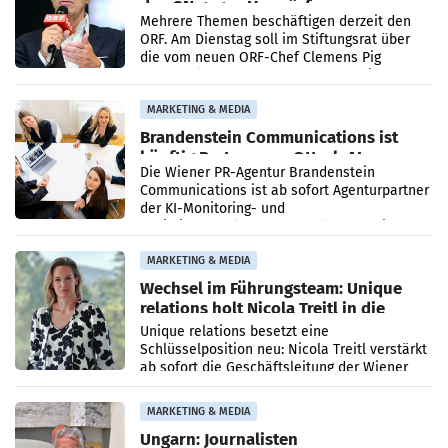
den SN gegen Vorwürfe
Mehrere Themen beschäftigen derzeit den
ORF. Am Dienstag soll im Stiftungsrat über
die vom neuen ORF-Chef Clemens Pig
vorgeschlagenen Besetzungen für die
Direktionen abgestimmt werden.
MARKETING & MEDIA
Brandenstein Communications ist
künftig Partner von OtterlyAI
Die Wiener PR-Agentur Brandenstein
Communications ist ab sofort Agenturpartner
der KI-Monitoring- und
Optimierungsplattform OtterlyAI. Damit baut
die Agentur ihr Leistungsportfolio
MARKETING & MEDIA
Wechsel im Führungsteam: Unique
relations holt Nicola Treitl in die
Geschäftsleitung
Unique relations besetzt eine
Schlüsselposition neu: Nicola Treitl verstärkt
ab sofort die Geschäftsleitung der Wiener
PR-Agentur an der Seite von Josef Kalina und
Anna Kalina-Mahr.
MARKETING & MEDIA
Ungarn: Journalisten