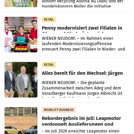
Altstoff Recycling Austria AG (ARA) und der
Handelskonzern Müller die Initiative
„Kreislauf-Helden“ in allen österreichischen
Müller-Filialen
RETAIL
Penny modernisiert zwei Filialen in
Ober- und Niederösterreich
WIENER NEUDORF. – Im Rahmen einer
laufenden Modernisierungsoffensive
erneuert Penny zwei Filialen in Nieder- und
Oberösterreich. Die beiden Standorte liegen
in Haag sowie im rund
RETAIL
Alles bereit für den Wechsel: Jürgen
Albrecht setzt ab 1.1.2027 auf Adeg
WIENER NEUDORF. – Die geplante
Zusammenarbeit zwischen Adeg und dem
Vorarlberger Kaufmann Jürgen Albrecht ist
kartellrechtlich freigegeben: Die
Bundeswettbewerbsbehörde und der
Bundeskartellanwalt
MOBILITY BUSINESS
Rekordergebnis im Juli: Leapmotor
verdoppelt Auslieferungen und
überschreitet die 100.000er-Marke
– Im Juli 2026 erreichte Leapmotor einen