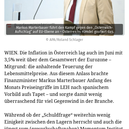
Markus Marterbauer führt den Kampf gegen den „Österreich-
Aufschlag“ auf EU-Ebene an – Österreichs Handel goutiert das.
© APA/Roland Schlager
WIEN. Die Inflation in Österreich lag auch im Juni mit
3,5% weit über dem Gesamtwert der Eurozone –
Mitgrund: die anhaltende Teuerung der
Lebensmittelpreise. Aus diesem Anlass brachte
Finanzminister Markus Marterbauer Anfang des
Monats Preiseingriffe im LEH nach spanischem
Vorbild aufs Tapet – und sorgte damit wenig
überraschend für viel Gegenwind in der Branche.
Während ob der „Schuldfrage“ weiterhin wenig
Einigkeit zwischen den Lagern herrscht und auch die
jüngst vom (gewerkschaftsnahen) Momentum Institut