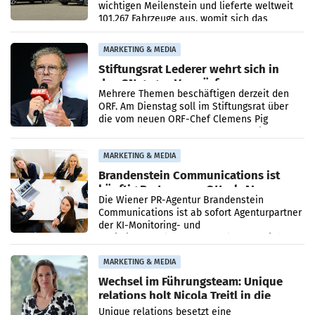
wichtigen Meilenstein und lieferte weltweit
101.267 Fahrzeuge aus, womit sich das
Ergebnis gegenüber Juli 2025 mehr als
verdoppelte (+102
MARKETING & MEDIA
Stiftungsrat Lederer wehrt sich in
den SN gegen Vorwürfe
Mehrere Themen beschäftigen derzeit den
ORF. Am Dienstag soll im Stiftungsrat über
die vom neuen ORF-Chef Clemens Pig
vorgeschlagenen Besetzungen für die
Direktionen abgestimmt werden.
MARKETING & MEDIA
Brandenstein Communications ist
künftig Partner von OtterlyAI
Die Wiener PR-Agentur Brandenstein
Communications ist ab sofort Agenturpartner
der KI-Monitoring- und
Optimierungsplattform OtterlyAI. Damit baut
die Agentur ihr Leistungsportfolio
MARKETING & MEDIA
Wechsel im Führungsteam: Unique
relations holt Nicola Treitl in die
Geschäftsleitung
Unique relations besetzt eine