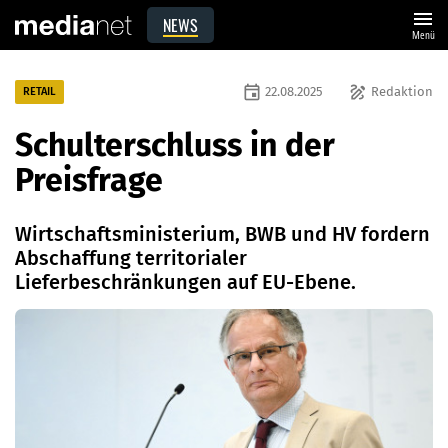
menu
NEWS
Menü
event
draw
22.08.2025
Redaktion
RETAIL
Schulterschluss in der
Preisfrage
Wirtschaftsministerium, BWB und HV fordern
Abschaffung territorialer
Lieferbeschränkungen auf EU-Ebene.