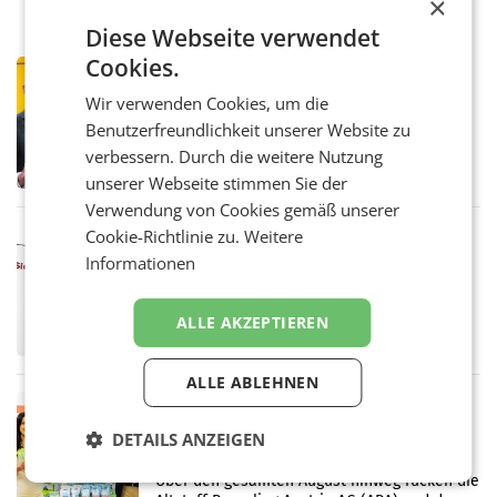
×
Diese Webseite verwendet
Cookies.
PRIMENEWS
Österreichische Post: Umsatzplus im
Wir verwenden Cookies, um die
ersten Halbjahr trotz schwachem
Benutzerfreundlichkeit unserer Website zu
Briefgeschäft
WIEN Die Österreichische Post AG hat im
verbessern. Durch die weitere Nutzung
ersten Halbjahr 2026 einen Konzernumsatz
unserer Webseite stimmen Sie der
von 1.544,0 Mio. EUR erwirtschaftet, was
einem Plus von 3,8 Prozent gegenüber dem
Verwendung von Cookies gemäß unserer
Vergleichszeitraum
Cookie-Richtlinie zu.
Weitere
MARKETING & MEDIA
Informationen
ProSiebenSat.1 spart und macht
überraschend viel Gewinn
UNTERFÖHRING/MAILAND/AMSTERDAM. Der
ALLE AKZEPTIEREN
Fernsehkonzern ProSiebenSat.1 hat im
Frühjahr dank Kostensenkungen operativ
wieder Gewinn gemacht und die
ALLE ABLEHNEN
Markterwartung deutlich übertroffen.
RETAIL
Eine Bühne für Zirkularität: ARA und
DETAILS ANZEIGEN
Müller informieren am POS über
Kreislauffähigkeit
Über den gesamten August hinweg rücken die