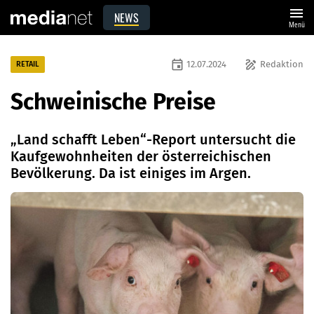
menu
NEWS
Menü
event
draw
12.07.2024
Redaktion
RETAIL
Schweinische Preise
„Land schafft Leben“-Report untersucht die
Kaufgewohnheiten der österreichischen
Bevölkerung. Da ist einiges im Argen.