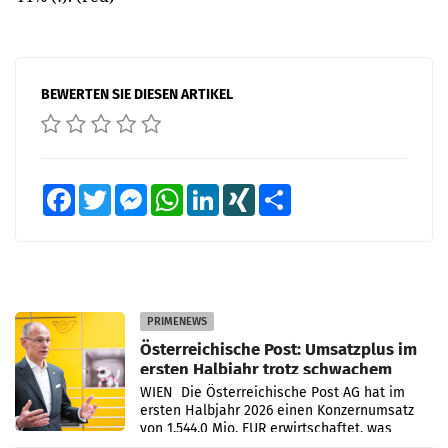
BEWERTEN SIE DIESEN ARTIKEL
Facebook
Twitter
Messenger
WhatsApp
LinkedIn
XING
Teilen
PRIMENEWS
Österreichische Post: Umsatzplus im
ersten Halbjahr trotz schwachem
Briefgeschäft
WIEN Die Österreichische Post AG hat im
ersten Halbjahr 2026 einen Konzernumsatz
von 1.544,0 Mio. EUR erwirtschaftet, was
einem Plus von 3,8 Prozent gegenüber dem