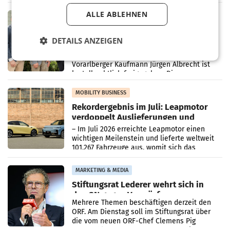
in Haag sowie im rund
ALLE ABLEHNEN
RETAIL
Alles bereit für den Wechsel: Jürgen
Albrecht setzt ab 1.1.2027 auf Adeg
DETAILS ANZEIGEN
WIENER NEUDORF. – Die geplante
Zusammenarbeit zwischen Adeg und dem
Vorarlberger Kaufmann Jürgen Albrecht ist
kartellrechtlich freigegeben: Die
Bundeswettbewerbsbehörde und der
Bundeskartellanwalt
MOBILITY BUSINESS
Rekordergebnis im Juli: Leapmotor
verdoppelt Auslieferungen und
überschreitet die 100.000er-Marke
– Im Juli 2026 erreichte Leapmotor einen
wichtigen Meilenstein und lieferte weltweit
101.267 Fahrzeuge aus, womit sich das
Ergebnis gegenüber Juli 2025 mehr als
verdoppelte (+102
MARKETING & MEDIA
Stiftungsrat Lederer wehrt sich in
den SN gegen Vorwürfe
Mehrere Themen beschäftigen derzeit den
ORF. Am Dienstag soll im Stiftungsrat über
die vom neuen ORF-Chef Clemens Pig