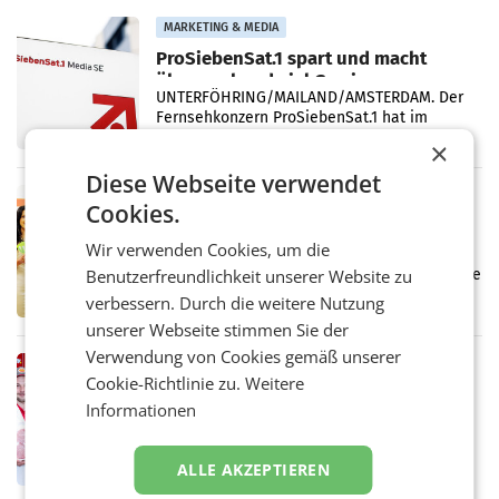
Vergleichszeitraum
MARKETING & MEDIA
ProSiebenSat.1 spart und macht
überraschend viel Gewinn
UNTERFÖHRING/MAILAND/AMSTERDAM. Der
Fernsehkonzern ProSiebenSat.1 hat im
Frühjahr dank Kostensenkungen operativ
×
wieder Gewinn gemacht und die
Diese Webseite verwendet
Markterwartung deutlich übertroffen.
RETAIL
Cookies.
Eine Bühne für Zirkularität: ARA und
Müller informieren am POS über
Wir verwenden Cookies, um die
Kreislauffähigkeit
Benutzerfreundlichkeit unserer Website zu
Über den gesamten August hinweg rücken die
Altstoff Recycling Austria AG (ARA) und der
verbessern. Durch die weitere Nutzung
Handelskonzern Müller die Initiative
unserer Webseite stimmen Sie der
„Kreislauf-Helden“ in allen österreichischen
Verwendung von Cookies gemäß unserer
Müller-Filialen
RETAIL
Cookie-Richtlinie zu.
Weitere
Penny modernisiert zwei Filialen in
Informationen
Ober- und Niederösterreich
WIENER NEUDORF. – Im Rahmen einer
laufenden Modernisierungsoffensive
ALLE AKZEPTIEREN
erneuert Penny zwei Filialen in Nieder- und
Oberösterreich. Die beiden Standorte liegen