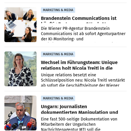
vorgeschlagenen Besetzungen für die
Direktionen abgestimmt werden.
MARKETING & MEDIA
Brandenstein Communications ist
künftig Partner von OtterlyAI
Die Wiener PR-Agentur Brandenstein
Communications ist ab sofort Agenturpartner
der KI-Monitoring- und
Optimierungsplattform OtterlyAI. Damit baut
die Agentur ihr Leistungsportfolio
MARKETING & MEDIA
Wechsel im Führungsteam: Unique
relations holt Nicola Treitl in die
Geschäftsleitung
Unique relations besetzt eine
Schlüsselposition neu: Nicola Treitl verstärkt
ab sofort die Geschäftsleitung der Wiener
PR-Agentur an der Seite von Josef Kalina und
Anna Kalina-Mahr.
MARKETING & MEDIA
Ungarn: Journalisten
dokumentierten Manipulation und
Zensur
Eine fast 500-seitige Dokumentation von
Mitarbeitern der Ungarischen
Nachrichtenagentur MTI soll die