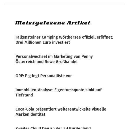
systematische Nachrichten-Manipulation und
Zensur bei der Agentur während der Zeit
Meistgelesene Artikel
Falkensteiner Camping Wörthersee offiziell eröffnet:
Drei Millionen Euro investiert
Personalwechsel im Marketing von Penny
Österreich und Rewe Großhandel
ORF: Pig legt Personalliste vor
Immobilien-Analyse: Eigentumsquote sinkt auf
Tiefstand
Coca-Cola präsentiert weiterentwickelte visuelle
Markenidentität
Zweiter Cloud Day an der FH Burgenland