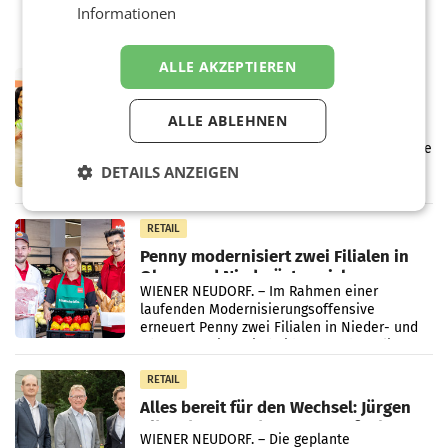
Informationen
ALLE AKZEPTIEREN
RETAIL
Eine Bühne für Zirkularität: ARA und
ALLE ABLEHNEN
Müller informieren am POS über
Kreislauffähigkeit
Über den gesamten August hinweg rücken die
Altstoff Recycling Austria AG (ARA) und der
DETAILS ANZEIGEN
Handelskonzern Müller die Initiative
„Kreislauf-Helden“ in allen österreichischen
Müller-Filialen
RETAIL
Penny modernisiert zwei Filialen in
Ober- und Niederösterreich
WIENER NEUDORF. – Im Rahmen einer
laufenden Modernisierungsoffensive
erneuert Penny zwei Filialen in Nieder- und
Oberösterreich. Die beiden Standorte liegen
in Haag sowie im rund
RETAIL
Alles bereit für den Wechsel: Jürgen
Albrecht setzt ab 1.1.2027 auf Adeg
WIENER NEUDORF. – Die geplante