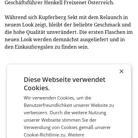
Geschäftsführer Henkell Freixenet Österreich.
Während sich Kupferberg Sekt mit dem Relaunch in
neuem Look zeigt, bleibt der beliebte Geschmack und
die hohe Qualität unverändert. Die ersten Flaschen im
neuen Look werden demnächst ausgeliefert und in
den Einkaufsregalen zu finden sein.
×
Diese Webseite verwendet
Cookies.
BEWERTEN SIE DIESEN ARTIKEL
Wir verwenden Cookies, um die
Benutzerfreundlichkeit unserer Website zu
verbessern. Durch die weitere Nutzung
unserer Webseite stimmen Sie der
Facebook
Twitter
Messenger
WhatsApp
LinkedIn
XING
Teilen
Verwendung von Cookies gemäß unserer
Cookie-Richtlinie zu.
Weitere