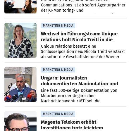
Communications ist ab sofort Agenturpartner
der KI-Monitoring- und
Optimierungsplattform OtterlyAI. Damit baut
die Agentur ihr Leistungsportfolio
MARKETING & MEDIA
Wechsel im Führungsteam: Unique
relations holt Nicola Treitl in die
Geschäftsleitung
Unique relations besetzt eine
Schlüsselposition neu: Nicola Treitl verstärkt
ab sofort die Geschäftsleitung der Wiener
PR-Agentur an der Seite von Josef Kalina und
Anna Kalina-Mahr.
MARKETING & MEDIA
Ungarn: Journalisten
dokumentierten Manipulation und
Zensur
Eine fast 500-seitige Dokumentation von
Mitarbeitern der Ungarischen
Nachrichtenagentur MTI soll die
systematische Nachrichten-Manipulation und
Zensur bei der Agentur während der Zeit
MARKETING & MEDIA
Magenta Telekom erhöht
Investitionen trotz leichtem