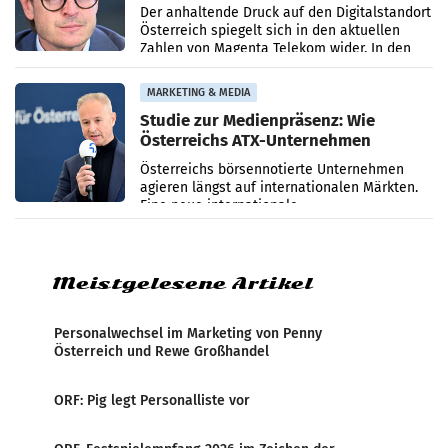
Umsatzrückgang
Der anhaltende Druck auf den Digitalstandort
Österreich spiegelt sich in den aktuellen
Zahlen von Magenta Telekom wider. In den
ersten sechs Monaten des laufenden Jahres
verzeichnete
MARKETING & MEDIA
Studie zur Medienpräsenz: Wie
Österreichs ATX-Unternehmen
international wahrgenommen
Österreichs börsennotierte Unternehmen
werden
agieren längst auf internationalen Märkten.
Eine neue internationale
Medienresonanzanalyse untersucht die
weltweite Berichterstattung über
Meistgelesene Artikel
Personalwechsel im Marketing von Penny
Österreich und Rewe Großhandel
ORF: Pig legt Personalliste vor