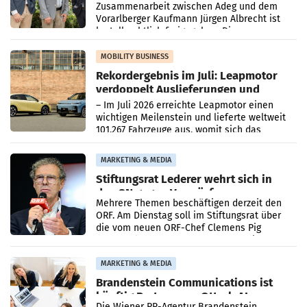
Zusammenarbeit zwischen Adeg und dem
Vorarlberger Kaufmann Jürgen Albrecht ist
kartellrechtlich freigegeben: Die
Bundeswettbewerbsbehörde und der
Bundeskartellanwalt
MOBILITY BUSINESS
Rekordergebnis im Juli: Leapmotor
verdoppelt Auslieferungen und
überschreitet die 100.000er-Marke
– Im Juli 2026 erreichte Leapmotor einen
wichtigen Meilenstein und lieferte weltweit
101.267 Fahrzeuge aus, womit sich das
Ergebnis gegenüber Juli 2025 mehr als
verdoppelte (+102
MARKETING & MEDIA
Stiftungsrat Lederer wehrt sich in
den SN gegen Vorwürfe
Mehrere Themen beschäftigen derzeit den
ORF. Am Dienstag soll im Stiftungsrat über
die vom neuen ORF-Chef Clemens Pig
vorgeschlagenen Besetzungen für die
Direktionen abgestimmt werden.
MARKETING & MEDIA
Brandenstein Communications ist
künftig Partner von OtterlyAI
Die Wiener PR-Agentur Brandenstein