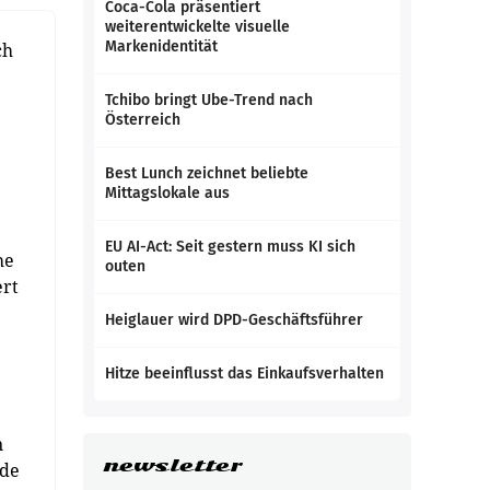
Coca-Cola präsentiert
weiterentwickelte visuelle
Markenidentität
ch
Tchibo bringt Ube-Trend nach
Österreich
Best Lunch zeichnet beliebte
Mittagslokale aus
EU AI-Act: Seit gestern muss KI sich
he
outen
ert
Heiglauer wird DPD-Geschäftsführer
Hitze beeinflusst das Einkaufsverhalten
n
newsletter
rde