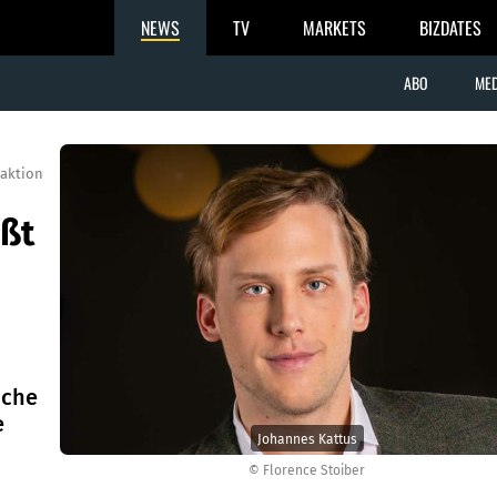
NEWS
TV
MARKETS
BIZDATES
ABO
MED
aktion
üßt
sche
e
Johannes Kattus
© Florence Stoiber