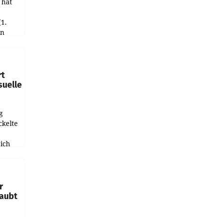
 hat
(1.
in
haftet.
leich
rt
suelle
g
ckelte
ich
e
r
laubt