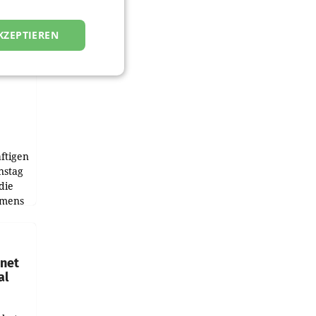
KZEPTIEREN
ftigen
nstag
die
emens
hnet
al