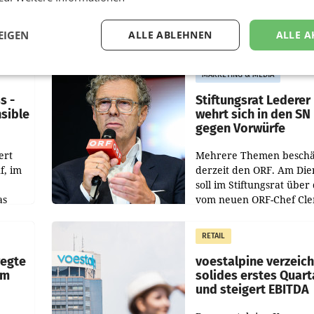
EIGEN
ALLE ABLEHNEN
ALLE A
MARKETING & MEDIA
s -
Stiftungsrat Lederer
nsible
wehrt sich in den SN
gegen Vorwürfe
ert
Mehrere Themen beschä
f, im
derzeit den ORF. Am Die
soll im Stiftungsrat über 
as
vom neuen ORF-Chef Cl
chefs
Pig vorgeschlagenen
istian
Besetzungen für die
RETAIL
Direktionen abgestimmt
werden.
wegte
voestalpine verzeic
im
solides erstes Quart
und steigert EBITDA