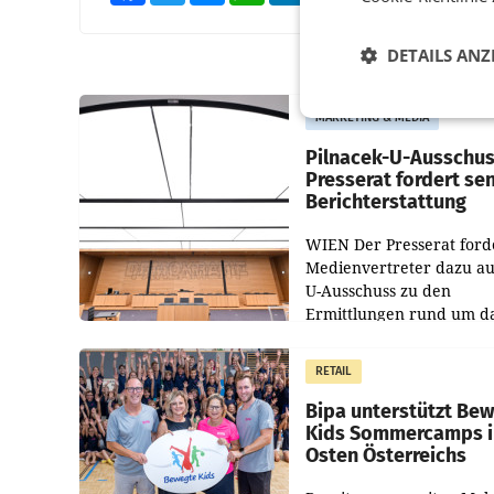
DETAILS ANZ
MARKETING & MEDIA
Pilnacek-U-Ausschus
Presserat fordert se
Berichterstattung
WIEN Der Presserat ford
Medienvertreter dazu au
U-Ausschuss zu den
Ermittlungen rund um d
Ableben des Ex-Sektions
im Justizministerium, Chr
RETAIL
Pilnacek, auf sensible
Bipa unterstützt Be
Kids Sommercamps 
Osten Österreichs