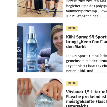
Bereits zum zweiten Mal
begleitet Bipa das polysp
Sommersportcamp „Bew
Kids“. Während der
Campwochen in den Mon
Juli und August versorgt
RETAIL
Unternehmen Kinder so
Kühl-Spray: SN Sport
bringt „Keep Cool“ a
den Markt
Die SN Sports GmbH brin
gemeinsam mit der Firm
Feygenblatt FloGu OG ei
neuen Kühl- und
Regenerations-Spray auf
Markt. Das Produkt nam
RETAIL
„Keep Cool“ ist zu 100 Pr
Vöslauer 1,5-Liter-re
Flasche prickelnd ist
meistgekaufte Flasc
Österreichs