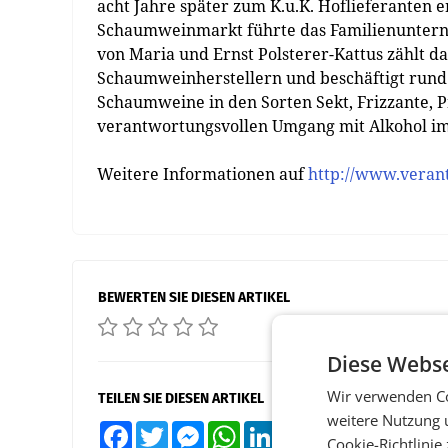
acht Jahre später zum K.u.K. Hoflieferanten 
Schaumweinmarkt führte das Familienunterne
von Maria und Ernst Polsterer-Kattus zählt 
Schaumweinherstellern und beschäftigt rund 
Schaumweine in den Sorten Sekt, Frizzante, P
verantwortungsvollen Umgang mit Alkohol im 
Weitere Informationen auf
http://www.verant
BEWERTEN SIE DIESEN ARTIKEL
Diese Webse
Wir verwenden Co
TEILEN SIE DIESEN ARTIKEL
weitere Nutzung 
Facebook
Twitter
Messenger
WhatsApp
LinkedIn
XING
Teilen
Cookie-Richtlinie