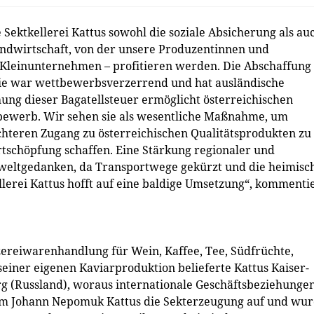
ektkellerei Kattus sowohl die soziale Absicherung als au
Landwirtschaft, von der unsere Produzentinnen und
r Kleinunternehmen – profitieren werden. Die Abschaffung
 Sie war wettbewerbsverzerrend und hat ausländische
chung dieser Bagatellsteuer ermöglicht österreichischen
tbewerb. Wir sehen sie als wesentliche Maßnahme, um
teren Zugang zu österreichischen Qualitätsprodukten zu
rtschöpfung schaffen. Eine Stärkung regionaler und
weltgedanken, da Transportwege gekürzt und die heimisc
lerei Kattus hofft auf eine baldige Umsetzung“, kommenti
zereiwarenhandlung für Wein, Kaffee, Tee, Südfrüchte,
einer eigenen Kaviarproduktion belieferte Kattus Kaiser-
g (Russland), woraus internationale Geschäftsbeziehunge
ahm Johann Nepomuk Kattus die Sekterzeugung auf und wu