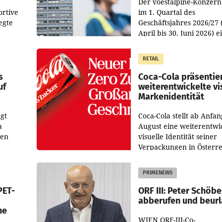
Der voestalpine-Konzern
ortive
im 1. Quartal des
egte
Geschäftsjahres 2026/27 
April bis 30. Juni 2026) e
aten
solides Ergebnis erwirtsc
 das
Der Umsatz stieg im Verg
RETAIL
wie
zur Vorjahresperiode
s
Coca-Cola präsentie
uf
weiterentwickelte vi
Markenidentität
gt
Coca-Cola stellt ab Anfan
a
August eine weiterentwi
nen
visuelle Identität seiner
Verpackungen in Österre
 den
vor. Im Mittelpunkt des
ens
Redesigns stehen zentral
PRIMENEWS
ozent
Gestaltungselemente
PET-
ORF III: Peter Schöbe
abberufen und beur
he
WIEN ORF-III-Co-