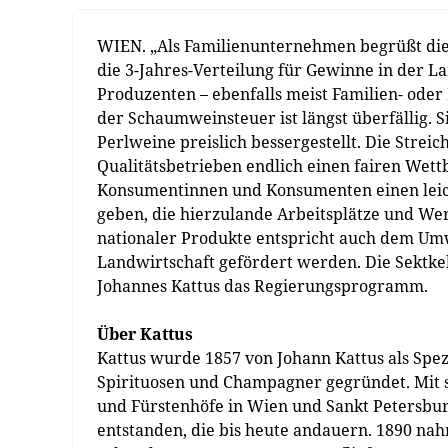
WIEN. „Als Familienunternehmen begrüßt die S
die 3-Jahres-Verteilung für Gewinne in der 
Produzenten – ebenfalls meist Familien- ode
der Schaumweinsteuer ist längst überfällig.
Perlweine preislich bessergestellt. Die Strei
Qualitätsbetrieben endlich einen fairen Wet
Konsumentinnen und Konsumenten einen leich
geben, die hierzulande Arbeitsplätze und We
nationaler Produkte entspricht auch dem Um
Landwirtschaft gefördert werden. Die Sektkel
Johannes Kattus das Regierungsprogramm.
Über Kattus
Kattus wurde 1857 von Johann Kattus als Spe
Spirituosen und Champagner gegründet. Mit s
und Fürstenhöfe in Wien und Sankt Petersbur
entstanden, die bis heute andauern. 1890 n