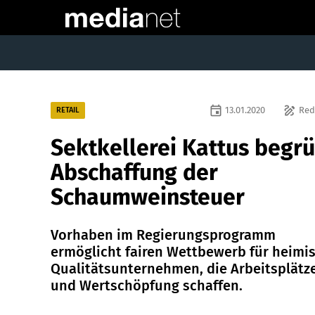
event
draw
13.01.2020
Red
RETAIL
Sektkellerei Kattus begr
Abschaffung der
Schaumweinsteuer
Vorhaben im Regierungsprogramm
ermöglicht fairen Wettbewerb für heimi
Qualitätsunternehmen, die Arbeitsplätz
und Wertschöpfung schaffen.