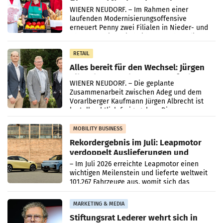
Ober- und Niederösterreich
WIENER NEUDORF. – Im Rahmen einer
laufenden Modernisierungsoffensive
erneuert Penny zwei Filialen in Nieder- und
Oberösterreich. Die beiden Standorte liegen
in Haag sowie im rund
RETAIL
Alles bereit für den Wechsel: Jürgen
Albrecht setzt ab 1.1.2027 auf Adeg
WIENER NEUDORF. – Die geplante
Zusammenarbeit zwischen Adeg und dem
Vorarlberger Kaufmann Jürgen Albrecht ist
kartellrechtlich freigegeben: Die
Bundeswettbewerbsbehörde und der
Bundeskartellanwalt
MOBILITY BUSINESS
Rekordergebnis im Juli: Leapmotor
verdoppelt Auslieferungen und
überschreitet die 100.000er-Marke
– Im Juli 2026 erreichte Leapmotor einen
wichtigen Meilenstein und lieferte weltweit
101.267 Fahrzeuge aus, womit sich das
Ergebnis gegenüber Juli 2025 mehr als
verdoppelte (+102
MARKETING & MEDIA
Stiftungsrat Lederer wehrt sich in