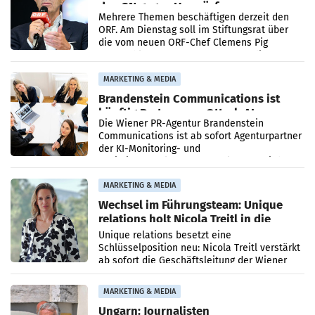
den SN gegen Vorwürfe
Mehrere Themen beschäftigen derzeit den
ORF. Am Dienstag soll im Stiftungsrat über
die vom neuen ORF-Chef Clemens Pig
vorgeschlagenen Besetzungen für die
Direktionen abgestimmt werden.
MARKETING & MEDIA
Brandenstein Communications ist
künftig Partner von OtterlyAI
Die Wiener PR-Agentur Brandenstein
Communications ist ab sofort Agenturpartner
der KI-Monitoring- und
Optimierungsplattform OtterlyAI. Damit baut
die Agentur ihr Leistungsportfolio
MARKETING & MEDIA
Wechsel im Führungsteam: Unique
relations holt Nicola Treitl in die
Geschäftsleitung
Unique relations besetzt eine
Schlüsselposition neu: Nicola Treitl verstärkt
ab sofort die Geschäftsleitung der Wiener
PR-Agentur an der Seite von Josef Kalina und
Anna Kalina-Mahr.
MARKETING & MEDIA
Ungarn: Journalisten