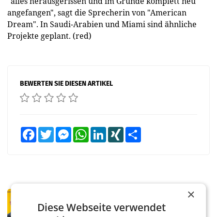
"alles herausgerissen und im Grunde komplett neu
angefangen", sagt die Sprecherin von "American
Dream". In Saudi-Arabien und Miami sind ähnliche
Projekte geplant. (red)
BEWERTEN SIE DIESEN ARTIKEL
Facebook
Twitter
Messenger
WhatsApp
LinkedIn
XING
Teilen
×
PRIMENEWS
Diese Webseite verwendet
Österreichische Post: Umsatzplus im
ersten Halbjahr trotz schwachem