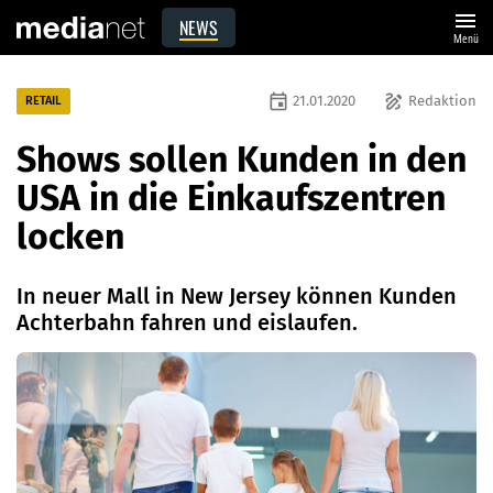
menu
NEWS
Menü
event
draw
21.01.2020
Redaktion
RETAIL
Shows sollen Kunden in den
USA in die Einkaufszentren
locken
In neuer Mall in New Jersey können Kunden
Achterbahn fahren und eislaufen.