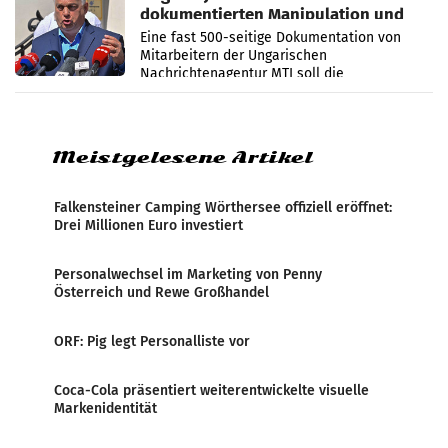
dokumentierten Manipulation und
Zensur
Eine fast 500-seitige Dokumentation von
Mitarbeitern der Ungarischen
Nachrichtenagentur MTI soll die
systematische Nachrichten-Manipulation und
Zensur bei der Agentur während der Zeit
Meistgelesene Artikel
Falkensteiner Camping Wörthersee offiziell eröffnet:
Drei Millionen Euro investiert
Personalwechsel im Marketing von Penny
Österreich und Rewe Großhandel
ORF: Pig legt Personalliste vor
Coca-Cola präsentiert weiterentwickelte visuelle
Markenidentität