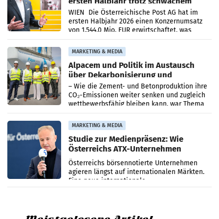
ersten Halbjahr trotz schwachem
Briefgeschäft
WIEN Die Österreichische Post AG hat im
ersten Halbjahr 2026 einen Konzernumsatz
von 1.544,0 Mio. EUR erwirtschaftet, was
einem Plus von 3,8 Prozent gegenüber dem
Vergleichszeitraum
MARKETING & MEDIA
Alpacem und Politik im Austausch
über Dekarbonisierung und
Energiepreise
– Wie die Zement- und Betonproduktion ihre
CO₂-Emissionen weiter senken und zugleich
wettbewerbsfähig bleiben kann, war Thema
eines Treffens zwischen Staatssekretärin
Elisabeth
MARKETING & MEDIA
Studie zur Medienpräsenz: Wie
Österreichs ATX-Unternehmen
international wahrgenommen
Österreichs börsennotierte Unternehmen
werden
agieren längst auf internationalen Märkten.
Eine neue internationale
Medienresonanzanalyse untersucht die
weltweite Berichterstattung über
Meistgelesene Artikel