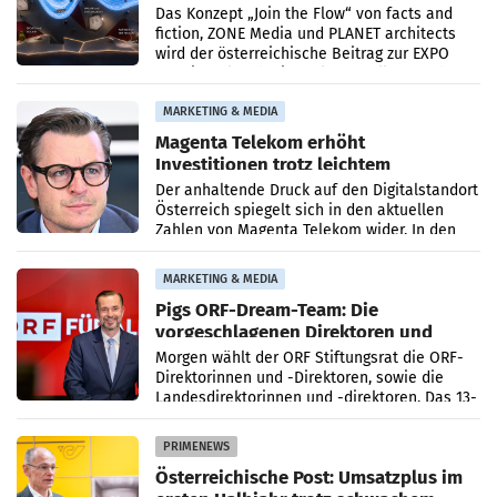
Das Konzept „Join the Flow“ von facts and
fiction, ZONE Media und PLANET architects
wird der österreichische Beitrag zur EXPO
2027 in Belgrad. Die Weltausstellung findet
von 15.
MARKETING & MEDIA
Magenta Telekom erhöht
Investitionen trotz leichtem
Umsatzrückgang
Der anhaltende Druck auf den Digitalstandort
Österreich spiegelt sich in den aktuellen
Zahlen von Magenta Telekom wider. In den
ersten sechs Monaten des laufenden Jahres
verzeichnete
MARKETING & MEDIA
Pigs ORF-Dream-Team: Die
vorgeschlagenen Direktoren und
Direktorinnen
Morgen wählt der ORF Stiftungsrat die ORF-
Direktorinnen und -Direktoren, sowie die
Landesdirektorinnen und -direktoren. Das 13-
köpfige Wunschteam des ab 1. Jänner 2027
amtierenden
PRIMENEWS
Österreichische Post: Umsatzplus im