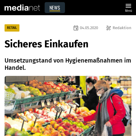
menu
NEWS
Menü
event
draw
04.05.2020
Redaktion
RETAIL
Sicheres Einkaufen
Umsetzungstand von Hygienemaßnahmen im
Handel.