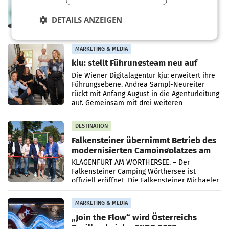
WIEN.Sebastian Knabl wird Partner bei EY
Österreich. In seiner neuen Funktion soll er
DETAILS ANZEIGEN
Banken und Finanzinstitute bei
regulatorischen Anforderungen, im
Risikomanagement und bei
Transformationsprojekten
MARKETING & MEDIA
kju: stellt Führungsteam neu auf
Die Wiener Digitalagentur kju: erweitert ihre
Führungsebene. Andrea Sampl-Neureiter
rückt mit Anfang August in die Agenturleitung
auf. Gemeinsam mit drei weiteren
Neubesetzungen entsteht
DESTINATION
Falkensteiner übernimmt Betrieb des
modernisierten Campingplatzes am
Wörthersee
KLAGENFURT AM WÖRTHERSEE. – Der
Falkensteiner Camping Wörthersee ist
offiziell eröffnet. Die Falkensteiner Michaeler
Tourism Group (FMTG) und die Stadtwerke
Klagenfurt haben den
MARKETING & MEDIA
„Join the Flow“ wird Österreichs
Pavillon bei der EXPO 2027