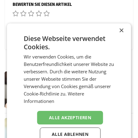
BEWERTEN SIE DIESEN ARTIKEL
×
Facebook
Twitter
Messenger
WhatsApp
LinkedIn
XING
Teilen
Diese Webseite verwendet
Cookies.
Wir verwenden Cookies, um die
Benutzerfreundlichkeit unserer Website zu
verbessern. Durch die weitere Nutzung
MARKETING & MEDIA
unserer Webseite stimmen Sie der
ORF weist Berichte über Abschaltung
Verwendung von Cookies gemäß unserer
von TV- und Radioempfang zurück
Cookie-Richtlinie zu.
Weitere
– Der ORF weist eine Berichterstattung der
„Kronen Zeitung“ und eine Aussendung der
Informationen
FPÖ zur geplanten Optimierung seines
terrestrischen Sendernetzes zurück. Die
Darstellung,
ALLE AKZEPTIEREN
MARKETING & MEDIA
Sebastian Knabl wird Partner bei EY
ALLE ABLEHNEN
Österreich