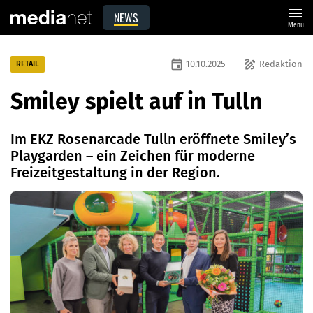
menu
NEWS
Menü
event
draw
10.10.2025
Redaktion
RETAIL
Smiley spielt auf in Tulln
Im EKZ Rosenarcade Tulln eröffnete Smiley’s
Playgarden – ein Zeichen für moderne
Freizeitgestaltung in der Region.