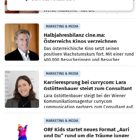
einer praxisorientierten Ausbildung an der
Werbe Akademie“ hat die
Bildungseinrichtung des WIFI Wien eine neue
Imagekampagne gestartet.
MARKETING & MEDIA
Halbjahresbilanz cine.ma:
Österreichs Kinos verzeichnen
400.000 Besucher mehr
Das österreichische Kino setzt seinen
positiven Wachstumskurs fort. Mit einer rund
400.000 Besucherinnen und Besucher
höheren Nettoreichweite im ersten Halbjahr
2026 gegenüber dem
MARKETING & MEDIA
Karrieresprung bei currycom: Lara
Gstöttenbauer steigt zum Consultant
auf
Lara Gstöttenbauer steigt bei der Wiener
Kommunikationsagentur currycom
communication partners zum Consultant auf.
Die 27-jährige Beraterin betreut Kundinnen
und Kunden in den Bereichen
MARKETING & MEDIA
ORF Kids startet neues Format „Auri
und Du“ rund um die Träume junger