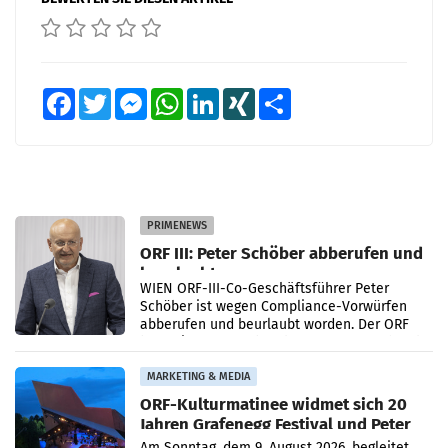
Facebook
Twitter
Messenger
WhatsApp
LinkedIn
XING
Teilen
PRIMENEWS
ORF III: Peter Schöber abberufen und
beurlaubt
WIEN ORF-III-Co-Geschäftsführer Peter
Schöber ist wegen Compliance-Vorwürfen
abberufen und beurlaubt worden. Der ORF
bestätigte gegenüber der APA entsprechende
Medienberichte.
MARKETING & MEDIA
ORF-Kulturmatinee widmet sich 20
Jahren Grafenegg Festival und Peter
Simonischek
Am Sonntag, dem 9. August 2026, begleitet