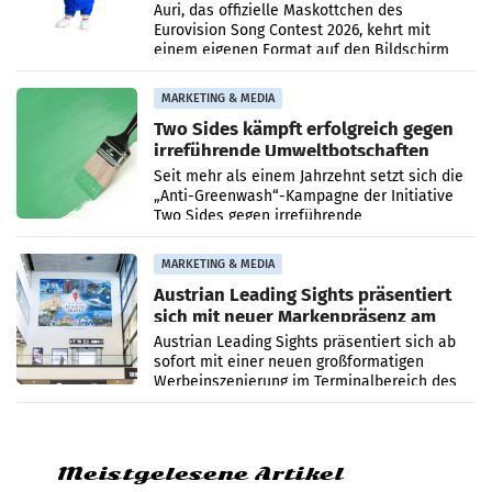
Menschen
Auri, das offizielle Maskottchen des
Eurovision Song Contest 2026, kehrt mit
einem eigenen Format auf den Bildschirm
zurück. In der neuen Sendung „Auri und Du“
bei ORF Kids steht
MARKETING & MEDIA
Two Sides kämpft erfolgreich gegen
irreführende Umweltbotschaften
beim Papiereinsatz
Seit mehr als einem Jahrzehnt setzt sich die
„Anti-Greenwash“-Kampagne der Initiative
Two Sides gegen irreführende
Umweltaussagen bei Papierkommunikation
und papierbasierten Verpackungen
MARKETING & MEDIA
Austrian Leading Sights präsentiert
sich mit neuer Markenpräsenz am
Flughafen Wien
Austrian Leading Sights präsentiert sich ab
sofort mit einer neuen großformatigen
Werbeinszenierung im Terminalbereich des
Flughafen Wien. Die Präsenz befindet sich im
Verbindungsbereich
Meistgelesene Artikel