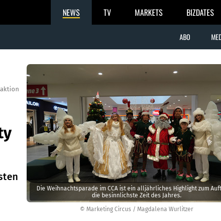
NEWS
TV
MARKETS
BIZDATES
ABO
MED
aktion
ty
sten
Die Weihnachtsparade im CCA ist ein alljährliches Highlight zum Auft
die besinnlichste Zeit des Jahres.
© Marketing Circus / Magdalena Wurlitzer