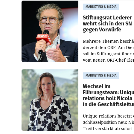
freigegeben: Die
MARKETING & MEDIA
Bundeswettbewerbsbeh
und der Bundeskartellan
Stiftungsrat Lederer
wehrt sich in den SN
gegen Vorwürfe
Mehrere Themen beschä
derzeit den ORF. Am Die
soll im Stiftungsrat über 
vom neuen ORF-Chef Cl
Pig vorgeschlagenen
Besetzungen für die
MARKETING & MEDIA
Direktionen abgestimmt
werden.
Wechsel im
Führungsteam: Uniq
relations holt Nicola 
in die Geschäftsleit
Unique relations besetzt 
Schlüsselposition neu: Ni
Treitl verstärkt ab sofort