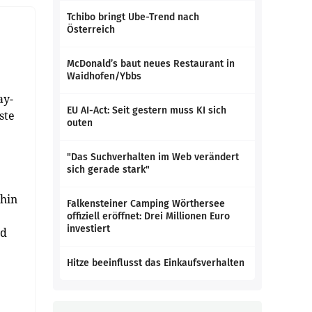
Tchibo bringt Ube-Trend nach
Österreich
McDonald’s baut neues Restaurant in
Waidhofen/Ybbs
ay-
EU AI-Act: Seit gestern muss KI sich
ste
outen
"Das Suchverhalten im Web verändert
sich gerade stark"
rhin
Falkensteiner Camping Wörthersee
offiziell eröffnet: Drei Millionen Euro
investiert
nd
Hitze beeinflusst das Einkaufsverhalten