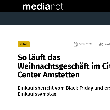
event
draw
03.12.2024
Red
RETAIL
So läuft das
Weihnachtsgeschäft im Ci
Center Amstetten
Einkaufsbericht vom Black Friday und er
Einkaufssamstag.