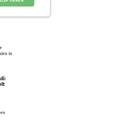
KZEPTIEREN
zwei
e
alen in
ich.
gen in
li:
lt
gen
uge