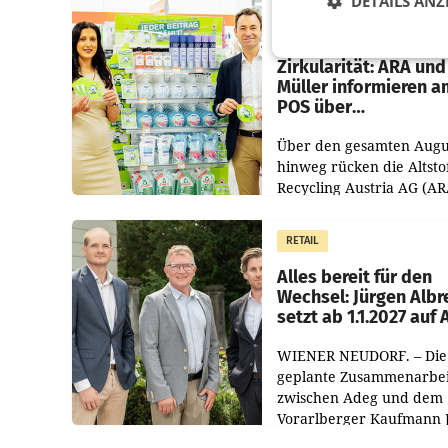
DETAILS ANZ
RETAIL
Eine Bühne für
Zirkularität: ARA und
Müller informieren a
POS über
Kreislauffähigkeit
Über den gesamten Augu
hinweg rücken die Altsto
Recycling Austria AG (AR
und der Handelskonzern
Müller die Initiative „Krei
RETAIL
Helden“ in allen
österreichischen Müller-F
Alles bereit für den
Wechsel: Jürgen Albr
setzt ab 1.1.2027 auf
WIENER NEUDORF. – Die
geplante Zusammenarbei
zwischen Adeg und dem
Vorarlberger Kaufmann 
Albrecht ist kartellrechtl