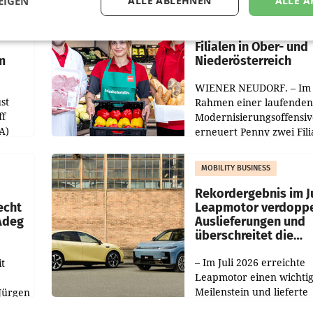
EIGEN
ALLE ABLEHNEN
ALLE A
RETAIL
Penny modernisiert 
Filialen in Ober- und
m
Niederösterreich
WIENER NEUDORF. – Im
st
Rahmen einer laufenden
ff
Modernisierungsoffensiv
A)
erneuert Penny zwei Fili
Nieder- und Oberösterre
slauf-
Die beiden Standorte lie
MOBILITY BUSINESS
Haag sowie im rund
ilialen
Rekordergebnis im Ju
echt
Leapmotor verdoppe
 Adeg
Auslieferungen und
überschreitet die
100.000er-Marke
– Im Juli 2026 erreichte
t
Leapmotor einen wichti
Meilenstein und lieferte
Jürgen
weltweit 101.267 Fahrze
ich