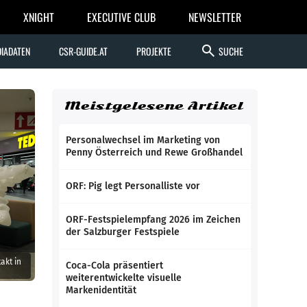
XNIGHT
EXECUTIVE CLUB
NEWSLETTER
search
IADATEN
CSR-GUIDE.AT
PROJEKTE
SUCHE
Meistgelesene Artikel
Personalwechsel im Marketing von
Penny Österreich und Rewe Großhandel
ORF: Pig legt Personalliste vor
ORF-Festspielempfang 2026 im Zeichen
der Salzburger Festspiele
akt in
Coca-Cola präsentiert
weiterentwickelte visuelle
Markenidentität