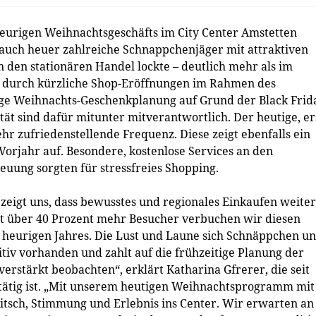
eurigen Weihnachtsgeschäfts im City Center Amstetten
 auch heuer zahlreiche Schnappchenjäger mit attraktiven
den stationären Handel lockte – deutlich mehr als im
l durch kürzliche Shop-Eröffnungen im Rahmen des
ige Weihnachts-Geschenkplanung auf Grund der Black Frid
tät sind dafür mitunter mitverantwortlich. Der heutige, er
hr zufriedenstellende Frequenz. Diese zeigt ebenfalls ein
Vorjahr auf. Besondere, kostenlose Services an den
ung sorgten für stressfreies Shopping.
zeigt uns, dass bewusstes und regionales Einkaufen weite
Mit über 40 Prozent mehr Besucher verbuchen wir diesen
es heurigen Jahres. Die Lust und Laune sich Schnäppchen u
nitiv vorhanden und zahlt auf die frühzeitige Planung der
erstärkt beobachten“, erklärt Katharina Gfrerer, die seit
ätig ist. „Mit unserem heutigen Weihnachtsprogramm mit
Kitsch, Stimmung und Erlebnis ins Center. Wir erwarten an