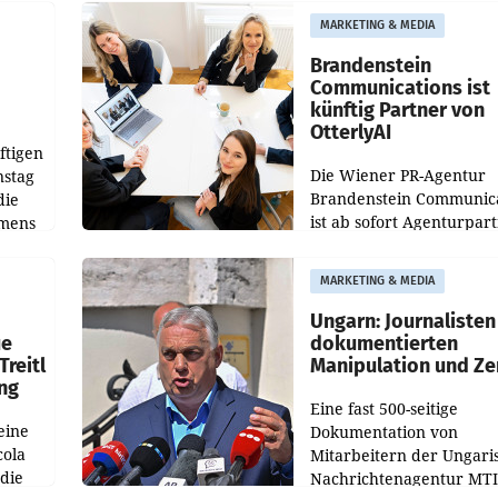
aus, womit sich das Erge
MARKETING & MEDIA
gegenüber Juli 2025 meh
örde
verdoppelte (+102
walt
Brandenstein
Communications ist
künftig Partner von
OtterlyAI
ftigen
Die Wiener PR-Agentur
nstag
Brandenstein Communica
die
ist ab sofort Agenturpar
emens
der KI-Monitoring- und
Optimierungsplattform
MARKETING & MEDIA
OtterlyAI. Damit baut di
Agentur ihr Leistungspor
Ungarn: Journalisten
ue
dokumentierten
Treitl
Manipulation und Ze
ung
Eine fast 500-seitige
eine
Dokumentation von
cola
Mitarbeitern der Ungari
 die
Nachrichtenagentur MTI 