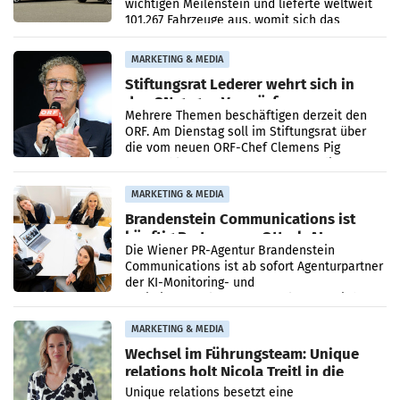
wichtigen Meilenstein und lieferte weltweit
101.267 Fahrzeuge aus, womit sich das
Ergebnis gegenüber Juli 2025 mehr als
verdoppelte (+102
MARKETING & MEDIA
Stiftungsrat Lederer wehrt sich in
den SN gegen Vorwürfe
Mehrere Themen beschäftigen derzeit den
ORF. Am Dienstag soll im Stiftungsrat über
die vom neuen ORF-Chef Clemens Pig
vorgeschlagenen Besetzungen für die
Direktionen abgestimmt werden.
MARKETING & MEDIA
Brandenstein Communications ist
künftig Partner von OtterlyAI
Die Wiener PR-Agentur Brandenstein
Communications ist ab sofort Agenturpartner
der KI-Monitoring- und
Optimierungsplattform OtterlyAI. Damit baut
die Agentur ihr Leistungsportfolio
MARKETING & MEDIA
Wechsel im Führungsteam: Unique
relations holt Nicola Treitl in die
Geschäftsleitung
Unique relations besetzt eine