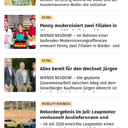
Handelskonzern Müller die Initiative
„Kreislauf-Helden“ in allen österreichischen
Müller-Filialen
RETAIL
Penny modernisiert zwei Filialen in
Ober- und Niederösterreich
WIENER NEUDORF. – Im Rahmen einer
laufenden Modernisierungsoffensive
erneuert Penny zwei Filialen in Nieder- und
Oberösterreich. Die beiden Standorte liegen
in Haag sowie im rund
RETAIL
Alles bereit für den Wechsel: Jürgen
Albrecht setzt ab 1.1.2027 auf Adeg
WIENER NEUDORF. – Die geplante
Zusammenarbeit zwischen Adeg und dem
Vorarlberger Kaufmann Jürgen Albrecht ist
kartellrechtlich freigegeben: Die
Bundeswettbewerbsbehörde und der
Bundeskartellanwalt
MOBILITY BUSINESS
Rekordergebnis im Juli: Leapmotor
verdoppelt Auslieferungen und
überschreitet die 100.000er-Marke
– Im Juli 2026 erreichte Leapmotor einen