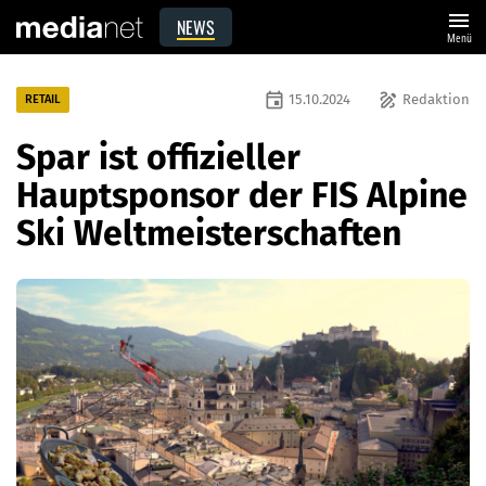
menu
NEWS
Menü
event
draw
15.10.2024
Redaktion
RETAIL
Spar ist offizieller
Hauptsponsor der FIS Alpine
Ski Weltmeisterschaften