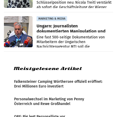
Schlüsselposition neu: Nicola Treitl verstärkt
ab sofort die Geschäftsleitung der Wiener
PR-Agentur an der Seite von Josef Kalina und
Anna Kalina-Mahr.
MARKETING & MEDIA
Ungarn: Journalisten
dokumentierten Manipulation und
Zensur
Eine fast 500-seitige Dokumentation von
Mitarbeitern der Ungarischen
Nachrichtenagentur MTI soll die
systematische Nachrichten-Manipulation und
Zensur bei der Agentur während der Zeit
Meistgelesene Artikel
Falkensteiner Camping Wörthersee offiziell eröffnet:
Drei Millionen Euro investiert
Personalwechsel im Marketing von Penny
Österreich und Rewe Großhandel
ORF: Pig legt Personalliste vor