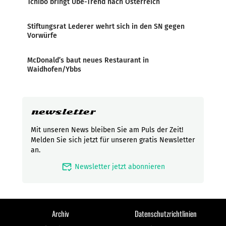
Tchibo bringt Ube-Trend nach Österreich
Stiftungsrat Lederer wehrt sich in den SN gegen
Vorwürfe
McDonald’s baut neues Restaurant in
Waidhofen/Ybbs
newsletter
Mit unseren News bleiben Sie am Puls der Zeit!
Melden Sie sich jetzt für unseren gratis Newsletter
an.
mark_email_read
Newsletter jetzt abonnieren
Archiv
Datenschutzrichtlinien