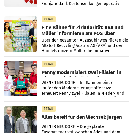
Frühjahr dank Kostensenkungen operativ
wieder Gewinn gemacht und die
Markterwartung deutlich übertroffen.
RETAIL
Eine Bühne für Zirkularität: ARA und
Müller informieren am POS über
Kreislauffähigkeit
Über den gesamten August hinweg rücken die
Altstoff Recycling Austria AG (ARA) und der
Handelskonzern Müller die Initiative
„Kreislauf-Helden“ in allen österreichischen
Müller-Filialen
RETAIL
Penny modernisiert zwei Filialen in
Ober- und Niederösterreich
WIENER NEUDORF. – Im Rahmen einer
laufenden Modernisierungsoffensive
erneuert Penny zwei Filialen in Nieder- und
Oberösterreich. Die beiden Standorte liegen
in Haag sowie im rund
RETAIL
Alles bereit für den Wechsel: Jürgen
Albrecht setzt ab 1.1.2027 auf Adeg
WIENER NEUDORF. – Die geplante
Zusammenarbeit zwischen Adeg und dem