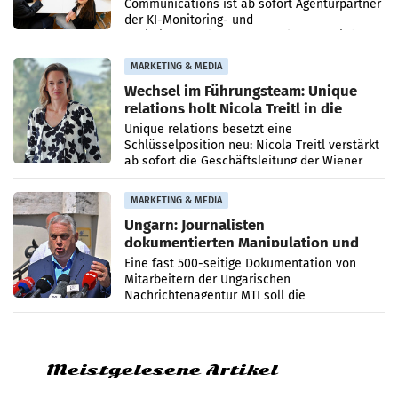
Communications ist ab sofort Agenturpartner
der KI-Monitoring- und
Optimierungsplattform OtterlyAI. Damit baut
die Agentur ihr Leistungsportfolio
MARKETING & MEDIA
Wechsel im Führungsteam: Unique
relations holt Nicola Treitl in die
Geschäftsleitung
Unique relations besetzt eine
Schlüsselposition neu: Nicola Treitl verstärkt
ab sofort die Geschäftsleitung der Wiener
PR-Agentur an der Seite von Josef Kalina und
Anna Kalina-Mahr.
MARKETING & MEDIA
Ungarn: Journalisten
dokumentierten Manipulation und
Zensur
Eine fast 500-seitige Dokumentation von
Mitarbeitern der Ungarischen
Nachrichtenagentur MTI soll die
systematische Nachrichten-Manipulation und
Zensur bei der Agentur während der Zeit
Meistgelesene Artikel