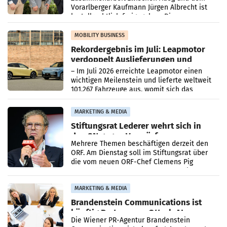
Vorarlberger Kaufmann Jürgen Albrecht ist
kartellrechtlich freigegeben: Die
Bundeswettbewerbsbehörde und der
Bundeskartellanwalt
MOBILITY BUSINESS
Rekordergebnis im Juli: Leapmotor
verdoppelt Auslieferungen und
überschreitet die 100.000er-Marke
– Im Juli 2026 erreichte Leapmotor einen
wichtigen Meilenstein und lieferte weltweit
101.267 Fahrzeuge aus, womit sich das
Ergebnis gegenüber Juli 2025 mehr als
verdoppelte (+102
MARKETING & MEDIA
Stiftungsrat Lederer wehrt sich in
den SN gegen Vorwürfe
Mehrere Themen beschäftigen derzeit den
ORF. Am Dienstag soll im Stiftungsrat über
die vom neuen ORF-Chef Clemens Pig
vorgeschlagenen Besetzungen für die
Direktionen abgestimmt werden.
MARKETING & MEDIA
Brandenstein Communications ist
künftig Partner von OtterlyAI
Die Wiener PR-Agentur Brandenstein