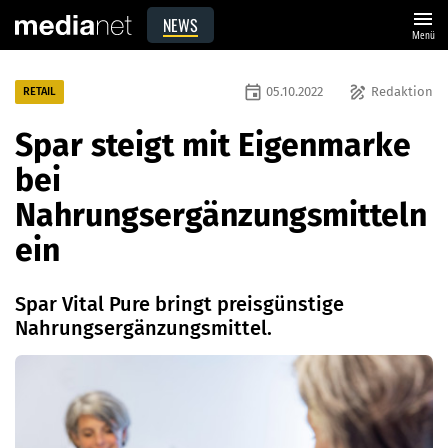
menu
NEWS
Menü
event
draw
05.10.2022
Redaktion
RETAIL
Spar steigt mit Eigenmarke
bei
Nahrungsergänzungsmitteln
ein
Spar Vital Pure bringt preisgünstige
Nahrungsergänzungsmittel.