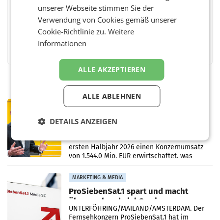
unserer Webseite stimmen Sie der
Verwendung von Cookies gemäß unserer
Cookie-Richtlinie zu.
Weitere
Facebook
Twitter
Messenger
WhatsApp
LinkedIn
XING
Teilen
Informationen
ALLE AKZEPTIEREN
ALLE ABLEHNEN
PRIMENEWS
Österreichische Post: Umsatzplus im
DETAILS ANZEIGEN
ersten Halbjahr trotz schwachem
Briefgeschäft
WIEN Die Österreichische Post AG hat im
ersten Halbjahr 2026 einen Konzernumsatz
von 1.544,0 Mio. EUR erwirtschaftet, was
einem Plus von 3,8 Prozent gegenüber dem
Vergleichszeitraum
MARKETING & MEDIA
ProSiebenSat.1 spart und macht
überraschend viel Gewinn
UNTERFÖHRING/MAILAND/AMSTERDAM. Der
Fernsehkonzern ProSiebenSat.1 hat im