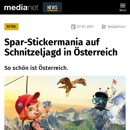
menu
NEWS
Menü
event
draw
07.01.2021
Redaktion
RETAIL
Spar-Stickermania auf
Schnitzeljagd in Österreich
So schön ist Österreich.