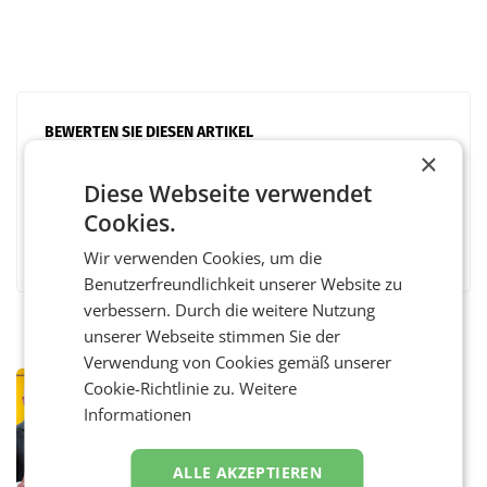
BEWERTEN SIE DIESEN ARTIKEL
×
Diese Webseite verwendet
Cookies.
Facebook
Twitter
Messenger
WhatsApp
LinkedIn
XING
Teilen
Wir verwenden Cookies, um die
Benutzerfreundlichkeit unserer Website zu
verbessern. Durch die weitere Nutzung
unserer Webseite stimmen Sie der
Verwendung von Cookies gemäß unserer
PRIMENEWS
Cookie-Richtlinie zu.
Weitere
Österreichische Post: Umsatzplus im
Informationen
ersten Halbjahr trotz schwachem
Briefgeschäft
WIEN Die Österreichische Post AG hat im
ALLE AKZEPTIEREN
ersten Halbjahr 2026 einen Konzernumsatz