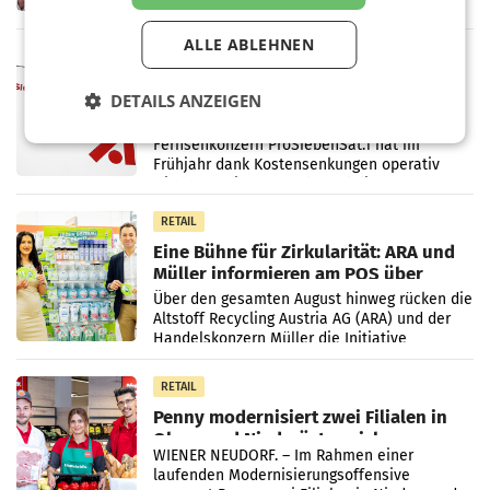
von 1.544,0 Mio. EUR erwirtschaftet, was
einem Plus von 3,8 Prozent gegenüber dem
ALLE ABLEHNEN
Vergleichszeitraum
MARKETING & MEDIA
ProSiebenSat.1 spart und macht
DETAILS ANZEIGEN
überraschend viel Gewinn
UNTERFÖHRING/MAILAND/AMSTERDAM. Der
Fernsehkonzern ProSiebenSat.1 hat im
Frühjahr dank Kostensenkungen operativ
wieder Gewinn gemacht und die
Markterwartung deutlich übertroffen.
RETAIL
Eine Bühne für Zirkularität: ARA und
Müller informieren am POS über
Kreislauffähigkeit
Über den gesamten August hinweg rücken die
Altstoff Recycling Austria AG (ARA) und der
Handelskonzern Müller die Initiative
„Kreislauf-Helden“ in allen österreichischen
Müller-Filialen
RETAIL
Penny modernisiert zwei Filialen in
Ober- und Niederösterreich
WIENER NEUDORF. – Im Rahmen einer
laufenden Modernisierungsoffensive