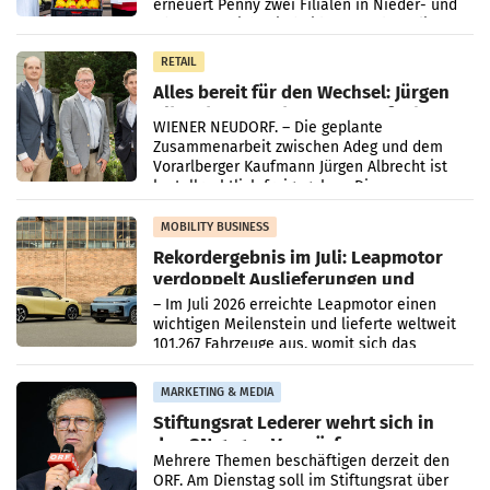
erneuert Penny zwei Filialen in Nieder- und
Oberösterreich. Die beiden Standorte liegen
in Haag sowie im rund
RETAIL
Alles bereit für den Wechsel: Jürgen
Albrecht setzt ab 1.1.2027 auf Adeg
WIENER NEUDORF. – Die geplante
Zusammenarbeit zwischen Adeg und dem
Vorarlberger Kaufmann Jürgen Albrecht ist
kartellrechtlich freigegeben: Die
Bundeswettbewerbsbehörde und der
Bundeskartellanwalt
MOBILITY BUSINESS
Rekordergebnis im Juli: Leapmotor
verdoppelt Auslieferungen und
überschreitet die 100.000er-Marke
– Im Juli 2026 erreichte Leapmotor einen
wichtigen Meilenstein und lieferte weltweit
101.267 Fahrzeuge aus, womit sich das
Ergebnis gegenüber Juli 2025 mehr als
verdoppelte (+102
MARKETING & MEDIA
Stiftungsrat Lederer wehrt sich in
den SN gegen Vorwürfe
Mehrere Themen beschäftigen derzeit den
ORF. Am Dienstag soll im Stiftungsrat über