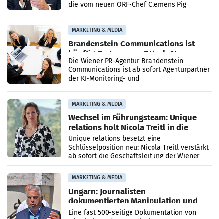
die vom neuen ORF-Chef Clemens Pig
vorgeschlagenen Besetzungen für die
Direktionen abgestimmt werden.
MARKETING & MEDIA
Brandenstein Communications ist
künftig Partner von OtterlyAI
Die Wiener PR-Agentur Brandenstein
Communications ist ab sofort Agenturpartner
der KI-Monitoring- und
Optimierungsplattform OtterlyAI. Damit baut
die Agentur ihr Leistungsportfolio
MARKETING & MEDIA
Wechsel im Führungsteam: Unique
relations holt Nicola Treitl in die
Geschäftsleitung
Unique relations besetzt eine
Schlüsselposition neu: Nicola Treitl verstärkt
ab sofort die Geschäftsleitung der Wiener
PR-Agentur an der Seite von Josef Kalina und
Anna Kalina-Mahr.
MARKETING & MEDIA
Ungarn: Journalisten
dokumentierten Manipulation und
Zensur
Eine fast 500-seitige Dokumentation von