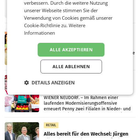
verbessern. Durch die weitere Nutzung
UNTERFÖHRING/MAILAND/AMSTERDAM. Der
Fernsehkonzern ProSiebenSat.1 hat im
unserer Webseite stimmen Sie der
Frühjahr dank Kostensenkungen operativ
Verwendung von Cookies gemäß unserer
wieder Gewinn gemacht und die
Cookie-Richtlinie zu.
Weitere
Markterwartung deutlich übertroffen.
RETAIL
Informationen
Eine Bühne für Zirkularität: ARA und
Müller informieren am POS über
ALLE AKZEPTIEREN
Kreislauffähigkeit
Über den gesamten August hinweg rücken die
Altstoff Recycling Austria AG (ARA) und der
Handelskonzern Müller die Initiative
ALLE ABLEHNEN
„Kreislauf-Helden“ in allen österreichischen
Müller-Filialen
RETAIL
DETAILS ANZEIGEN
Penny modernisiert zwei Filialen in
Ober- und Niederösterreich
WIENER NEUDORF. – Im Rahmen einer
laufenden Modernisierungsoffensive
erneuert Penny zwei Filialen in Nieder- und
Oberösterreich. Die beiden Standorte liegen
in Haag sowie im rund
RETAIL
Alles bereit für den Wechsel: Jürgen