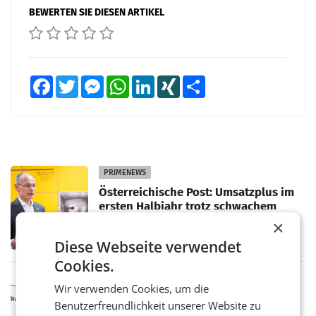
BEWERTEN SIE DIESEN ARTIKEL
Facebook
Twitter
Messenger
WhatsApp
LinkedIn
XING
Teilen
PRIMENEWS
Österreichische Post: Umsatzplus im
ersten Halbjahr trotz schwachem
Briefgeschäft
WIEN Die Österreichische Post AG hat im
×
ersten Halbjahr 2026 einen Konzernumsatz
Diese Webseite verwendet
von 1.544,0 Mio. EUR erwirtschaftet, was
einem Plus von 3,8 Prozent gegenüber dem
Cookies.
Vergleichszeitraum
MARKETING & MEDIA
Wir verwenden Cookies, um die
ProSiebenSat.1 spart und macht
Benutzerfreundlichkeit unserer Website zu
überraschend viel Gewinn