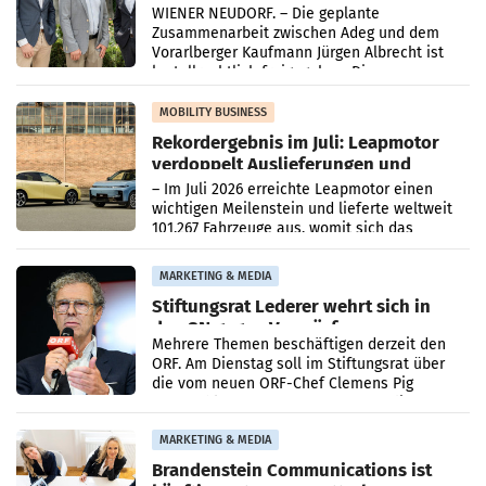
Albrecht setzt ab 1.1.2027 auf Adeg
WIENER NEUDORF. – Die geplante
Zusammenarbeit zwischen Adeg und dem
Vorarlberger Kaufmann Jürgen Albrecht ist
kartellrechtlich freigegeben: Die
Bundeswettbewerbsbehörde und der
Bundeskartellanwalt
MOBILITY BUSINESS
Rekordergebnis im Juli: Leapmotor
verdoppelt Auslieferungen und
überschreitet die 100.000er-Marke
– Im Juli 2026 erreichte Leapmotor einen
wichtigen Meilenstein und lieferte weltweit
101.267 Fahrzeuge aus, womit sich das
Ergebnis gegenüber Juli 2025 mehr als
verdoppelte (+102
MARKETING & MEDIA
Stiftungsrat Lederer wehrt sich in
den SN gegen Vorwürfe
Mehrere Themen beschäftigen derzeit den
ORF. Am Dienstag soll im Stiftungsrat über
die vom neuen ORF-Chef Clemens Pig
vorgeschlagenen Besetzungen für die
Direktionen abgestimmt werden.
MARKETING & MEDIA
Brandenstein Communications ist