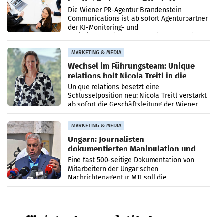
künftig Partner von OtterlyAI
Die Wiener PR-Agentur Brandenstein
Communications ist ab sofort Agenturpartner
der KI-Monitoring- und
Optimierungsplattform OtterlyAI. Damit baut
die Agentur ihr Leistungsportfolio
MARKETING & MEDIA
Wechsel im Führungsteam: Unique
relations holt Nicola Treitl in die
Geschäftsleitung
Unique relations besetzt eine
Schlüsselposition neu: Nicola Treitl verstärkt
ab sofort die Geschäftsleitung der Wiener
PR-Agentur an der Seite von Josef Kalina und
Anna Kalina-Mahr.
MARKETING & MEDIA
Ungarn: Journalisten
dokumentierten Manipulation und
Zensur
Eine fast 500-seitige Dokumentation von
Mitarbeitern der Ungarischen
Nachrichtenagentur MTI soll die
systematische Nachrichten-Manipulation und
Zensur bei der Agentur während der Zeit