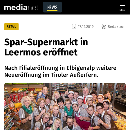
menu
NEWS
Menü
event
draw
17.12.2019
Redaktion
RETAIL
Spar-Supermarkt in
Leermos eröffnet
Nach Filialeröffnung in Elbigenalp weitere
Neueröffnung im Tiroler Außerfern.