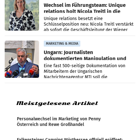
Wechsel im Führungsteam: Unique
relations holt Nicola Treitl in die
Geschäftsleitung
Unique relations besetzt eine
Schlüsselposition neu: Nicola Treitl verstärkt
ab sofort die Geschäftsleitung der Wiener
PR-Agentur an der Seite von Josef Kalina und
Anna Kalina-Mahr.
MARKETING & MEDIA
Ungarn: Journalisten
dokumentierten Manipulation und
Zensur
Eine fast 500-seitige Dokumentation von
Mitarbeitern der Ungarischen
Nachrichtenagentur MTI soll die
systematische Nachrichten-Manipulation und
Zensur bei der Agentur während der Zeit
Meistgelesene Artikel
Personalwechsel im Marketing von Penny
Österreich und Rewe Großhandel
Falkensteiner Camping Wörthersee offiziell eröffnet: