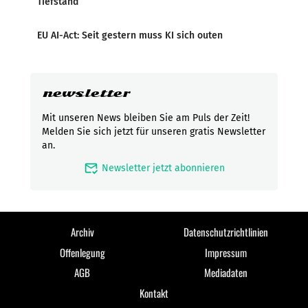
Tiefstand
EU AI-Act: Seit gestern muss KI sich outen
newsletter
Mit unseren News bleiben Sie am Puls der Zeit!
Melden Sie sich jetzt für unseren gratis Newsletter
an.
mark_email_read
Newsletter jetzt abonnieren
Archiv
Datenschutzrichtlinien
Offenlegung
Impressum
AGB
Mediadaten
Kontakt