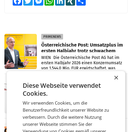
PRIMENEWS
Österreichische Post: Umsatzplus im
ersten Halbjahr trotz schwachem
Briefgeschäft
WIEN Die Österreichische Post AG hat im
ersten Halbjahr 2026 einen Konzernumsatz
von 1.544,0 Mio. EUR erwirtschaftet, was
einem Plus von 3,8 Prozent gegenüber dem
×
Vergleichszeitraum
MARKETING & MEDIA
Diese Webseite verwendet
ProSiebenSat.1 spart und macht
Cookies.
überraschend viel Gewinn
UNTERFÖHRING/MAILAND/AMSTERDAM. Der
Wir verwenden Cookies, um die
Fernsehkonzern ProSiebenSat.1 hat im
Benutzerfreundlichkeit unserer Website zu
Frühjahr dank Kostensenkungen operativ
wieder Gewinn gemacht und die
verbessern. Durch die weitere Nutzung
Markterwartung deutlich übertroffen.
unserer Webseite stimmen Sie der
RETAIL
Verwendung von Cookies gemäß unserer