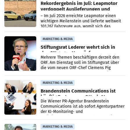
Rekordergebnis im Juli: Leapmotor
verdoppelt Auslieferungen und
überschreitet die 100.000er-Marke
– Im Juli 2026 erreichte Leapmotor einen
wichtigen Meilenstein und lieferte weltweit
101.267 Fahrzeuge aus, womit sich das
Ergebnis gegenüber Juli 2025 mehr als
verdoppelte (+102
MARKETING & MEDIA
Stiftungsrat Lederer wehrt sich in
den SN gegen Vorwürfe
Mehrere Themen beschäftigen derzeit den
ORF. Am Dienstag soll im Stiftungsrat über
die vom neuen ORF-Chef Clemens Pig
vorgeschlagenen Besetzungen für die
Direktionen abgestimmt werden.
MARKETING & MEDIA
Brandenstein Communications ist
künftig Partner von OtterlyAI
Die Wiener PR-Agentur Brandenstein
Communications ist ab sofort Agenturpartner
der KI-Monitoring- und
Optimierungsplattform OtterlyAI. Damit baut
die Agentur ihr Leistungsportfolio
MARKETING & MEDIA