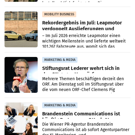
kartellrechtlich freigegeben: Die
Bundeswettbewerbsbehörde und der
Bundeskartellanwalt
MOBILITY BUSINESS
Rekordergebnis im Juli: Leapmotor
verdoppelt Auslieferungen und
überschreitet die 100.000er-Marke
– Im Juli 2026 erreichte Leapmotor einen
wichtigen Meilenstein und lieferte weltweit
101.267 Fahrzeuge aus, womit sich das
Ergebnis gegenüber Juli 2025 mehr als
verdoppelte (+102
MARKETING & MEDIA
Stiftungsrat Lederer wehrt sich in
den SN gegen Vorwürfe
Mehrere Themen beschäftigen derzeit den
ORF. Am Dienstag soll im Stiftungsrat über
die vom neuen ORF-Chef Clemens Pig
vorgeschlagenen Besetzungen für die
Direktionen abgestimmt werden.
MARKETING & MEDIA
Brandenstein Communications ist
künftig Partner von OtterlyAI
Die Wiener PR-Agentur Brandenstein
Communications ist ab sofort Agenturpartner