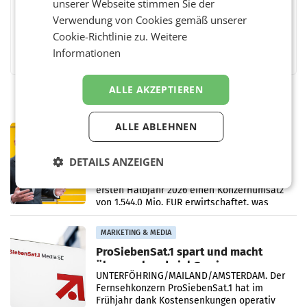
unserer Webseite stimmen Sie der
Verwendung von Cookies gemäß unserer
Cookie-Richtlinie zu.
Weitere
Facebook
Twitter
Messenger
WhatsApp
LinkedIn
XING
Teilen
Informationen
ALLE AKZEPTIEREN
ALLE ABLEHNEN
PRIMENEWS
Österreichische Post: Umsatzplus im
DETAILS ANZEIGEN
ersten Halbjahr trotz schwachem
Briefgeschäft
WIEN Die Österreichische Post AG hat im
ersten Halbjahr 2026 einen Konzernumsatz
von 1.544,0 Mio. EUR erwirtschaftet, was
einem Plus von 3,8 Prozent gegenüber dem
Vergleichszeitraum
MARKETING & MEDIA
ProSiebenSat.1 spart und macht
überraschend viel Gewinn
UNTERFÖHRING/MAILAND/AMSTERDAM. Der
Fernsehkonzern ProSiebenSat.1 hat im
Frühjahr dank Kostensenkungen operativ