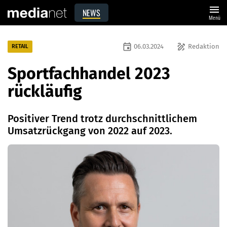
menu
NEWS
Menü
event
draw
06.03.2024
Redaktion
RETAIL
Sportfachhandel 2023
rückläufig
Positiver Trend trotz durchschnittlichem
Umsatzrückgang von 2022 auf 2023.