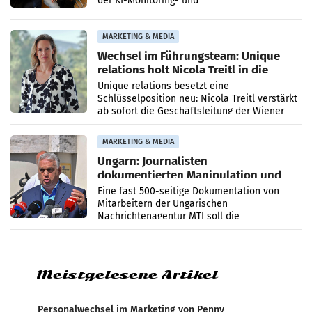
der KI-Monitoring- und
Optimierungsplattform OtterlyAI. Damit baut
die Agentur ihr Leistungsportfolio
MARKETING & MEDIA
Wechsel im Führungsteam: Unique
relations holt Nicola Treitl in die
Geschäftsleitung
Unique relations besetzt eine
Schlüsselposition neu: Nicola Treitl verstärkt
ab sofort die Geschäftsleitung der Wiener
PR-Agentur an der Seite von Josef Kalina und
Anna Kalina-Mahr.
MARKETING & MEDIA
Ungarn: Journalisten
dokumentierten Manipulation und
Zensur
Eine fast 500-seitige Dokumentation von
Mitarbeitern der Ungarischen
Nachrichtenagentur MTI soll die
systematische Nachrichten-Manipulation und
Zensur bei der Agentur während der Zeit
Meistgelesene Artikel
Personalwechsel im Marketing von Penny