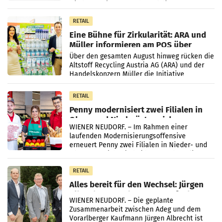
wieder Gewinn gemacht und die
Markterwartung deutlich übertroffen.
RETAIL
Eine Bühne für Zirkularität: ARA und
Müller informieren am POS über
Kreislauffähigkeit
Über den gesamten August hinweg rücken die
Altstoff Recycling Austria AG (ARA) und der
Handelskonzern Müller die Initiative
„Kreislauf-Helden“ in allen österreichischen
Müller-Filialen
RETAIL
Penny modernisiert zwei Filialen in
Ober- und Niederösterreich
WIENER NEUDORF. – Im Rahmen einer
laufenden Modernisierungsoffensive
erneuert Penny zwei Filialen in Nieder- und
Oberösterreich. Die beiden Standorte liegen
in Haag sowie im rund
RETAIL
Alles bereit für den Wechsel: Jürgen
Albrecht setzt ab 1.1.2027 auf Adeg
WIENER NEUDORF. – Die geplante
Zusammenarbeit zwischen Adeg und dem
Vorarlberger Kaufmann Jürgen Albrecht ist