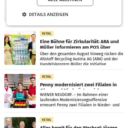
überraschend viel Gewinn
UNTERFÖHRING/MAILAND/AMSTERDAM. Der
Fernsehkonzern ProSiebenSat.1 hat im
DETAILS ANZEIGEN
Frühjahr dank Kostensenkungen operativ
wieder Gewinn gemacht und die
Markterwartung deutlich übertroffen.
RETAIL
Eine Bühne für Zirkularität: ARA und
Müller informieren am POS über
Kreislauffähigkeit
Über den gesamten August hinweg rücken die
Altstoff Recycling Austria AG (ARA) und der
Handelskonzern Müller die Initiative
„Kreislauf-Helden“ in allen österreichischen
Müller-Filialen
RETAIL
Penny modernisiert zwei Filialen in
Ober- und Niederösterreich
WIENER NEUDORF. – Im Rahmen einer
laufenden Modernisierungsoffensive
erneuert Penny zwei Filialen in Nieder- und
Oberösterreich. Die beiden Standorte liegen
in Haag sowie im rund
RETAIL
Alles bereit für den Wechsel: Jürgen