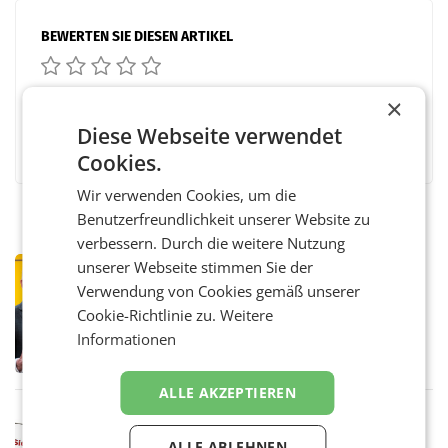
BEWERTEN SIE DIESEN ARTIKEL
×
Diese Webseite verwendet
Facebook
Twitter
Messenger
WhatsApp
LinkedIn
XING
Teilen
Cookies.
Wir verwenden Cookies, um die
Benutzerfreundlichkeit unserer Website zu
verbessern. Durch die weitere Nutzung
unserer Webseite stimmen Sie der
PRIMENEWS
Verwendung von Cookies gemäß unserer
Österreichische Post: Umsatzplus im
ersten Halbjahr trotz schwachem
Cookie-Richtlinie zu.
Weitere
Briefgeschäft
WIEN Die Österreichische Post AG hat im
Informationen
ersten Halbjahr 2026 einen Konzernumsatz
von 1.544,0 Mio. EUR erwirtschaftet, was
einem Plus von 3,8 Prozent gegenüber dem
ALLE AKZEPTIEREN
Vergleichszeitraum
MARKETING & MEDIA
ProSiebenSat.1 spart und macht
ALLE ABLEHNEN