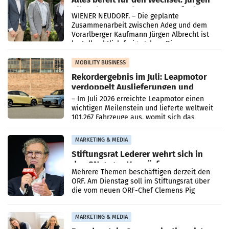
Albrecht setzt ab 1.1.2027 auf Adeg
WIENER NEUDORF. – Die geplante
Zusammenarbeit zwischen Adeg und dem
Vorarlberger Kaufmann Jürgen Albrecht ist
kartellrechtlich freigegeben: Die
Bundeswettbewerbsbehörde und der
Bundeskartellanwalt
MOBILITY BUSINESS
Rekordergebnis im Juli: Leapmotor
verdoppelt Auslieferungen und
überschreitet die 100.000er-Marke
– Im Juli 2026 erreichte Leapmotor einen
wichtigen Meilenstein und lieferte weltweit
101.267 Fahrzeuge aus, womit sich das
Ergebnis gegenüber Juli 2025 mehr als
verdoppelte (+102
MARKETING & MEDIA
Stiftungsrat Lederer wehrt sich in
den SN gegen Vorwürfe
Mehrere Themen beschäftigen derzeit den
ORF. Am Dienstag soll im Stiftungsrat über
die vom neuen ORF-Chef Clemens Pig
vorgeschlagenen Besetzungen für die
Direktionen abgestimmt werden.
MARKETING & MEDIA