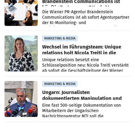
Brandenstein Communications ist
künftig Partner von OtterlyAI
Die Wiener PR-Agentur Brandenstein
Communications ist ab sofort Agenturpartner
der KI-Monitoring- und
Optimierungsplattform OtterlyAI. Damit baut
die Agentur ihr Leistungsportfolio
MARKETING & MEDIA
Wechsel im Führungsteam: Unique
relations holt Nicola Treitl in die
Geschäftsleitung
Unique relations besetzt eine
Schlüsselposition neu: Nicola Treitl verstärkt
ab sofort die Geschäftsleitung der Wiener
PR-Agentur an der Seite von Josef Kalina und
Anna Kalina-Mahr.
MARKETING & MEDIA
Ungarn: Journalisten
dokumentierten Manipulation und
Zensur
Eine fast 500-seitige Dokumentation von
Mitarbeitern der Ungarischen
Nachrichtenagentur MTI soll die
systematische Nachrichten-Manipulation und
Zensur bei der Agentur während der Zeit