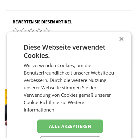
BEWERTEN SIE DIESEN ARTIKEL
×
Diese Webseite verwendet
Facebook
Twitter
Messenger
WhatsApp
LinkedIn
XING
Teilen
Cookies.
Wir verwenden Cookies, um die
Benutzerfreundlichkeit unserer Website zu
verbessern. Durch die weitere Nutzung
unserer Webseite stimmen Sie der
PRIMENEWS
Verwendung von Cookies gemäß unserer
Österreichische Post: Umsatzplus im
Cookie-Richtlinie zu.
Weitere
ersten Halbjahr trotz schwachem
Informationen
Briefgeschäft
WIEN Die Österreichische Post AG hat im
ersten Halbjahr 2026 einen Konzernumsatz
von 1.544,0 Mio. EUR erwirtschaftet, was
ALLE AKZEPTIEREN
einem Plus von 3,8 Prozent gegenüber dem
Vergleichszeitraum