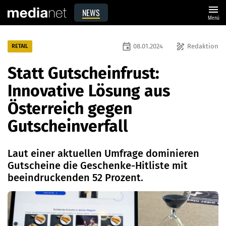
menu
NEWS
Menü
event
draw
08.01.2024
Redaktion
RETAIL
Statt Gutscheinfrust:
Innovative Lösung aus
Österreich gegen
Gutscheinverfall
Laut einer aktuellen Umfrage dominieren
Gutscheine die Geschenke-Hitliste mit
beeindruckenden 52 Prozent.