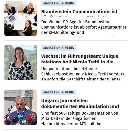
MARKETING & MEDIA
Brandenstein Communications ist
künftig Partner von OtterlyAI
Die Wiener PR-Agentur Brandenstein
Communications ist ab sofort Agenturpartner
der KI-Monitoring- und
Optimierungsplattform OtterlyAI. Damit baut
die Agentur ihr Leistungsportfolio
MARKETING & MEDIA
Wechsel im Führungsteam: Unique
relations holt Nicola Treitl in die
Geschäftsleitung
Unique relations besetzt eine
Schlüsselposition neu: Nicola Treitl verstärkt
ab sofort die Geschäftsleitung der Wiener
PR-Agentur an der Seite von Josef Kalina und
Anna Kalina-Mahr.
MARKETING & MEDIA
Ungarn: Journalisten
dokumentierten Manipulation und
Zensur
Eine fast 500-seitige Dokumentation von
Mitarbeitern der Ungarischen
Nachrichtenagentur MTI soll die
systematische Nachrichten-Manipulation und