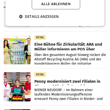
MARKETING & MEDIA
ALLE ABLEHNEN
ProSiebenSat.1 spart und macht
überraschend viel Gewinn
UNTERFÖHRING/MAILAND/AMSTERDAM. Der
DETAILS ANZEIGEN
Fernsehkonzern ProSiebenSat.1 hat im
Frühjahr dank Kostensenkungen operativ
wieder Gewinn gemacht und die
Markterwartung deutlich übertroffen.
RETAIL
Eine Bühne für Zirkularität: ARA und
Müller informieren am POS über
Kreislauffähigkeit
Über den gesamten August hinweg rücken die
Altstoff Recycling Austria AG (ARA) und der
Handelskonzern Müller die Initiative
„Kreislauf-Helden“ in allen österreichischen
Müller-Filialen
RETAIL
Penny modernisiert zwei Filialen in
Ober- und Niederösterreich
WIENER NEUDORF. – Im Rahmen einer
laufenden Modernisierungsoffensive
erneuert Penny zwei Filialen in Nieder- und
Oberösterreich. Die beiden Standorte liegen
in Haag sowie im rund