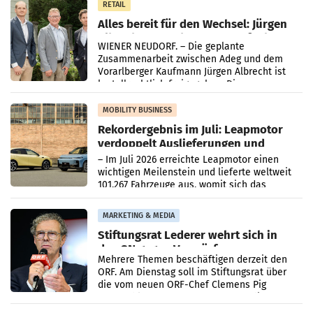
RETAIL
Alles bereit für den Wechsel: Jürgen
Albrecht setzt ab 1.1.2027 auf Adeg
WIENER NEUDORF. – Die geplante
Zusammenarbeit zwischen Adeg und dem
Vorarlberger Kaufmann Jürgen Albrecht ist
kartellrechtlich freigegeben: Die
Bundeswettbewerbsbehörde und der
Bundeskartellanwalt
MOBILITY BUSINESS
Rekordergebnis im Juli: Leapmotor
verdoppelt Auslieferungen und
überschreitet die 100.000er-Marke
– Im Juli 2026 erreichte Leapmotor einen
wichtigen Meilenstein und lieferte weltweit
101.267 Fahrzeuge aus, womit sich das
Ergebnis gegenüber Juli 2025 mehr als
verdoppelte (+102
MARKETING & MEDIA
Stiftungsrat Lederer wehrt sich in
den SN gegen Vorwürfe
Mehrere Themen beschäftigen derzeit den
ORF. Am Dienstag soll im Stiftungsrat über
die vom neuen ORF-Chef Clemens Pig
vorgeschlagenen Besetzungen für die
Direktionen abgestimmt werden.