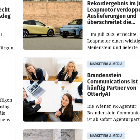
ilialen
Rekordergebnis im Ju
echt
Leapmotor verdoppe
 Adeg
Auslieferungen und
überschreitet die
100.000er-Marke
– Im Juli 2026 erreichte
t
Leapmotor einen wichti
Meilenstein und lieferte
Jürgen
weltweit 101.267 Fahrze
ich
aus, womit sich das Erge
MARKETING & MEDIA
gegenüber Juli 2025 meh
örde
verdoppelte (+102
walt
Brandenstein
Communications ist
künftig Partner von
OtterlyAI
ftigen
Die Wiener PR-Agentur
nstag
Brandenstein Communica
die
ist ab sofort Agenturpar
emens
der KI-Monitoring- und
Optimierungsplattform
MARKETING & MEDIA
OtterlyAI. Damit baut di