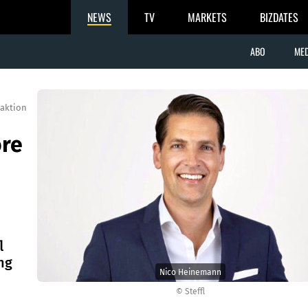
NEWS
TV
MARKETS
BIZDATES
ABO
MED
aktion
ore
l
ng
Nico Heinemann
© Steffl