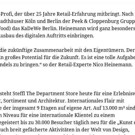
rofi, der über 25 Jahre Retail-Erfahrung mitbringt. Nach
stadthäuser Köln und Berlin der Peek & Cloppenburg Grupp
n Food) das KaDeWe Berlin. Heinemann wird ganz besonder
sbau des digitalen Auftritts einbringen.
 die zukünftige Zusammenarbeit mit den Eigentümern. Der
in großes Potential für die Zukunft. Es ist eine tolle Aufgab
andels zu bringen.“ so der Retail-Experte Nico Heinemann.
steht Steffl The Department Store heute für eine Erlebnis
tt, Sortiment und Architektur. Internationales Flair mit
der insgesamt 9 Etagen auf eigene Art. Auf 13.000 m² sin
 Niveau für eine internationale Klientel zu einem
eistert bis zu 30.000 Besucher täglich neu für die „Kunst 
ch breit gefächerte Aktivitäten in der Welt von Design,