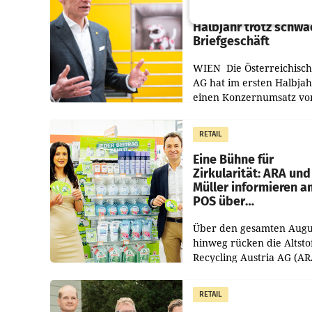
Umsatzplus im erste
Halbjahr trotz schw
Briefgeschäft
WIEN Die Österreichisch
AG hat im ersten Halbja
einen Konzernumsatz vo
1.544,0 Mio. EUR
erwirtschaftet, was eine
RETAIL
von 3,8 Prozent gegenüb
dem Vergleichszeitraum
Eine Bühne für
Zirkularität: ARA und
Müller informieren a
POS über
Kreislauffähigkeit
Über den gesamten Augu
hinweg rücken die Altsto
Recycling Austria AG (AR
und der Handelskonzern
Müller die Initiative „Krei
RETAIL
Helden“ in allen