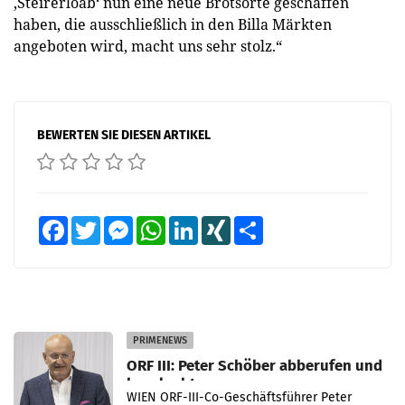
‚Steirerloab‘ nun eine neue Brotsorte geschaffen
haben, die ausschließlich in den Billa Märkten
angeboten wird, macht uns sehr stolz.“
BEWERTEN SIE DIESEN ARTIKEL
Facebook
Twitter
Messenger
WhatsApp
LinkedIn
XING
Teilen
PRIMENEWS
ORF III: Peter Schöber abberufen und
beurlaubt
WIEN ORF-III-Co-Geschäftsführer Peter