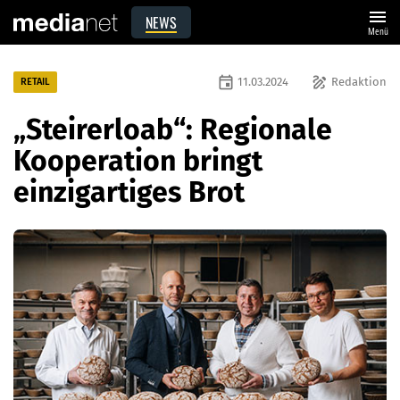
menu
NEWS
Menü
event
draw
11.03.2024
Redaktion
RETAIL
„Steirerloab“: Regionale
Kooperation bringt
einzigartiges Brot