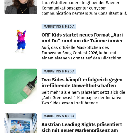
auf
Lara Gstöttenbauer steigt bei der Wiener
Kommunikationsagentur currycom
communication partners zum Consultant auf.
Die 27-jährige Beraterin betreut Kundinnen
und Kunden in den Bereichen
MARKETING & MEDIA
ORF Kids startet neues Format „Auri
und Du“ rund um die Träume junger
Menschen
Auri, das offizielle Maskottchen des
Eurovision Song Contest 2026, kehrt mit
einem eigenen Format auf den Bildschirm
zurück. In der neuen Sendung „Auri und Du“
bei ORF Kids steht
MARKETING & MEDIA
Two Sides kämpft erfolgreich gegen
irreführende Umweltbotschaften
beim Papiereinsatz
Seit mehr als einem Jahrzehnt setzt sich die
„Anti-Greenwash“-Kampagne der Initiative
Two Sides gegen irreführende
Umweltaussagen bei Papierkommunikation
und papierbasierten Verpackungen
MARKETING & MEDIA
Austrian Leading Sights präsentiert
sich mit neuer Markenpräsenz am