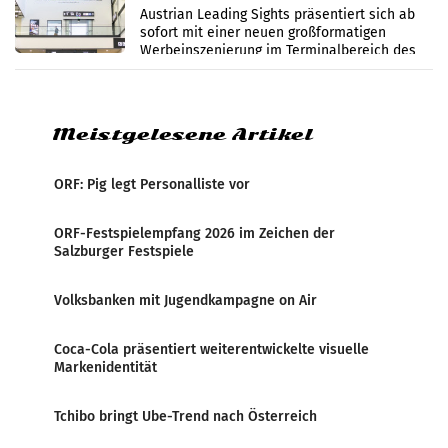
Flughafen Wien
Austrian Leading Sights präsentiert sich ab
sofort mit einer neuen großformatigen
Werbeinszenierung im Terminalbereich des
Flughafen Wien. Die Präsenz befindet sich im
Verbindungsbereich
Meistgelesene Artikel
ORF: Pig legt Personalliste vor
ORF-Festspielempfang 2026 im Zeichen der
Salzburger Festspiele
Volksbanken mit Jugendkampagne on Air
Coca-Cola präsentiert weiterentwickelte visuelle
Markenidentität
Tchibo bringt Ube-Trend nach Österreich