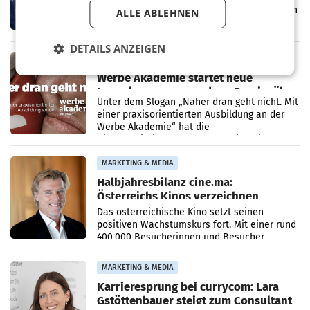
Hollywood-Urgesteins Warner Brothers durch
ALLE ABLEHNEN
den Rivalen Paramount wird noch lange in
der Schwebe bleiben. Eine Richterin setzte
den Prozess zu
DETAILS ANZEIGEN
MARKETING & MEDIA
Werbe Akademie startet neue
Imagekampagne rund um Praxisnähe
Unter dem Slogan „Näher dran geht nicht. Mit
einer praxisorientierten Ausbildung an der
Werbe Akademie“ hat die
Bildungseinrichtung des WIFI Wien eine neue
Imagekampagne gestartet.
MARKETING & MEDIA
Halbjahresbilanz cine.ma:
Österreichs Kinos verzeichnen
400.000 Besucher mehr
Das österreichische Kino setzt seinen
positiven Wachstumskurs fort. Mit einer rund
400.000 Besucherinnen und Besucher
höheren Nettoreichweite im ersten Halbjahr
2026 gegenüber dem
MARKETING & MEDIA
Karrieresprung bei currycom: Lara
Gstöttenbauer steigt zum Consultant