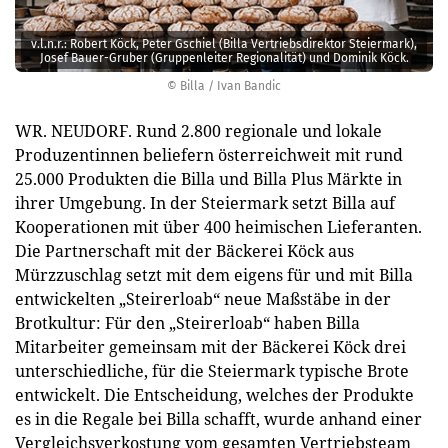
v.l.n.r.: Robert Köck, Peter Gschiel (Billa Vertriebsdirektor Steiermark),
Josef Bauer-Gruber (Gruppenleiter Regionalität) und Dominik Köck.
© Billa / Ivan Bandic
WR. NEUDORF. Rund 2.800 regionale und lokale
Produzentinnen beliefern österreichweit mit rund
25.000 Produkten die Billa und Billa Plus Märkte in
ihrer Umgebung. In der Steiermark setzt Billa auf
Kooperationen mit über 400 heimischen Lieferanten.
Die Partnerschaft mit der Bäckerei Köck aus
Mürzzuschlag setzt mit dem eigens für und mit Billa
entwickelten „Steirerloab“ neue Maßstäbe in der
Brotkultur: Für den „Steirerloab“ haben Billa
Mitarbeiter gemeinsam mit der Bäckerei Köck drei
unterschiedliche, für die Steiermark typische Brote
entwickelt. Die Entscheidung, welches der Produkte
es in die Regale bei Billa schafft, wurde anhand einer
Vergleichsverkostung vom gesamten Vertriebsteam