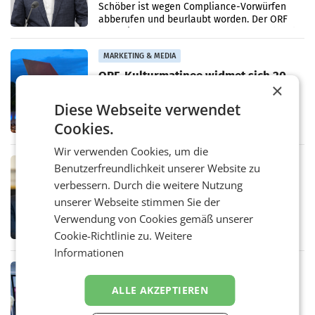
Schöber ist wegen Compliance-Vorwürfen
abberufen und beurlaubt worden. Der ORF
bestätigte gegenüber der APA entsprechende
Medienberichte.
MARKETING & MEDIA
ORF-Kulturmatinee widmet sich 20
×
Jahren Grafenegg Festival und Peter
Simonischek
Am Sonntag, dem 9. August 2026, begleitet
Diese Webseite verwendet
Lillian Moschen das Publikum ab 9.05 Uhr
Cookies.
durch die ORF-„Kulturmatinee“. Die Sendung
startet mit der Dokumentation „20 Jahre
Wir verwenden Cookies, um die
Grafenegg
MARKETING & MEDIA
Benutzerfreundlichkeit unserer Website zu
APA-Comm-Ranking: Christian
verbessern. Durch die weitere Nutzung
Stocker mit höchster Medienpräsenz
unserer Webseite stimmen Sie der
im Juli
Das APA-Comm-Politik-Ranking untersucht
Verwendung von Cookies gemäß unserer
monatlich die Berichterstattung von zwölf
Cookie-Richtlinie zu.
Weitere
österreichischen Tageszeitungen und
analysiert, welche Politikerinnen und
Informationen
Politiker Österreichs die
MARKETING & MEDIA
Prozess zu Warner-Übernahme erst
ALLE AKZEPTIEREN
im März 2027
LOS ANGELES Die geplante Übernahme des